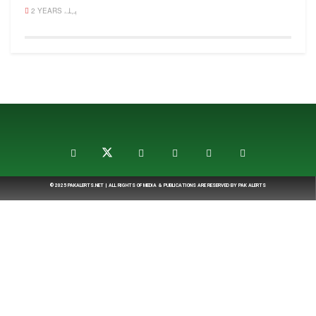
2 YEARS پہلے
© 2025
PAKALERTS.NET
| ALL RIGHTS OF MEDIA & PUBLICATIONS ARE RESERVED BY
PAK ALERTS