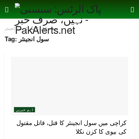
صفحہ اول
ٹیگ
سول انجینئر
سول انجینئر
Tag:
اہم خبریں
کراچی میں سول انجینئر کا قتل، قاتل مقتول
کی بیوی کا کزن نکلا