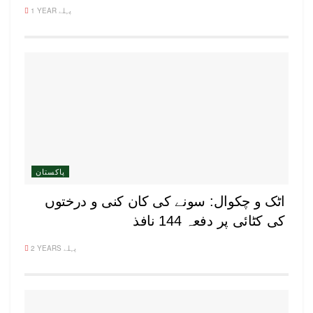
1 YEAR پہلے
پاکستان
اٹک و چکوال: سونے کی کان کنی و درختوں
کی کٹائی پر دفعہ 144 نافذ
2 YEARS پہلے