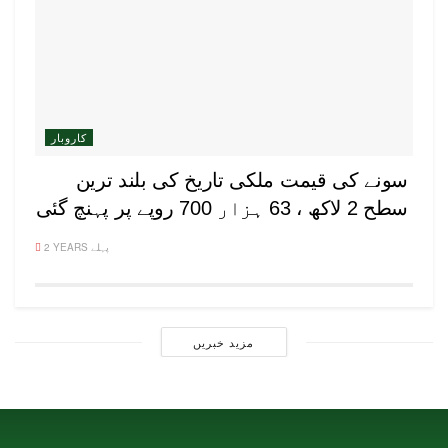
کاروبار
سونے کی قیمت ملکی تاریخ کی بلند ترین
سطح 2 لاکھ ، 63 ہزار 700 روپے پر پہنچ گئی
2 YEARS پہلے
مزید خبریں