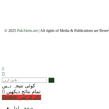
© 2025
PakAlerts.net
| All rights of Media & Publications are Rese
کوئی نتیجہ نہیں
تمام نتائج دیکھیں
English پاک الرٹس
صفحہ اول