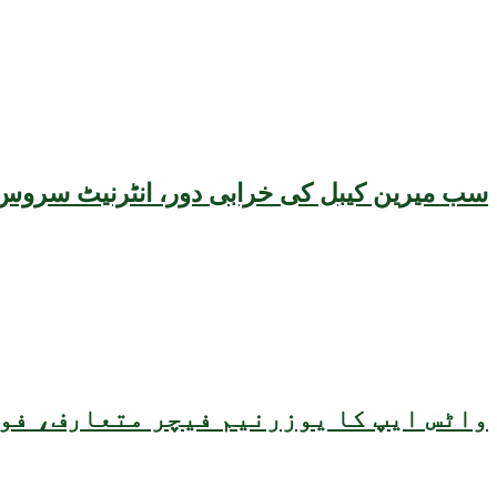
سب میرین کیبل کی خرابی دور، انٹرنیٹ سروس 
واٹس ایپ کا یوزرنیم فیچر متعارف، فون