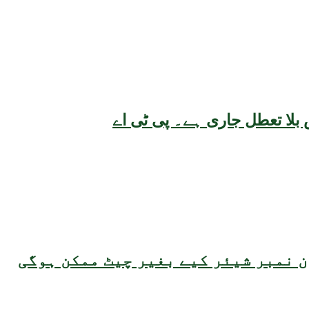
بلا تعطل جاری ہے۔ پی ٹی اے
 نمبر شیئر کیے بغیر چیٹ ممکن ہوگی