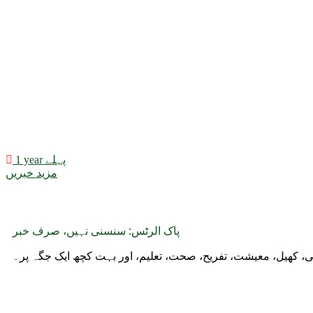
1 year پہلے
مزید خبریں
پاک الرٹس: سنسنی نہیں، صرف خبر
وجی، کھیل، معیشت، تفریح، صحت، تعلیم، اور بہت کچھ ایک جگہ پر۔