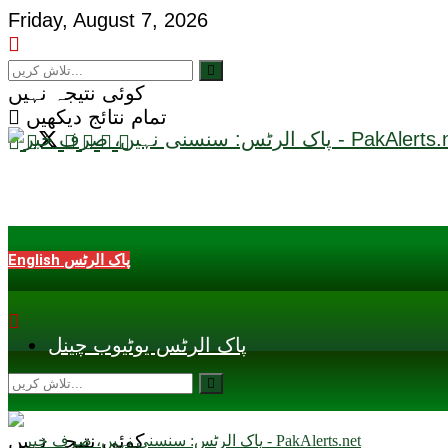
Friday, August 7, 2026
کوئی نتیجہ نہیں
تمام نتائج دیکھیں
English پاک الرٹس
پاک الرٹس یوٹیوب چینل
کوئی نتیجہ نہیں