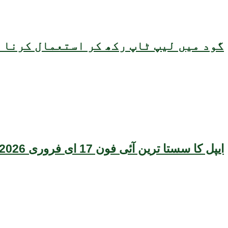
گود میں لیپ ٹاپ رکھ کر استعمال کرنا ص
ایپل کا سستا ترین آئی فون 17 ای فروری 2026 میں متعارف ہونے کا امکان، قیمت بھی سامنے آگئی