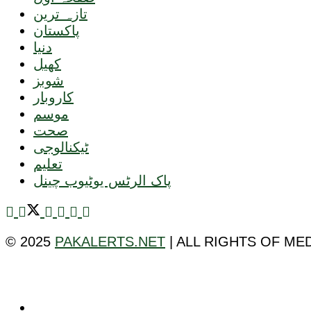
تازہ ترین
پاکستان
دنیا
کھیل
شوبز
کاروبار
موسم
صحت
ٹیکنالوجی
تعلیم
پاک الرٹس یوٹیوب چینل
© 2025
PAKALERTS.NET
| ALL RIGHTS OF ME
ٹیکنالوجی