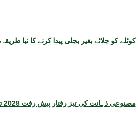
کوئلے کو جلائے بغیر بجلی پیدا کرنے کا نیا طر
مصنوعی ذہانت کی تیز رفتار پیش رفت 2028 تک عالمی معیشت کیلئے سنگین خطرہ بن سکتی ہے، نئی تحقیق کا انتباہ