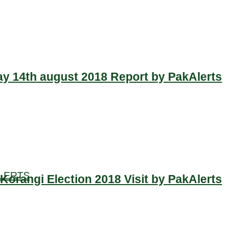
y 14th august 2018 Report by PakAlerts
LERTS
Korangi Election 2018 Visit by PakAlerts