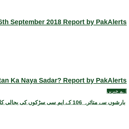
th September 2018 Report by PakAlerts
an Ka Naya Sadar? Report by PakAlerts
اہم خبریں
بارشوں سے متاثرہ 106 کے ایم سی سڑکوں کی بحالی کا کام اتوار سے شروع کیا جائے گا: میئر کراچی