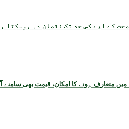
حت کے لیے کس حد تک نقصان دہ ہوسکتا ہ