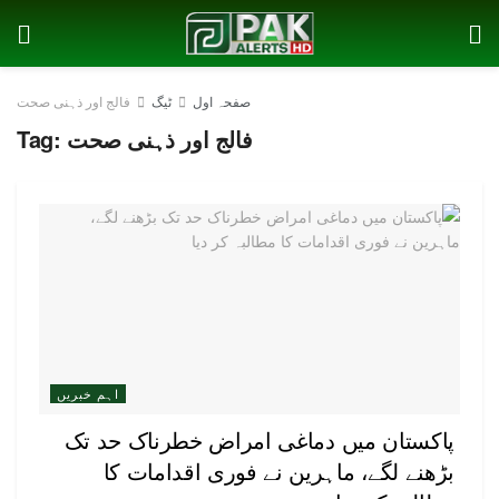
صفحہ اول
ٹیگ
فالج اور ذہنی صحت
فالج اور ذہنی صحت
Tag:
اہم خبریں
پاکستان میں دماغی امراض خطرناک حد تک
بڑھنے لگے، ماہرین نے فوری اقدامات کا