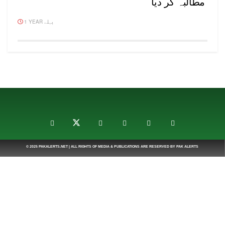
مطالبہ کر دیا
1 YEAR پہلے
© 2025
PAKALERTS.NET
| ALL RIGHTS OF MEDIA & PUBLICATIONS ARE RESERVED BY
PAK ALERTS