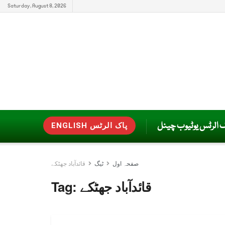
Saturday, August 8, 2026
ک الرٹس یوٹیوب چینل
ENGLISH پاک الرٹس
صفحہ اول
ٹیگ
قائدآباد جھٹکے
قائدآباد جھٹکے
Tag: