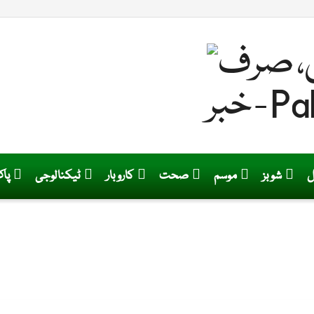
ل
شوبز
موسم
صحت
کاروبار
ٹیکنالوجی
پا