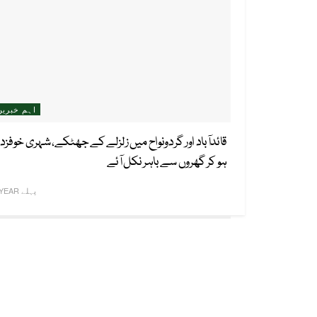
اہم خبریں
قائدآباد اور گردونواح میں زلزلے کے جھٹکے، شہری خوفزد
ہو کر گھروں سے باہر نکل آئے
1 YEAR پہلے