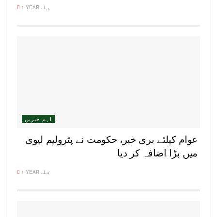
1 YEAR پہلے
اہم خبریں
عوام کیلئے بری خبر، حکومت نے پٹرولیم لیوی
میں بڑا اضافہ کر دیا
1 YEAR پہلے