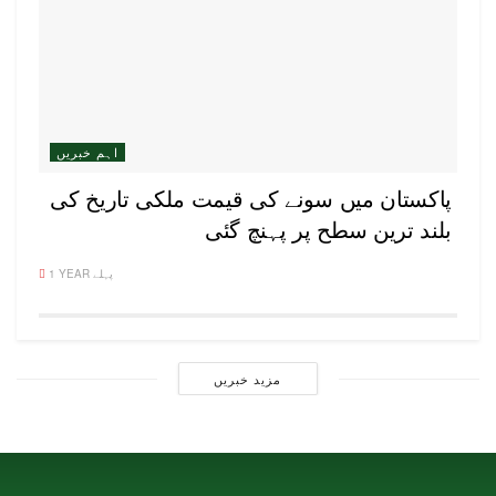
اہم خبریں
پاکستان میں سونے کی قیمت ملکی تاریخ کی
بلند ترین سطح پر پہنچ گئی
1 YEAR پہلے
مزید خبریں