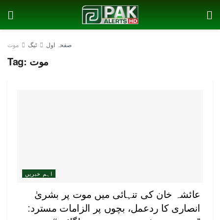
صفحہ اول
ٹیگ
موت
موت
Tag:
اہم خبریں
عائشہ خان کی تنہائی میں موت پر بشریٰ
انصاری کا ردعمل، بچوں پر الزامات مسترد: