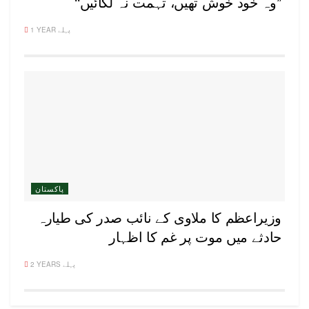
’’وہ خود خوش تھیں، تہمت نہ لگائیں‘‘
1 YEAR پہلے
پاکستان
وزیراعظم کا ملاوی کے نائب صدر کی طیارہ
حادثے میں موت پر غم کا اظہار
2 YEARS پہلے