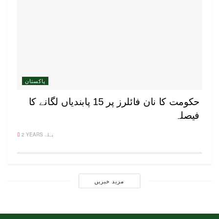
پاکستان
حکومت کا نان فائلرز پر 15 پابندیاں لگانے کا
فیصلہ
2 YEARS پہلے
مزید خبریں