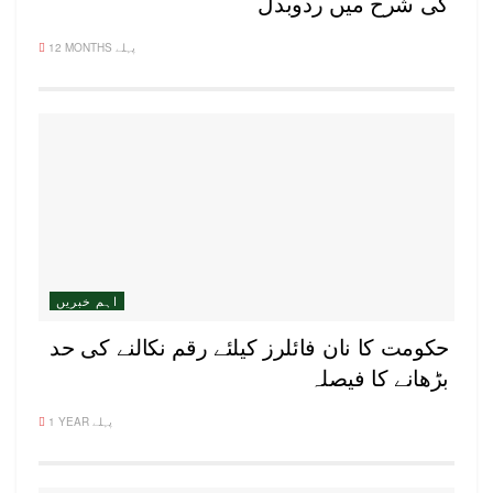
کی شرح میں ردوبدل
12 MONTHS پہلے
اہم خبریں
حکومت کا نان فائلرز کیلئے رقم نکالنے کی حد
بڑھانے کا فیصلہ
1 YEAR پہلے