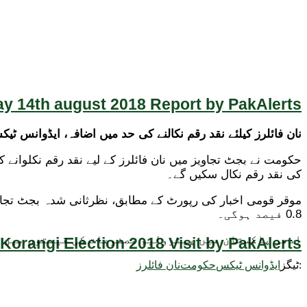
y 14th august 2018 Report by PakAlerts
نان فائلرز کیلئے نقد رقم نکالنے کی حد میں اضافہ، ایڈوانس 
کی نقد رقم نکال سکیں گے۔
0.8 فیصد ہوگی۔
ادھر پاکستان میں پیٹرولیم مصنوعات کی قیمتوں میں ا
Korangi Election 2018 Visit by PakAlerts
ٹیگز:
ایڈوانس ٹیکس
حکومت
نان فائلرز