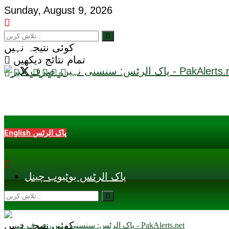
Sunday, August 9, 2026
کوئی نتیجہ نہیں
تمام نتائج دیکھیں
English پاک الرٹس
پاک الرٹس یوٹیوب چینل
کوئی نتیجہ نہیں