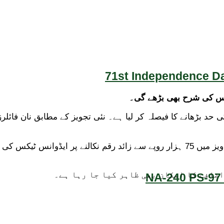
71st Independence Da
ٹیکس کی شرح بھی بڑھے گی۔
ضافے کا امکان بھی ظاہر کیا جا رہا ہے۔
NA-240 PS-97 