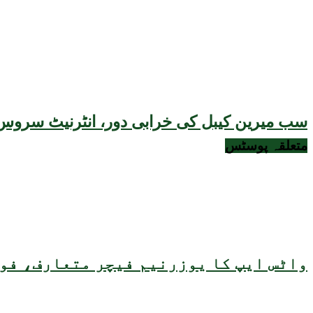
سب میرین کیبل کی خرابی دور، انٹرنیٹ سروس 
متعلقہ
پوسٹس
واٹس ایپ کا یوزرنیم فیچر متعارف، فون