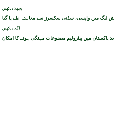
پچھلا دیکھیں
یش لیگ میں واپسی، سڈنی سکسرز سے معاہدہ طے پا گیا
اگلا دیکھیں
د پاکستان میں پیٹرولیم مصنوعات مہنگی ہونے کا امکان