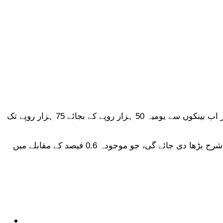
حکومت نے بجٹ تجاویز میں نان فائلرز کے لیے نقد رقم نکلوانے کی حد بڑھانے کا فیصلہ کر لیا ہے۔ نئی تجویز کے مطابق نان فائلرز اب بینکوں سے یومیہ 50 ہزار روپے کے بجائے 75 ہزار روپے تک
موقر قومی اخبار کی رپورٹ کے مطابق، نظرثانی شدہ بجٹ تجاویز میں 75 ہزار روپے سے زائد رقم نکالنے پر ایڈوانس ٹیکس کی شرح بڑھا دی جائے گی، جو موجودہ 0.6 فیصد کے مقابلے میں
ٹیکنالوجی