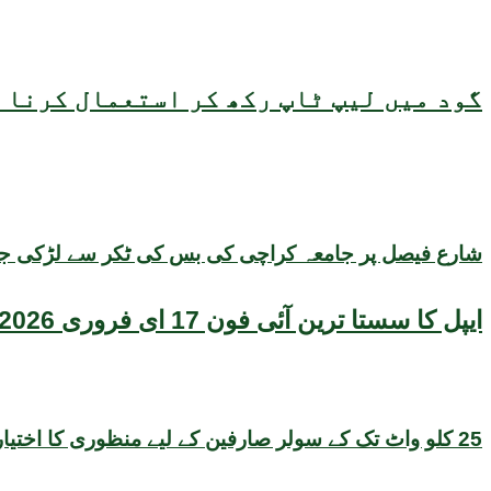
گود میں لیپ ٹاپ رکھ کر استعمال کرنا ص
شارع فیصل پر جامعہ کراچی کی بس کی ٹکر سے لڑکی جاں 
ایپل کا سستا ترین آئی فون 17 ای فروری 2026 میں متعارف ہونے کا امکان، قیمت بھی سامنے آگئی
25 کلو واٹ تک کے سولر صارفین کے لیے منظوری کا اختیار بجلی تقسیم کار کمپنیوں کو منتقل