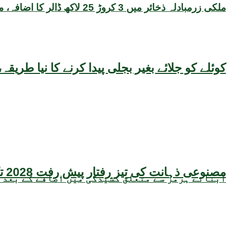
ملکی زرمبادلہ ذخائر میں 3 کروڑ 25 لاکھ ڈالر کا اضافہ، مجموعی حجم 22 ارب 47 کروڑ ڈالر تک پہنچ گیا
کوئلے کو جلائے بغیر بجلی پیدا کرنے کا نیا طر
مصنوعی ذہانت کی تیز رفتار پیش رفت 2028 تک عالمی معیشت کیلئے سنگین خطرہ بن سکتی ہے، نئی تحقیق کا انتباہ
آبنائے ہرمز سے متعلق کشیدگی میں اضافے کے بعد 