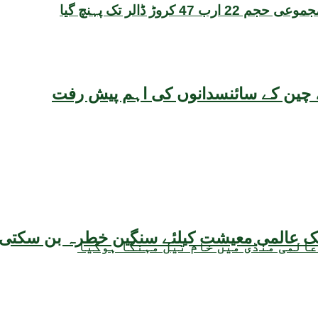
یقہ، چین کے سائنسدانوں کی اہم پیش رفت
عالمی منڈی میں خام تیل مہنگا ہوگیا