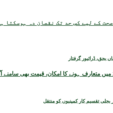
حت کے لیے کس حد تک نقصان دہ ہوسکتا ہ
بحق، ڈرائیور گرفتار