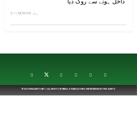
داخل ہونے سے روک دیا
11 MONTHS پہلے
© 2025
PAKALERTS.NET
| ALL RIGHTS OF MEDIA & PUBLICATIONS ARE RESERVED BY
PAK ALERTS