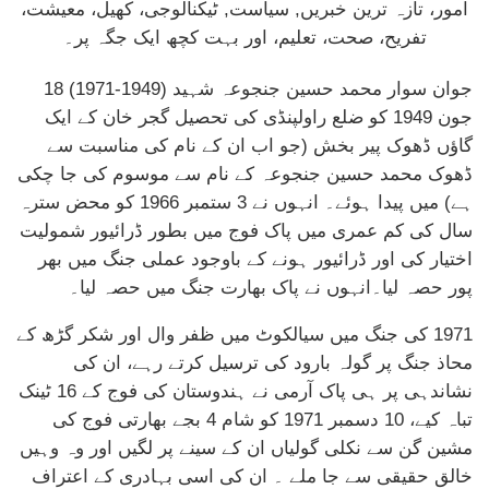
جوان سوار محمد حسین جنجوعہ شہید (1949-1971) 18
جون 1949 کو ضلع راولپنڈی کی تحصیل گجر خان کے ایک
گاؤں ڈھوک پیر بخش (جو اب ان کے نام کی مناسبت سے
ڈھوک محمد حسین جنجوعہ کے نام سے موسوم کی جا چکی
ہے) میں پیدا ہوئے۔ انہوں نے 3 ستمبر 1966 کو محض سترہ
سال کی کم عمری میں پاک فوج میں بطور ڈرائیور شمولیت
اختیار کی اور ڈرائیور ہونے کے باوجود عملی جنگ میں بھر
پور حصہ لیا۔انہوں نے پاک بھارت جنگ میں حصہ لیا۔
1971 کی جنگ میں سیالکوٹ میں ظفر وال اور شکر گڑھ کے
محاذ جنگ پر گولہ بارود کی ترسیل کرتے رہے، ان کی
نشاندہی پر ہی پاک آرمی نے ہندوستان کی فوج کے 16 ٹینک
تباہ کیے، 10 دسمبر 1971 کو شام 4 بجے بھارتی فوج کی
مشین گن سے نکلی گولیاں ان کے سینے پر لگیں اور وہ وہیں
خالق حقیقی سے جا ملے ۔ ان کی اسی بہادری کے اعتراف