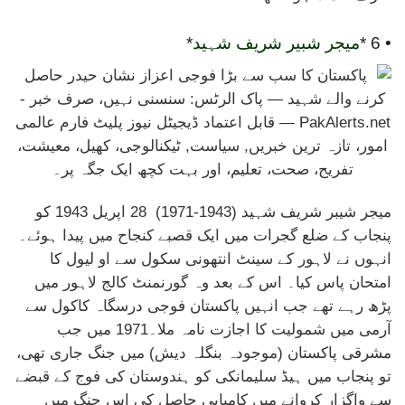
• 6 *
میجر شبیر شریف شہید
*
میجر شیبر شریف شہید (1943-1971) 28 اپریل 1943 کو
پنجاب کے ضلع گجرات میں ایک قصبے کنجاح میں پیدا ہوئے۔
انہوں نے لاہور کے سینٹ انتھونی سکول سے او لیول کا
امتحان پاس کیا۔ اس کے بعد وہ گورنمنٹ کالج لاہور میں
پڑھ رہے تھے جب انہیں پاکستان فوجی درسگاہ کاکول سے
آرمی میں شمولیت کا اجازت نامہ ملا۔1971 میں جب
مشرقی پاکستان (موجودہ بنگلہ دیش) میں جنگ جاری تھی،
تو پنجاب میں ہیڈ سلیمانکی کو ہندوستان کی فوج کے قبضے
سے واگزار کروانے میں کامیابی حاصل کی اس جنگ میں