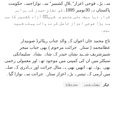
سے بڑے فوجی اعزاز”ہلالِ کشمیر“ سے نوازاجسے حکومت
پاکستان نے 30نومبر 1995ءکو نشانِ حیدر کے برابر
قرار دیا سیف علی جنجوعہ شہیدؒ آزاد کشمیر کا سب
سے بڑا فوجی اعزاز حاصل کرنے والے پہلے شہید
ہیں۔
تاج محمد خان اعوان کے والد جناب ریٹائرڈ صوبیدار
عطامحمد ( ستارہ جرائت مرحوم ) بھی جناب میجر
شبیرشریف شہید نشان حیدر کے شانہ بشانہ سلیمانکی
سیکٹر میں ان کی کمپنی میں موجود تھے اور معمولی زخمی
بھی ہوئے تھے انھیں بھی بے مثال جرائت اور بہادری کے صلے
میں آرمی کے تیسرے بڑے اعزاز ستارہ جرائت سے نوازا گیا۔
ںشان حیدر
یوم دفاع
ٹیگز: