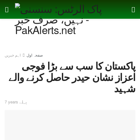
صفحہ اول
اہم خبریں
پاکستان کا سب سے بڑا فوجی
اعزاز نشان حیدر حاصل کرنے والے
شہید
7 years پہلے