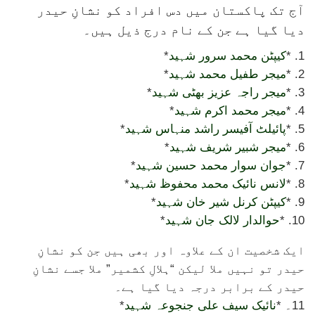
آج تک پاکستان میں دس افراد کو نشانِ حیدر
دیا گیا ہے جن کے نام درج ذیل ہیں۔
1. *
کیپٹن محمد سرور شہید
*
2. *
میجر طفیل محمد شہید
*
3. *
میجر راجہ عزیز بھٹی شہید
*
4. *
میجر محمد اکرم شہید
*
5. *
پائیلٹ آفیسر راشد منہاس شہید
*
6. *
میجر شبیر شریف شہید
*
7. *
جوان سوار محمد حسین شہید
*
8. *
لانس نائیک محمد محفوظ شہید
*
9. *
کیپٹن کرنل شیر خان شہید
*
10. *
حوالدار لالک جان شہید
*
ایک شخصیت ان کے علاوہ اور بھی ہیں جن کو نشانِ
حیدر تو نہیں ملا لیکن “ہلالِ کشمیر” ملا جسے نشانِ
حیدر کے برابر درجہ دیا گیا ہے۔
11۔ *
نائیک سیف علی جنجوعہ شہید
*