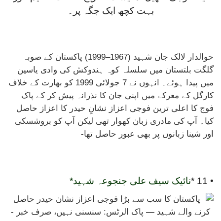
حوالدار لالک جان شہید (1967–1999) پاکستان کے صوبہ
گلگت بلتستان میں سلسلہ کوہ ہندوکش کی وادی یاسین
میں پیدا ہوئے۔ انہوں نے 7 جولائی 1999 کو بھارت کے خلاف
کارگل کے معرکے میں اپنی جان کا نذرانہ پیش کر کے پاک
فوج کا اعلی ترین فوجی اعزاز نشانِ حیدر کا اعزاز حاصل
کیا۔ آپ کی مادری زبان کھوار تھی لیکن آپ کو بروشسکی
اور شینا زبانوں پر بھی عبور حاصل تھا-
• 11 *
نائیک سیف علی جنجوعہ شہید*