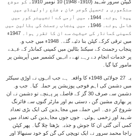
کیپٹن سرور شہید (1910- 1948) 10 نومبر 1910ء کو موضع
سنگھوری ، تحصیل گوجر خان ، ضلع راولپنڈی میں
پیدا ہوئے۔ 1944ء میں آرمی کے انجیینر کور میں
شامل ہوئے۔ 1946ء میں پنجاب رجمنٹ کی بٹالین میں
کمپنی کمانڈر کی حیثیت سے ان کا تقرر ہوا۔ 1947ء
میں ترقی کرکے کپٹن بنا دئیے گئے۔ 1948ء میں جب وہ
پنجاب رجمنٹ کے سیکنڈ بٹالین میں کمپنی کمانڈر کے عہدے
پر خدمات انجام دے رہے تھے ، انہیں کشمیر میں آپریشن پر
مامور کیا گیا۔
یہ 27 جولائی 1948ء کا واقعہ ہے جب انہوں نے اوڑی سیکٹر
میں دشمن کی اہم فوجی پوزیشن پر حملہ کیا۔ جب وہ
دشمن سے صرف 30 گز کے فاصلے پر پہنچے تو دشمن نے ان
پر بھاری مشین گن ، دستی بم اور مارٹر گنوں سے فائرنگ
شروع کر دی۔ اس حملے میں مجاہدین کی ایک بڑی تعداد
شہید اور زخمی ہوئی۔ جوں جوں مجاہدین کی تعداد میں
کمی آتی گئی ان کا جوش و جذبہ بڑھتا چلا گیا۔ پھر کپٹن
راجا محمد سرور نے ایک توپچی کی گن کو خود سنبھالا اور