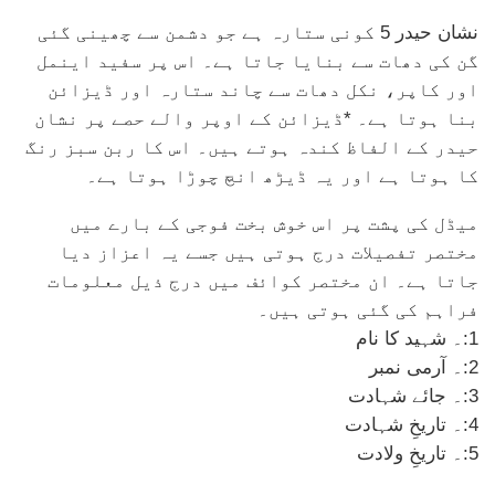
نشان حیدر 5 كونی ستارہ ہے جو دشمن سے چھینی گئی
گن کی دھات سے بنایا جاتا ہے۔ اس پر سفید اینمل
اور كاپر، نكل دھات سے چاند ستارہ اور ڈیزائن
بنا ہوتا ہے۔ *ڈیزائن كے اوپر والے حصے پر نشان
حیدر كے الفاظ كندہ ہوتے ہیں۔ اس كا ربن سبز رنگ
كا ہوتا ہے اور یہ ڈیڑھ انچ چوڑا ہوتا ہے۔
میڈل کی پشت پر اس خوش بخت فوجی کے بارے میں
مختصر تفصیلات درج ہوتی ہیں جسے یہ اعزاز دیا
جاتا ہے۔ ان مختصر کوائف میں درج ذیل معلومات
فراہم کی گئی ہوتی ہیں۔
1:۔ شہید کا نام
2:۔ آرمی نمبر
3:۔ جائے شہادت
4:۔ تاریخِ شہادت
5:۔ تاریخِ ولادت