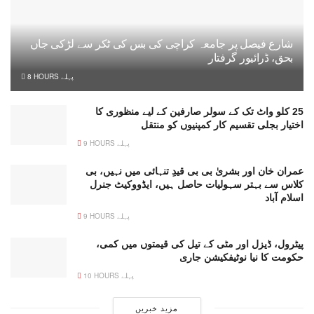
شارع فیصل پر جامعہ کراچی کی بس کی ٹکر سے لڑکی جاں
بحق، ڈرائیور گرفتار
8 HOURS پہلے
25 کلو واٹ تک کے سولر صارفین کے لیے منظوری کا
اختیار بجلی تقسیم کار کمپنیوں کو منتقل
9 HOURS پہلے
عمران خان اور بشریٰ بی بی قیدِ تنہائی میں نہیں، بی
کلاس سے بہتر سہولیات حاصل ہیں، ایڈووکیٹ جنرل
اسلام آباد
9 HOURS پہلے
پیٹرول، ڈیزل اور مٹی کے تیل کی قیمتوں میں کمی،
حکومت کا نیا نوٹیفکیشن جاری
10 HOURS پہلے
مزید خبریں