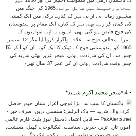
نے پاکستان آرمی میں شمولیت اختیار کی اور 1950 میں
پنجاب رجمینٹ میں شامل ہوئے۔1965 کی جنگ میں
مشہور زمانہ بی آر بی نہر کے کنارے برکی میں ایک کمپنی
کی کمان کر رہے تھے، نہر کے کنارے ایک مقام پر ہندوستان
کی فوج قابض ہو گئی تھی، انہوں نے اپنے سپاہیوں کے
ہمراہ مخالف فوج سے علاقہ واگزار کروا لیا مگر 12 ستمبر
1965 کو ہندوستانی فوج کے ٹینک کا ایک گولہ ان کو آ کر لگا
جس سے ان کی شہادت ہوئی۔میجر عزیز بھٹی شہید کی
جس وقت شہادت ہوئی ان کی عمر 37 سال تھی-
• 4 *
میجر محمد اکرم شہید
*