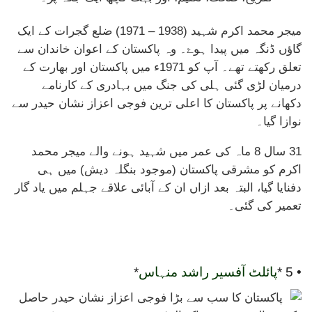
میجر محمد اکرم شہید (1938 – 1971) ضلع گجرات کے ایک
گاؤں ڈنگہ میں پیدا ہوۓ۔ وہ پاکستان کے اعوان خاندان سے
تعلق رکھتے تھے۔ آپ کو 1971ء میں پاکستان اور بھارت کے
درمیان لڑی گئی ہلی کی جنگ میں بہادری کے کارنامے
دکھانے پر پاکستان کا اعلی ترین فوجی اعزاز نشان حیدر سے
نوازا گیا۔
31 سال 8 ماہ کی عمر میں شہید ہونے والے میجر محمد
اکرم کو مشرقی پاکستان (موجود بنگلہ دیش) میں ہی
دفنایا گیا، البتہ بعد ازاں ان کے آبائی علاقے جہلم میں یاد گار
تعمیر کی گئی۔
• 5 *
پائلٹ آفسیر راشد منہاس
*