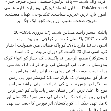
پائلٹ آفسیر راشد منہاس شہید (17 فروری 1951– 20
اگست 1971) پاکستان کے شہر کراچی میں پیدا ہوئے۔
انہوں نے 13 مارچ 1971 کو پاک فضائی میں شمولیت اختیار
کی، اسی سال 20 اگست کو دوران تربیت ان کے استاد
(انسٹرکٹر) مطیع الرحمن نے پاکستان کے جہاز کو اغواء کرکے
پندوستان لے جانے کی کوشش کی تو جہاز کے کاک پٹ میں
پہلے دست بدست لڑائی ہوئی بعد ازاں راشد منہاس نے
جہاز کو ہندوستان کے بارڈر سے 51 کلومیٹر دور ہی زمین
سے ٹکرا دیا جس سے ان کی شہادت ہوئی۔راشد منہاس
فوج کا اعلیٰ ترین اعزاز نشان حیدر پانے والے کم عمر ترین
فوجی ہیں شہادت کے وقت ان کی عمر صرف 20 سال اور
6 ماہ تھی جبکہ ان کو پاکستان ائر فورس کا حصہ بنے بھی
صرف 5 ماہ ہوئے تھے-