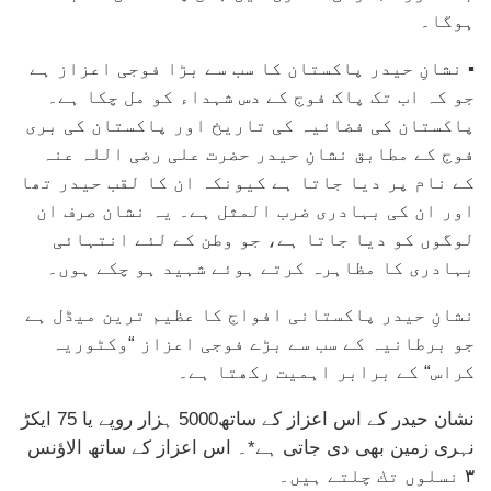
ہوگا۔
▪ نشانِ حیدر پاکستان کا سب سے بڑا فوجی اعزاز ہے
جو کہ اب تک پاک فوج کے دس شہداء کو مل چکا ہے۔
پاکستان کی فضائیہ کی تاریخ اور پاکستان کی بری
فوج کے مطابق نشانِ حیدر حضرت علی رضی اللہ عنہ
کے نام پر دیا جاتا ہے کیونکہ ان کا لقب حیدر تھا
اور ان کی بہادری ضرب المثل ہے۔ یہ نشان صرف ان
لوگوں کو دیا جاتا ہے، جو وطن کے لئے انتہائی
بہادری کا مظاہرہ کرتے ہوئے شہید ہو چکے ہوں۔
نشانِ حیدر پاکستانی افواج کا عظیم ترین میڈل ہے
جو برطانیہ کے سب سے بڑے فوجی اعزاز “وکٹوریہ
کراس“ کے برابر اہمیت رکھتا ہے۔
نشان حیدر كے اس اعزاز كے ساتھ5000 ہزار روپے یا 75 ایكڑ
نہری زمین بھی دی جاتی ہے*۔ اس اعزاز كے ساتھ الاؤنس
٣ نسلوں تك چلتے ہیں۔