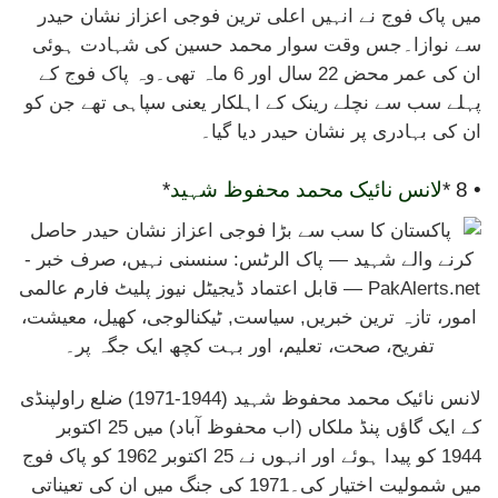
میں پاک فوج نے انہیں اعلی ترین فوجی اعزاز نشان حیدر
سے نوازا۔جس وقت سوار محمد حسین کی شہادت ہوئی
ان کی عمر محض 22 سال اور 6 ماہ تھی۔وہ پاک فوج کے
پہلے سب سے نچلے رینک کے اہلکار یعنی سپاہی تھے جن کو
ان کی بہادری پر نشان حیدر دیا گیا۔
• 8 *
لانس نائیک محمد محفوظ شہید
*
لانس نائیک محمد محفوظ شہید (1944-1971) ضلع راولپنڈی
کے ایک گاؤں پنڈ ملکاں (اب محفوظ آباد) میں 25 اکتوبر
1944 کو پیدا ہوئے اور انہوں نے 25 اکتوبر 1962 کو پاک فوج
میں شمولیت اختیار کی۔1971 کی جنگ میں ان کی تعیناتی