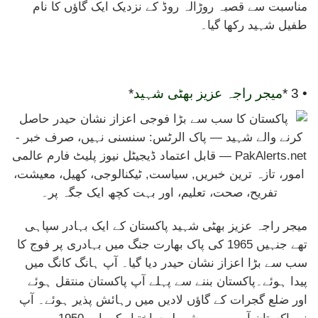
مناسبت سے قصبہ روڑالہ روڈ کے نزدیک ایک گاؤں کا نام
طفیل شہید رکھا گیا۔
• 3 *
میجر راجہ عزیز بھٹی شہید
*
میجر راجہ عزیز بھٹی شہید پاکستان کے ایک بہادر سپاہی
تھے جنہیں 1965 کی پاک بھارت جنگ میں بہادری پر فوج کا
سب سے بڑا اعزاز نشان حیدر دیا گیا۔ آپ ہانگ کانگ میں
پیدا ہوئے۔پاکستان بننے سے پہلے آپ پاکستان منتقل ہوئے
اور ضلع گجرات کے گاؤں لادیں میں رہائش پذیر ہوئے۔ آپ