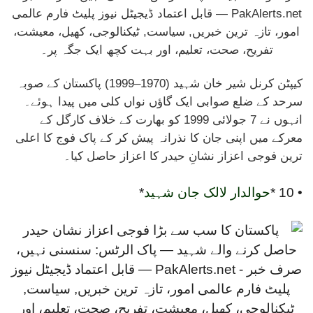
کیپٹن کرنل شیر خان شہید (1970–1999) پاکستان کے صوبہ
سرحد کے ضلع صوابی ایک گاؤں نواں کلی میں پیدا ہوئے۔
انہوں نے 7 جولائی 1999 کو بھارت کے خلاف کارگل کے
معرکے میں اپنی جان کا نذرانہ پیش کر کے پاک فوج کا اعلی
ترین فوجی اعزاز نشانِ حیدر کا اعزاز حاصل کیا۔
• 10 *
حوالدار لالک جان شہید
*