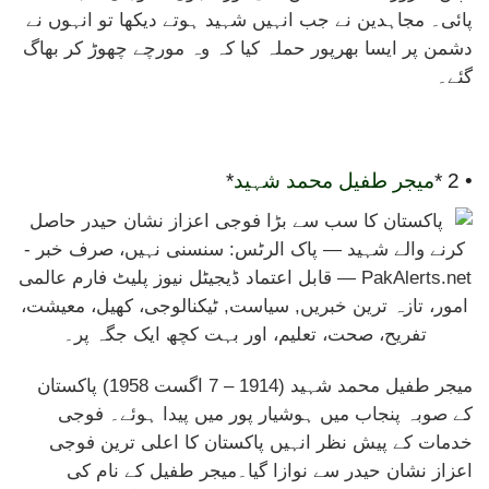
پائی۔ مجاہدین نے جب انہیں شہید ہوتے دیکھا تو انہوں نے
دشمن پر ایسا بھرپور حملہ کیا کہ وہ مورچے چھوڑ کر بھاگ
گئے۔
• 2 *
میجر طفیل محمد شہید
*
میجر طفیل محمد شہید (1914 – 7 اگست 1958) پاکستان
کے صوبہ پنجاب میں ہوشیار پور میں پیدا ہوئے۔ فوجی
خدمات کے پیش نظر انہیں پاکستان کا اعلی ترین فوجی
اعزاز نشان حیدر سے نوازا گیا۔میجر طفیل کے نام کی