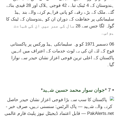
ہندوستان کے 4 ٹینک تباہ، 42 فوجی ہلاک اور 28 قیدی بنائے
گئے۔ملک کے بڑے رقبے کو پانی فراہم کرنے والے بند ہیڈ
سلیمانکی پر حفاظت کے دوران ان کو ہندوستان کے ٹینک کا
گولہ لگا جس سے 28 سال کی عمر میں ان کی شہادت
ہوئی۔
06 دسمبر 1971 کو وہ سلیمانکی ہیڈ ورکس پر پاکستانی
فوج کے لئے ان کی بے لوث خدمات کے اعتراف میں انہیں
پاکستان کے اعلی ترین فوجی اعزاز نشان حیدر سے نوازا
گیا۔
• 7 *
جوان سوار محمد حسین شہید
*