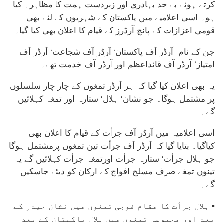
کرتے ہوئے بے حد بہادری اور زبردست ہمت کا مظاہرہ کیا
ہو۔ اسی اعلامیے میں پاکستان کے شہریوں کے لئے بھی
قومی اعزازات کے پانچ آرڈرز کے قیام کا اعلان بھی کیا گیا۔
جن کے نام آرڈر آف پاکستان‘ آرڈر آف شجاعت‘ آرڈر آف
امتیاز‘ آرڈر آف قائداعظم اور آرڈر آف خدمت تھے۔
یہ بھی اعلان کیا گیا کہ ہر آرڈر تمغوں کے چار چار سلسلوں
پر مشتمل ہوگا۔ جو نشان‘ ہلال‘ ستارہ اور تمغہ کہلائیں
گے۔
اسی اعلامیہ میں آرڈر آف جرأت کے قیام کا اعلان بھی
کیاگیا۔ بتایا گیا کہ آرڈر آف جرأت تین تمغوں پرمشتمل ہوگا
جو ہلال جرأت‘ ستارہ جرأت اورتمغہ جرأت کہلائیں گے یہ
تینوں تمغے صرف مسلح افواج کے ارکان کو دیئے جاسکیں
گے۔
▪ ہلال جرأت کا مقام فوجی تمغوں میں نشان حیدر کے
بعد اور مجموعی تمغوں میں ہلال پاکستان کے بعد