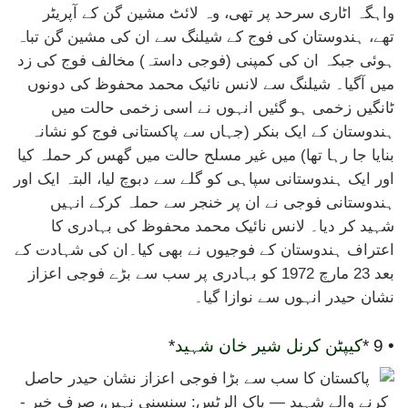
واہگہ اٹاری سرحد پر تھی، وہ لائٹ مشین گن کے آپریٹر
تھے، ہندوستان کی فوج کے شیلنگ سے ان کی مشین گن تباہ
ہوئی جبکہ ان کی کمپنی (فوجی داستہ) مخالف فوج کی زد
میں آگیا۔ شیلنگ سے لانس نائیک محمد محفوظ کی دونوں
ٹانگیں زخمی ہو گئیں انہوں نے اسی زخمی حالت میں
ہندوستان کے ایک بنکر (جہاں سے پاکستانی فوج کو نشانہ
بنایا جا رہا تھا) میں غیر مسلح حالت میں گھس کر حملہ کیا
اور ایک ہندوستانی سپاہی کو گلے سے دبوچ لیا، البتہ ایک اور
ہندوستانی فوجی نے ان پر خنجر سے حملہ کرکے انہیں
شہید کر دیا۔ لانس نائیک محمد محفوظ کی بہادری کا
اعتراف ہندوستان کے فوجیوں نے بھی کیا۔ان کی شہادت کے
بعد 23 مارچ 1972 کو بہادری پر سب سے بڑے فوجی اعزاز
نشان حیدر انہوں سے نوازا گیا۔
• 9 *
کیپٹن کرنل شیر خان شہید
*