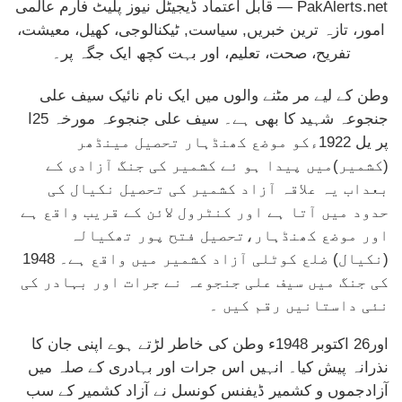
وطن کے لیے مر مٹنے والوں میں ایک نام نائیک سیف علی
جنجوعہ شہید کا بھی ہے۔ سیف علی جنجوعہ مورخہ 25ا
پر یل 1922ءکو موضع کھنڈہار تحصیل مینڈھر
(کشمیر)میں پیدا ہو ئے کشمیر کی جنگ آزادی کے
بعداب یہ علاقہ آزاد کشمیر کی تحصیل نکیال کی
حدود میں آتا ہے اور کنٹرول لائن کے قریب واقع ہے
اور موضع کھنڈہار،تحصیل فتح پور تھکیالہ
(نکیال) ضلع کوٹلی آزاد کشمیر میں واقع ہے۔ 1948
کی جنگ میں سیف علی جنجوعہ نے جرات اور بہادر کی
نئی داستانیں رقم کیں ۔
اور26 اکتوبر 1948ء وطن کی خاطر لڑتے ہوے اپنی جان کا
نذرانہ پیش کیا۔ انہیں اس جرات اور بہادری کے صلہ میں
آزادجموں و کشمیر ڈیفنس کونسل نے آزاد کشمیر کے سب