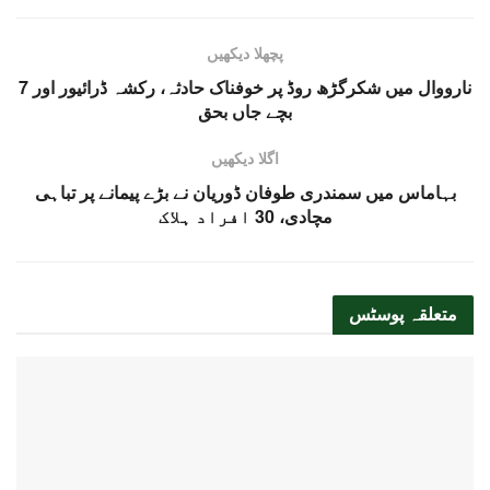
پچھلا دیکھیں
نارووال میں شکرگڑھ روڈ پر خوفناک حادثہ، رکشہ ڈرائیور اور 7
بچے جاں بحق
اگلا دیکھیں
بہاماس میں سمندری طوفان ڈوریان نے بڑے پیمانے پر تباہی
مچادی، 30 افراد ہلاک
متعلقہ
پوسٹس