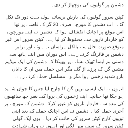
دشمن پر گولیوں کی بوچھاڑ کر دی۔
کپٹن سرور گولیوں کی بارش برساتے ہوئے بہت دور تک نکل
گئے۔ اب دشمن کا مورچہ صرف 20 گز کے فاصلے پر تھا ۔
اس موقع پر اچانک انکشاف ہوا کہ دشمن نے اپنے مورچوں
کو خاردار تاروں سے محفوظ کر لیا ہے۔ کپٹن سرور اس غیر
متوقع صورت حال سے بالکل ہراساں نہ ہوئے اور برابر
دشمن پر فائرنگ کرتے رہے۔ اس دوران میں اپنے ہاتھ سے
دستی بم ایسا ٹھیک نشانے پر پھینکا کہ دشمن کی ایک میڈیم
مشین گن کے پرزے اڑ گئے مگر اس حملے میں ان کا دایاں
بازو شدید زخمی ہوا مگر وہ مسلسل حملے کرتے رہے۔
انہوں نے ایک ایسی برین گن کا چارج لیا جس کا جوان شہید
ہو چکا تھا چنانچہ اپنے زخموں کی پروا کیے بغیر چھ ساتھیوں
کی مدد سے خاردار تاروں کو عبور کرکے دشمن کے مورچے پر
آخری حملہ کیا ۔ دشمن نے اس اچانک حملے کے بعد اپنی
توپوں کارخ کپٹن سرور کی جانب کر دیا ۔ یوں ایک گولی
کپٹن سرور کے سینے میں لگی اور انہوں نے وہاں شہادت