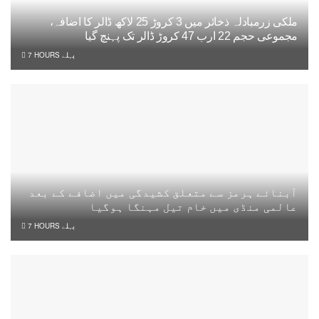
ملکی زرمبادلہ ذخائر میں 3 کروڑ 25 لاکھ ڈالر کا اضافہ،
مجموعی حجم 22 ارب 47 کروڑ ڈالر تک پہنچ گیا
7 HOURS پہلے
آبنائے ہرمز سے متعلق کشیدگی میں اضافے کے بعد
عالمی منڈی میں خام تیل مہنگا ہوگیا
7 HOURS پہلے