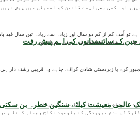
یں، اور کسی بھی ایسے قانون کو اسمبلی میں پیش نہیں 
ہے تو اُسے کم از کم دو سال اور زیادہ سے زیادہ تین سال قید ب
یقہ، چین کے سائنسدانوں کی اہم پیش رفت
، چاہے یہ شادی رضامندی سے ہوئی ہو یا نہیں۔
قید بامشقت اور جرمانے کا سامنا ہوگا۔
رڈ کی عدم موجودگی کے باوجود نکاح رجسٹر کرتا ہے، تو