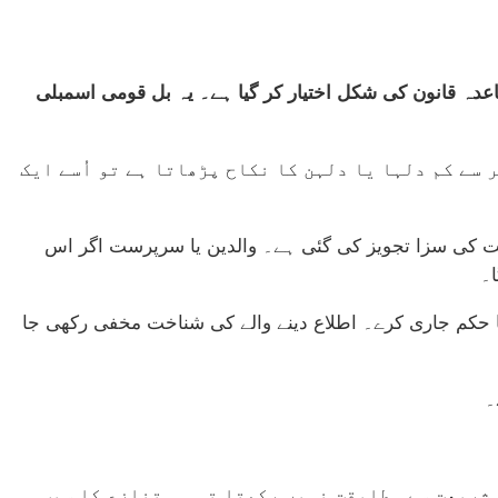
دہ قانون کی شکل اختیار کر گیا ہے۔ یہ بل قومی اسمبلی
ں اس عمر سے کم دلہا یا دلہن کا نکاح پڑھاتا ہے تو اُسے ایک
یدِ بامشقت کی سزا تجویز کی گئی ہے۔ والدین یا سرپرست اگر اس
ا۔
 حکم جاری کرے۔ اطلاع دینے والے کی شناخت مخفی رکھی جا
۔
 شریعت سے مطابقت نہیں رکھتا تو وہ تنازع کا سبب