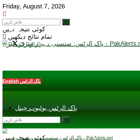
Friday, August 7, 2026
کوئی نتیجہ نہیں
تمام نتائج دیکھیں
English پاک الرٹس
پاک الرٹس یوٹیوب چینل
کوئی نتیجہ نہیں