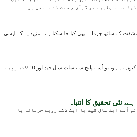
کیا جانا چاہیے جو قرآن و سنت کے منافی ہو۔
امشقت کے ساتھ جرمانہ بھی کیا جا سکتا ہے۔ مزید یہ کہ ایسی
اگر کوئی شخص کم عمر دلہا یا دلہن کو شادی پر آمادہ کرے، مجبور کرے یا زبردستی شادی کرائے، چاہے وہ قریبی رشتے دار ہی کیوں نہ ہو، تو اُسے پانچ سے سات سال قید اور 10 لاکھ روپے
 اُسے ایک سال قید یا ایک لاکھ روپے جرمانہ یا