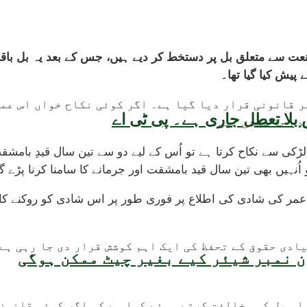
 سے متعلق بل پر دستخط کر دیے ہیں، جس کے بعد یہ بل باقاع
یش کیا گیا تھا۔
افراد کا نکاح غیر قانونی قرار دیا گیا ہے۔ اگر کوئی نکاح خوا
بلا تعطل جاری ہے۔ پی ٹی اے
دی جا سکتی ہیں۔
کا) کسی کم عمر لڑکی سے نکاح کرتا ہے تو اُس کے لیے دو سے تین سال ق
اُنہیں بھی تین سال قید بامشقت اور جرمانے کا سامنا کرنا پڑے گ
عمر کی شادی کی اطلاع پر فوری طور پر اس شادی کو روکنے کا
یادی حقوق کے تحفظ کی ایک اہم کوشش قرار دی جا رہی ہے
 نمبر شیئر کیے بغیر چیٹ ممکن ہوگی
 اس بل کی مخالفت کرتے ہوئے کہا ہے کہ اگر کوئی قانون