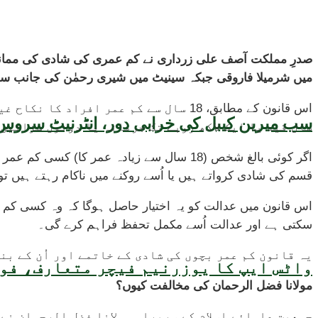
صدرِ مملکت آصف علی زرداری نے کم عمری کی شادی کی ممانعت
میں شرمیلا فاروقی جبکہ سینیٹ میں شیری رحمٰن کی جانب سے پ
اس قانون کے مطابق، 18 سال سے کم عمر 
سب میرین کیبل کی خرابی دور، انٹرنیٹ سروس 
سال قید یا ایک لاکھ روپے تک جرمانہ یا دونوں سزائیں 
اگر کوئی بالغ شخص (18 سال سے زیادہ عمر 
قسم کی شادی کرواتے ہیں یا اُسے روکنے میں ناکام رہتے ہیں تو 
اس قانون میں عدالت کو یہ اختیار حاصل ہوگا کہ وہ کسی کم 
سکتی ہے اور عدالت اُسے مکمل تحفظ فراہم کرے گی۔
یہ قانون کم عمر بچوں کی شادی کے خاتمے اور اُن کے بن
واٹس ایپ کا یوزرنیم فیچر متعارف، فون
مولانا فضل الرحمان کی مخالفت کیوں؟
جمعیت علمائے اسلام کے سربراہ مولانا فضل الرحمان نے