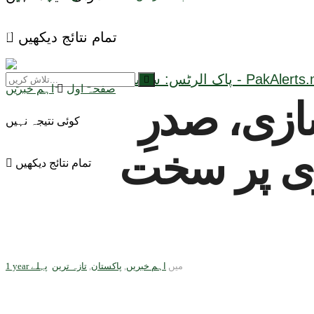
تمام نتائج دیکھیں
صفحہ اول
اہم خبریں
زی، صدرِ
کوئی نتیجہ نہیں
زی پر سخت
تمام نتائج دیکھیں
میں
اہم خبریں
,
پاکستان
,
تازہ ترین
1 year پہلے