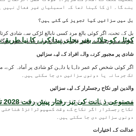
بنے گا۔ ان کا کہنا تھا کہ اسمبلیاں غیر فعال نہیں ہ
بل میں سزائیں کیا تجویز کی گئی ہیں؟
بل کے تحت، اگر کوئی بالغ مرد کسی نابالغ لڑکی سے شادی کرتا 
کوئلے کو جلائے بغیر بجلی پیدا کرنے کا نیا طر
شادی میں جسمانی تعلق قائم کرنا نابالغ سے زیادتی تصور ہوگا
شادی پر مجبور کرنے والے افراد کے لیے سزائیں
تک جرمانہ یا دونوں سزائیں دی جا سکتی ہیں۔
والدین اور نکاح رجسٹرار کے لیے سزائیں
مصنوعی ذہانت کی تیز رفتار پیش رفت 2028 تک عالمی معیشت کیلئے سنگین خطرہ بن سکتی ہے، نئی تحقیق کا انتباہ
کم عمر بچوں کی شادی کرانے والے والدین کو تین سال 
نکاح رجسٹرار اگر نکاح کے وقت کمپیوٹرائزڈ شناختی کا
دونوں سزائیں دی جا سکتی ہیں۔
عدالت کے اختیارات