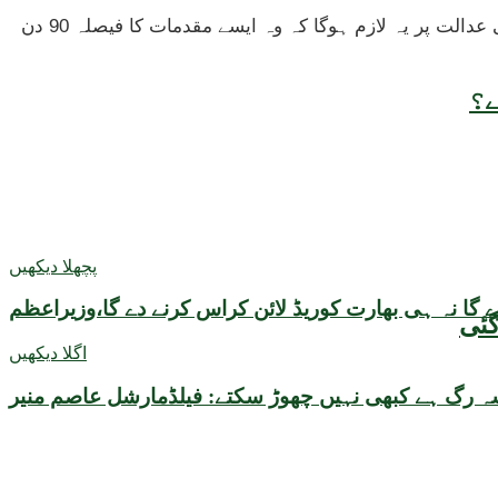
اس قانون کے تحت عدالت کو اختیار حاصل ہوگا کہ وہ کسی بھی کم عمر شادی کو روکنے کے لیے حکم امتنا جاری کرے۔ ساتھ ہی عدالت پر یہ لازم ہوگا کہ وہ ایسے مقدمات کا فیصلہ 90 دن
ے؟
پچھلا دیکھیں
اگلا دیکھیں
 شہ رگ ہے کبھی نہیں چھوڑ سکتے: فیلڈمارشل عاصم منیر