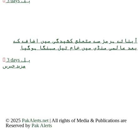
3 days پہلے
آبنائے ہرمز سے متعلق کشیدگی میں اضافے کے
بعد عالمی منڈی میں خام تیل مہنگا ہوگیا
3 days پہلے
مزید خبریں
© 2025
PakAlerts.net
| All rights of Media & Publications are
Reserved by
Pak Alerts