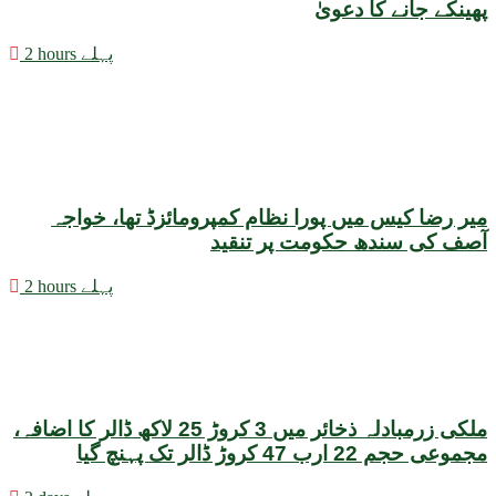
پھینکے جانے کا دعویٰ
2 hours پہلے
میر رضا کیس میں پورا نظام کمپرومائزڈ تھا، خواجہ
آصف کی سندھ حکومت پر تنقید
2 hours پہلے
ملکی زرمبادلہ ذخائر میں 3 کروڑ 25 لاکھ ڈالر کا اضافہ،
مجموعی حجم 22 ارب 47 کروڑ ڈالر تک پہنچ گیا