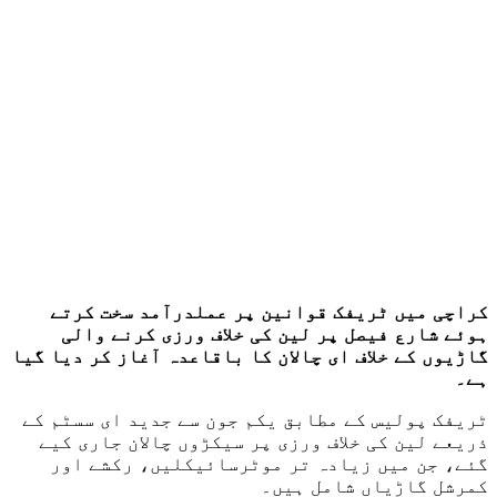
کراچی میں ٹریفک قوانین پر عملدرآمد سخت کرتے
ہوئے شارع فیصل پر لین کی خلاف ورزی کرنے والی
گاڑیوں کے خلاف ای چالان کا باقاعدہ آغاز کر دیا گیا
ہے۔
ٹریفک پولیس کے مطابق یکم جون سے جدید ای سسٹم کے
ذریعے لین کی خلاف ورزی پر سیکڑوں چالان جاری کیے
گئے، جن میں زیادہ تر موٹرسائیکلیں، رکشے اور
کمرشل گاڑیاں شامل ہیں۔