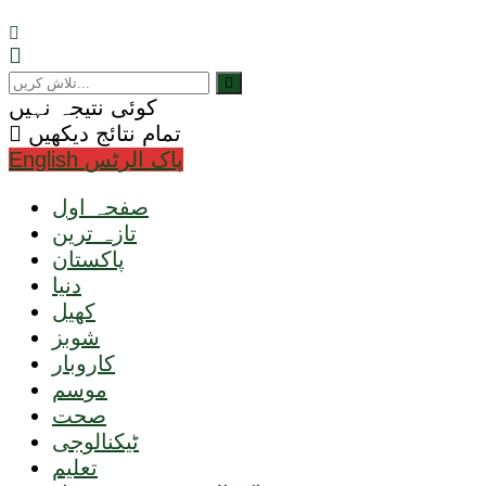
کوئی نتیجہ نہیں
تمام نتائج دیکھیں
English پاک الرٹس
صفحہ اول
تازہ ترین
پاکستان
دنیا
کھیل
شوبز
کاروبار
موسم
صحت
ٹیکنالوجی
تعلیم