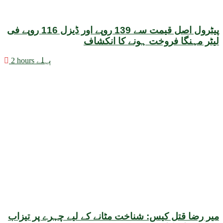
پیٹرول اصل قیمت سے 139 روپے اور ڈیزل 116 روپے فی
لیٹر مہنگا فروخت ہونے کا انکشاف
2 hours پہلے
میر رضا قتل کیس: شناخت مٹانے کے لیے چہرے پر تیزاب