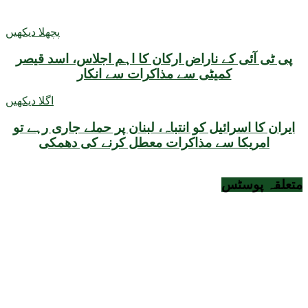
پچھلا دیکھیں
پی ٹی آئی کے ناراض ارکان کا اہم اجلاس، اسد قیصر
کمیٹی سے مذاکرات سے انکار
اگلا دیکھیں
ایران کا اسرائیل کو انتباہ، لبنان پر حملے جاری رہے تو
امریکا سے مذاکرات معطل کرنے کی دھمکی
متعلقہ
پوسٹس