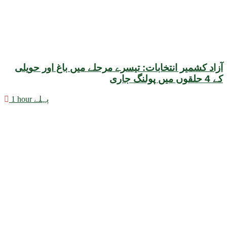
آزاد کشمیر انتخابات: تیسرے مرحلے میں باغ اور حویلی
کے 4 حلقوں میں پولنگ جاری
1 hour پہلے