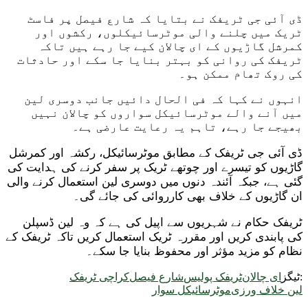
ڈی آئی جی ٹریفک نے بتایا کہ شارع فیصل پر فاسٹ
ٹریک میں چلنے والی موٹرسائیکلوں، رکشوں اور
کمرشل گاڑیوں کے ای چالان کیے جا رہے ہیں تاکہ
ٹریفک کی روانی کو بہتر بنایا جا سکے اور حادثات
کی روک تھام ممکن ہو۔
انہوں نے کہا کہ فی الحال دائیں جانب دوسری لین
میں آنے والے موٹرسائیکل سواروں کو چالان نہیں
بھیجے جا رہے، تاہم یہ رعایت عارضی ہے۔
ڈی آئی جی ٹریفک کے مطابق موٹرسائیکل، رکشہ اور کمرشل
گاڑیوں کو تیسرے اور چوتھے ٹریک پر سفر کرنے کی ہدایت کی
گئی ہے، جبکہ آئندہ دنوں میں دوسری لین استعمال کرنے والی
ان گاڑیوں کے خلاف بھی کارروائی کی جائے گی۔
ٹریفک حکام نے شہریوں سے اپیل کی ہے کہ وہ لین ڈسپلن
کی پابندی کریں اور مقررہ ٹریک استعمال کریں تاکہ ٹریفک کے
نظام کو مزید مؤثر اور محفوظ بنایا جا سکے۔
ٹیگز:
ای چالان
ٹریفک پولیس
شارع فیصل
کراچی ٹریفک
لین خلاف ورزی
موٹرسائیکل سوار