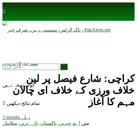
صفحہ اول
اہم خبریں
کراچی: شارع فیصل پر لین
کوئی نتیجہ نہیں
خلاف ورزی کے خلاف ای چالان
مہم کا آغاز
تمام نتائج دیکھیں
2 months پہلے
میں
اہم خبریں
,
پاکستان
,
تازہ ترین
,
سلائیڈر