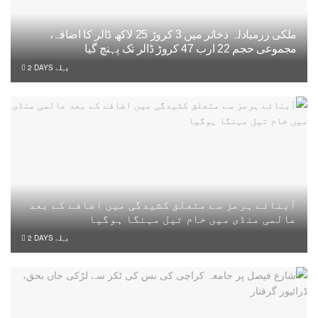
ملکی زرمبادلہ ذخائر میں 3 کروڑ 25 لاکھ ڈالر کا اضافہ،
مجموعی حجم 22 ارب 47 کروڑ ڈالر تک پہنچ گیا
2 DAYS پہلے
آبنائے ہرمز سے متعلق کشیدگی میں اضافے کے بعد
عالمی منڈی میں خام تیل مہنگا ہوگیا
2 DAYS پہلے