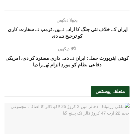
پچھلا دیکھیں
ایران کے خلاف نئی جنگ کا ارادہ نہیں، ٹرمپ نے سفارت کاری
کو ترجیح دے دی
اگلا دیکھیں
کویتی ایئرپورٹ حملہ: ایران نے ذمہ داری مسترد کر دی، امریکی
دفاعی نظام کو موردِ الزام ٹھہرا دیا
متعلقہ
پوسٹس