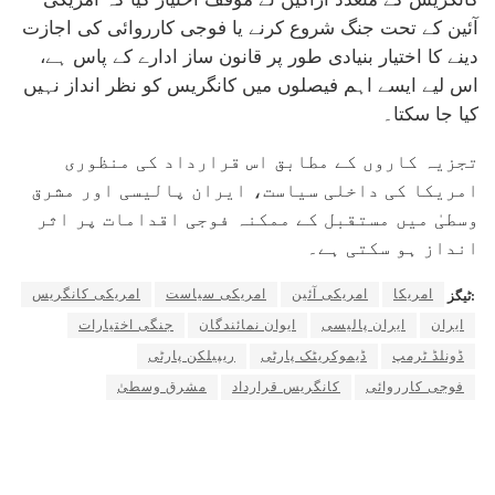
آئین کے تحت جنگ شروع کرنے یا فوجی کارروائی کی اجازت
دینے کا اختیار بنیادی طور پر قانون ساز ادارے کے پاس ہے،
اس لیے ایسے اہم فیصلوں میں کانگریس کو نظر انداز نہیں
کیا جا سکتا۔
تجزیہ کاروں کے مطابق اس قرارداد کی منظوری
امریکا کی داخلی سیاست، ایران پالیسی اور مشرق
وسطیٰ میں مستقبل کے ممکنہ فوجی اقدامات پر اثر
انداز ہو سکتی ہے۔
امریکا
امریکی آئین
امریکی سیاست
امریکی کانگریس
ٹیگز:
ایران
ایران پالیسی
ایوان نمائندگان
جنگی اختیارات
ڈونلڈ ٹرمپ
ڈیموکریٹک پارٹی
ریپبلکن پارٹی
فوجی کارروائی
کانگریس قرارداد
مشرق وسطیٰ