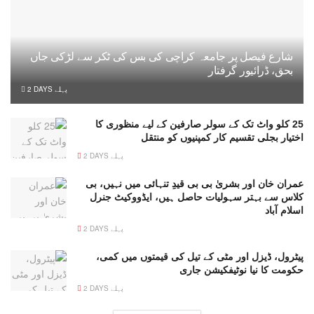
شارع فیصل پر جامعہ کراچی کی بس کی ٹکر سے لڑکی جاں
بحق، ڈرائیور گرفتار
2 DAYS پہلے
25 کلو واٹ تک کے سولر صارفین کے لیے منظوری کا
اختیار بجلی تقسیم کار کمپنیوں کو منتقل
2 DAYS پہلے
عمران خان اور بشریٰ بی بی قیدِ تنہائی میں نہیں، بی
کلاس سے بہتر سہولیات حاصل ہیں، ایڈووکیٹ جنرل
اسلام آباد
2 DAYS پہلے
پیٹرول، ڈیزل اور مٹی کے تیل کی قیمتوں میں کمی،
حکومت کا نیا نوٹیفکیشن جاری
2 DAYS پہلے