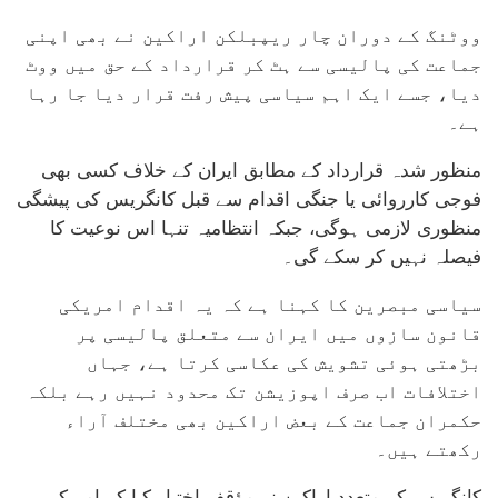
ووٹنگ کے دوران چار ریپبلکن اراکین نے بھی اپنی
جماعت کی پالیسی سے ہٹ کر قرارداد کے حق میں ووٹ
دیا، جسے ایک اہم سیاسی پیش رفت قرار دیا جا رہا
ہے۔
منظور شدہ قرارداد کے مطابق ایران کے خلاف کسی بھی
فوجی کارروائی یا جنگی اقدام سے قبل کانگریس کی پیشگی
منظوری لازمی ہوگی، جبکہ انتظامیہ تنہا اس نوعیت کا
فیصلہ نہیں کر سکے گی۔
سیاسی مبصرین کا کہنا ہے کہ یہ اقدام امریکی
قانون سازوں میں ایران سے متعلق پالیسی پر
بڑھتی ہوئی تشویش کی عکاسی کرتا ہے، جہاں
اختلافات اب صرف اپوزیشن تک محدود نہیں رہے بلکہ
حکمران جماعت کے بعض اراکین بھی مختلف آراء
رکھتے ہیں۔
کانگریس کے متعدد اراکین نے مؤقف اختیار کیا کہ امریکی