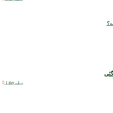
ے؟
1 day پہلے