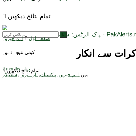
تمام نتائج دیکھیں
صفحہ اول
اہم خبریں
کرات سے انکار
کوئی نتیجہ نہیں
2 months پہلے
تمام نتائج دیکھیں
میں
اہم خبریں
,
پاکستان
,
تازہ ترین
,
سلائیڈر