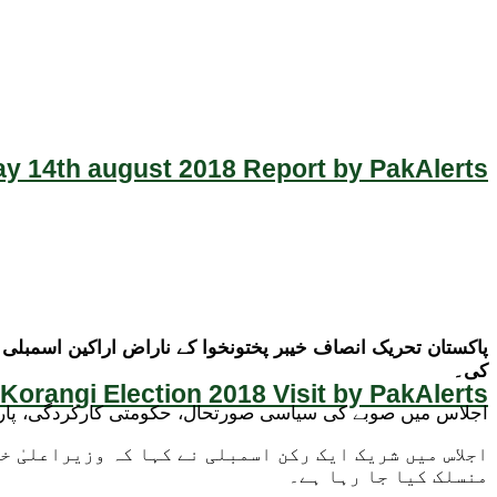
y 14th august 2018 Report by PakAlerts
کی۔
Korangi Election 2018 Visit by PakAlerts
اجلاس میں صوبے کی سیاسی صورتحال، حکومتی کارکردگی، پارٹی م
اجلاس میں شریک ایک رکن اسمبلی نے کہا کہ وزیراعلیٰ 
منسلک کیا جا رہا ہے۔