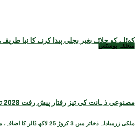
کوئلے کو جلائے بغیر بجلی پیدا کرنے کا نیا طر
متعلقہ
پوسٹس
مصنوعی ذہانت کی تیز رفتار پیش رفت 2028 تک عالمی معیشت کیلئے سنگین خطرہ بن سکتی ہے، نئی تحقیق کا انتباہ
ملکی زرمبادلہ ذخائر میں 3 کروڑ 25 لاکھ ڈالر کا اضافہ، مجموعی حجم 22 ارب 47 کروڑ ڈالر تک پہنچ گیا