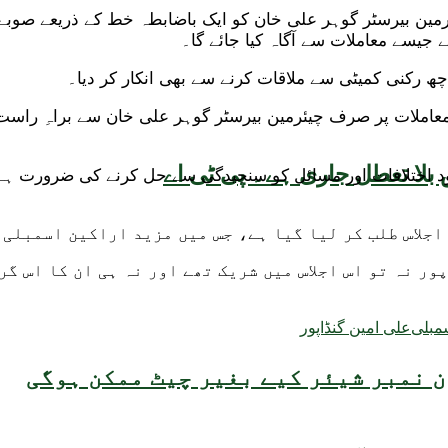
چیئرمین بیرسٹر گوہر علی خان کو ایک باضابطہ خط کے ذریعے صوب
 جیسے معاملات سے آگاہ کیا جائے گا۔
 رکنی کمیٹی سے ملاقات کرنے سے بھی انکار کر دیا۔
ی معاملات پر صرف چیئرمین بیرسٹر گوہر علی خان سے براہِ راس
بلا تعطل جاری ہے۔ پی ٹی اے
موجود اختلافات اور مسائل کو سنجیدگی سے حل کرنے کی ضرورت 
اجلاس طلب کر لیا گیا ہے، جس میں مزید اراکین اسمبلی 
ر نہ تو اس اجلاس میں شریک تھے اور نہ ہی ان کا اس گر
سمبلی
علی امین گنڈاپور
 نمبر شیئر کیے بغیر چیٹ ممکن ہوگی