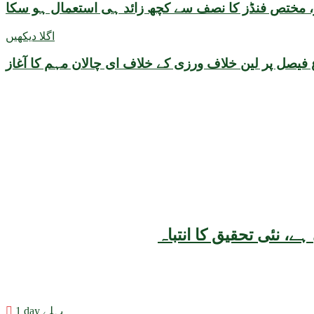
ر، مختص فنڈز کا نصف سے کچھ زائد ہی استعمال ہو سکا
اگلا دیکھیں
فیصل پر لین خلاف ورزی کے خلاف ای چالان مہم کا آغاز
1 day پہلے