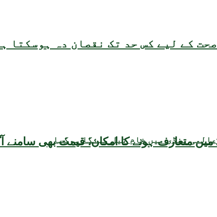
حت کے لیے کس حد تک نقصان دہ ہوسکتا ہ
عالمی منڈی میں خام تیل مہنگا ہوگیا