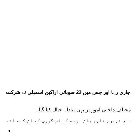
پاکستان تحریک انصاف خیبر پختونخوا کے ناراض اراکین اسمبلی کا ایک اہم اجلاس پشاور میں منعقد ہوا، جو تقریباً چار گھنٹے تک جاری رہا اور جس میں 22 صوبائی اراکین اسمبلی نے شرکت
تلف داخلی امور پر بھی تبادلہ خیال کیا گیا۔
علق نہیں، تاہم جان بوجھ کر اس گروپ کو ان کے ساتھ
ٹیکنالوجی