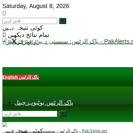
Saturday, August 8, 2026
کوئی نتیجہ نہیں
تمام نتائج دیکھیں
English پاک الرٹس
پاک الرٹس یوٹیوب چینل
کوئی نتیجہ نہیں