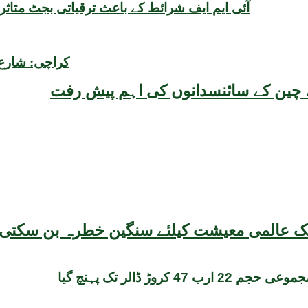
آئی ایم ایف شرائط کے باعث ترقیاتی بجٹ متاث
کراچی: شارع 
یقہ، چین کے سائنسدانوں کی اہم پیش رفت