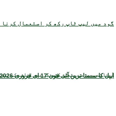
گود میں لیپ ٹاپ رکھ کر استعمال کرنا ص
آبنائے ہرمز سے متعلق کشیدگی میں اضافے کے بعد 
ایپل کا سستا ترین آئی فون 17 ای فروری 2026 میں متعارف ہونے کا امکان، قیمت بھی سامنے آگئی