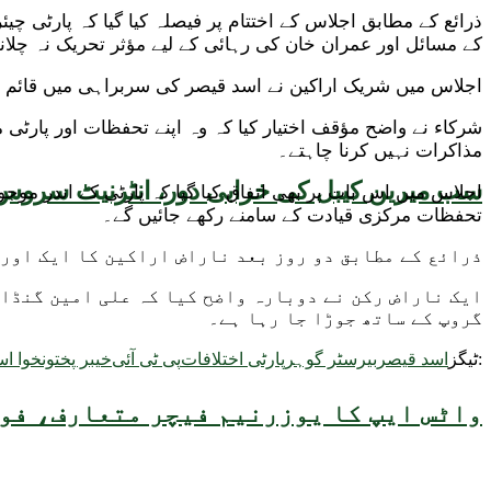
ذرائع کے مطابق اجلاس کے اختتام پر فیصلہ کیا گیا کہ پارٹی 
کے مسائل اور عمران خان کی رہائی کے لیے مؤثر تحریک نہ چلانے
اجلاس میں شریک اراکین نے اسد قیصر کی سربراہی میں قائم چھ
شرکاء نے واضح مؤقف اختیار کیا کہ وہ اپنے تحفظات اور پارٹ
مذاکرات نہیں کرنا چاہتے۔
سب میرین کیبل کی خرابی دور، انٹرنیٹ سروس 
اجلاس میں اس بات پر بھی اتفاق کیا گیا کہ پارٹی کے اندر 
تحفظات مرکزی قیادت کے سامنے رکھے جائیں گے۔
ذرائع کے مطابق دو روز بعد ناراض اراکین کا ایک اور 
ایک ناراض رکن نے دوبارہ واضح کیا کہ علی امین گنڈاپو
گروپ کے ساتھ جوڑا جا رہا ہے۔
ٹیگز:
اسد قیصر
بیرسٹر گوہر
پارٹی اختلافات
پی ٹی آئی
خیبر پختونخوا ا
واٹس ایپ کا یوزرنیم فیچر متعارف، فون