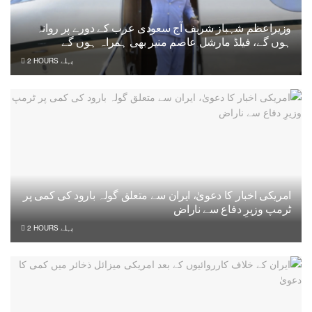
وزیراعظم شہباز شریف آج سعودی عرب کے دورے پر روانہ
ہوں گے، فیلڈ مارشل عاصم منیر بھی ہمراہ ہوں گے
2 HOURS پہلے
امریکی اخبار کا دعویٰ، ایران سے متعلق گولہ بارود کی کمی پر
ٹرمپ وزیرِ دفاع سے ناراض
2 HOURS پہلے