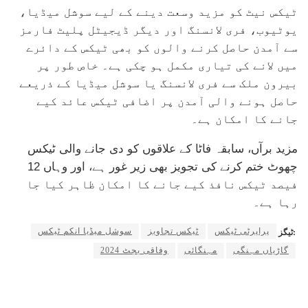
ٹیکس نیٹ کو مزید وسعت دینے کے لیے سوشل میڈیا،
یوٹیوب، فری لانسنگ اور دیگر ڈیجیٹل پلیٹ فارمز
سے آمدن حاصل کرنے والوں کو بھی ٹیکس کے دائرے
میں لانے کی تیاری مکمل ہو چکی ہے۔ خاص طور پر
بیرون ملک سے فری لانسنگ یا سوشل میڈیا کے ذریعے
حاصل ہونے والی آمدن پر اضافی ٹیکس عائد کیے
جانے کا امکان ہے۔
مزید برآں، سابقہ فاٹا کے علاقوں کو دی جانے والی ٹیکس
چھوٹ ختم کرنے کی تجویز بھی زیر غور ہے، اور وہاں 12
فیصد ٹیکس نافذ کیے جانے کا امکان ظاہر کیا جا
رہا ہے۔
پراپرٹی ٹیکس
ٹیکس تجاویز
سوشل میڈیا انکم ٹیکس
ٹیگز:
گاڑیاں مہنگی
مہنگائی
وفاقی بجٹ 2024