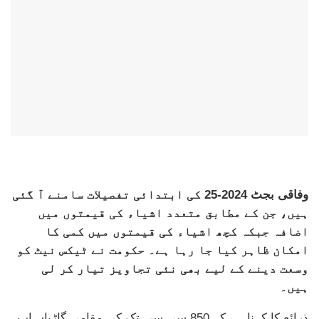
وفاقی بجٹ 2024-25 کی ابتدائی تفصیلات سامنے آ گئی
ہیں، جن کے مطابق متعدد اشیاء کی قیمتوں میں
اضافہ جبکہ کچھ اشیاء کی قیمتوں میں کمی کا
امکان ظاہر کیا جا رہا ہے۔ حکومت نے ٹیکس نیٹ کو
وسعت دینے کے لیے بھی نئی تجاویز تیار کر لی
ہیں۔
ذرائع کا کہنا ہے کہ 850 سی سی تک کی مقامی گاڑیاں اب