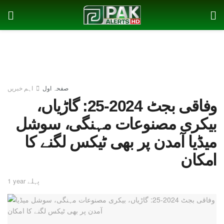
صفحہ اول
اہم خبریں
وفاقی بجٹ 2024-25: گاڑیاں،
بیکری مصنوعات مہنگی، سوشل
میڈیا آمدن پر بھی ٹیکس لگنے کا
امکان
1 year پہلے