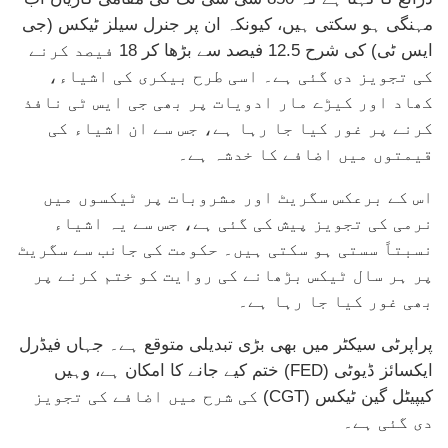
مہنگی ہو سکتی ہیں، کیونکہ ان پر جنرل سیلز ٹیکس (جی
ایس ٹی) کی شرح 12.5 فیصد سے بڑھا کر 18 فیصد کرنے
کی تجویز دی گئی ہے۔ اسی طرح بیکری کی اشیاء،
کھاد اور کیڑے مار ادویات پر بھی جی ایس ٹی نافذ
کرنے پر غور کیا جا رہا ہے، جس سے ان اشیاء کی
قیمتوں میں اضافے کا خدشہ ہے۔
اس کے برعکس سگریٹ اور مشروبات پر ٹیکسوں میں
نرمی کی تجویز پیش کی گئی ہے، جس سے یہ اشیاء
نسبتاً سستی ہو سکتی ہیں۔ حکومت کی جانب سے سگریٹ
پر ہر سال ٹیکس بڑھانے کی روایت کو ختم کرنے پر
بھی غور کیا جا رہا ہے۔
پراپرٹی سیکٹر میں بھی بڑی تبدیلی متوقع ہے۔ جہاں فیڈرل
ایکسائز ڈیوٹی (FED) ختم کیے جانے کا امکان ہے، وہیں
کیپیٹل گین ٹیکس (CGT) کی شرح میں اضافے کی تجویز
دی گئی ہے۔