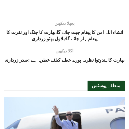
پچھلا دیکھیں
انشاء اللہ امن کا پیغام جیت جائے گا،بھارت کا جنگ اور نفرت کا
پیغام ہار جائے گا:بلاول بھٹو زرداری
اگلا دیکھیں
بھارت کاہندوتوا نظریہ پورے خطے کیلئے خطرہ ہے :صدر زرداری
متعلقہ
پوسٹس