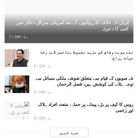
ایران کے خلاف کارروائیوں کے بعد امریکی میزائل ذخائر میں
کمی کا دعویٰ
1 DAY پہلے
نئے صوبے وفاق کو مزید مضبوط بنائیں گے، رضا
حیات ہراج
1 DAY پہلے
نئے صوبوں کے قیام سے متعلق شوشے ملکی مسائل سے
توجہ ہٹانے کی کوشش ہیں، فضل الرحمان
1 DAY پہلے
روس کا کیف پر بڑے پیمانے پر حملہ، متعدد افراد ہلاک
اور زخمی
1 DAY پہلے
مزید خبریں