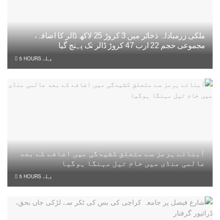
ملکی زرمبادلہ ذخائر میں 3 کروڑ 25 لاکھ ڈالر کا اضافہ،
مجموعی حجم 22 ارب 47 کروڑ ڈالر تک پہنچ گیا
5 HOURS پہلے
آبنائے ہرمز سے متعلق کشیدگی میں اضافے کے بعد
عالمی منڈی میں خام تیل مہنگا ہوگیا
5 HOURS پہلے