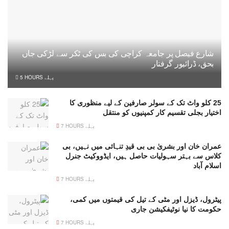
شارع فیصل پر جامعہ کراچی کی بس کی ٹکر سے لڑکی جاں
بحق، ڈرائیور گرفتار
5 HOURS پہلے
25 کلو واٹ تک کے سولر صارفین کے لیے منظوری کا
اختیار بجلی تقسیم کار کمپنیوں کو منتقل
7 HOURS پہلے
عمران خان اور بشریٰ بی بی قیدِ تنہائی میں نہیں، بی
کلاس سے بہتر سہولیات حاصل ہیں، ایڈووکیٹ جنرل
اسلام آباد
7 HOURS پہلے
پیٹرول، ڈیزل اور مٹی کے تیل کی قیمتوں میں کمی،
حکومت کا نیا نوٹیفکیشن جاری
7 HOURS پہلے