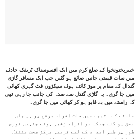
خیبرپختونخوا کے ضلع کرم میں ایک افسوسناک ٹریفک حادثے
میں سات قیمتی جانیں ضائع ہو گئیں جب ایک مسافر گاڑی
گندال کے مقام پر موڑ کاٹتے ہوئے سیکڑوں فٹ گہری کھائی
میں جا گری۔ یہ گاڑی گندل سے صدہ کی جانب جا رہی تھی
کہ راستے میں بے قابو ہو کر کھائی میں جا گری۔
حادثے کے نتیجے میں سات افراد موقع پر ہی جاں
بحق ہو گئے جبکہ دو افراد زخمی ہوئے جنہیں فوری
طور پر طبی امداد کے لیے قریبی مرکز صحت منتقل