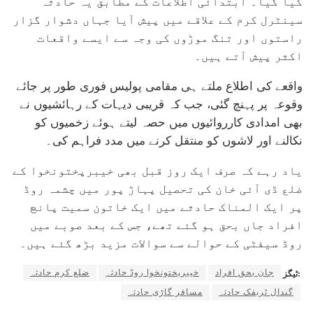
کیا گیا۔ ابتدائی اطلاعات کے مطابق یہ حادثہ
سینٹرل کرم کے علاقے میں پیش آیا جہاں دشوار گزار
راستوں اور تنگ موڑوں کی وجہ سے ایسے واقعات
اکثر پیش آتے ہیں۔
واقعے کی اطلاع ملتے ہی مقامی پولیس فوری طور پر جائے
وقوعہ پر پہنچ گئی، جب کہ قریبی دیہات کے رہائشیوں نے
بھی امدادی کارروائیوں میں حصہ لیتے ہوئے زخمیوں کو
نکالنے اور لاشوں کو منتقل کرنے میں مدد فراہم کی۔
یاد رہے کہ صرف ایک روز قبل بھی خیبرپختونخوا کے
ضلع ڈی آئی خان کی تحصیل پہاڑ پور میں چشمہ روڈ
پر ایک المناک حادثے میں ایک خاتون سمیت پانچ
افراد جاں بحق ہو گئے تھے، جس کے بعد صوبے میں
روڈ سیفٹی کے حوالے سے سوالات مزید بڑھ گئے ہیں۔
جان بحق افراد
خیبرپختونخوا روڈ حادثہ
ضلع کرم حادثہ
ٹیگز:
گندال ٹریفک حادثہ
مسافر گاڑی حادثہ