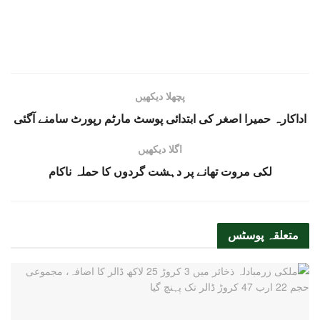
پچھلا دیکھیں
اداکارہ حمیرا اصغر کی ابتدائی پوسٹ مارٹم رپورٹ سامنے آگئی
اگلا دیکھیں
لکی مروت تھانے پر دہشت گردوں کا حملہ ناکام
متعلقہ
پوسٹس