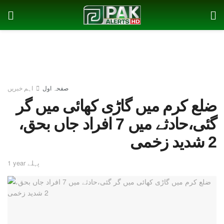
صفحہ اول
اہم خبریں
ضلع کرم میں گاڑی کھائی میں گر
گئی،حادثے میں 7 افراد جاں بحق،
2 شدید زخمی
1 year پہلے