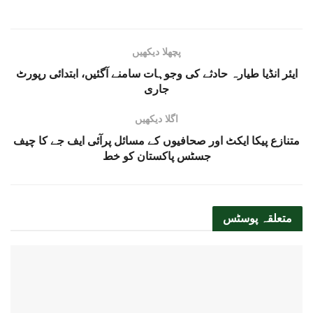
پچھلا دیکھیں
ایئر انڈیا طیارہ حادثے کی وجوہات سامنے آگئیں، ابتدائی رپورٹ
جاری
اگلا دیکھیں
متنازع پیکا ایکٹ اور صحافیوں کے مسائل پرآئی ایف جے کا چیف
جسٹس پاکستان کو خط
متعلقہ
پوسٹس