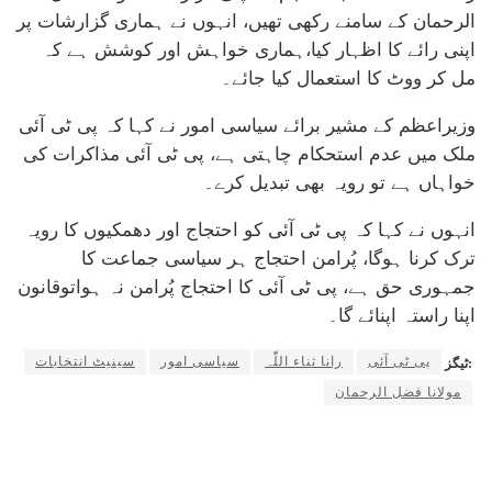
الرحمان کے سامنے رکھی تھیں، انہوں نے ہماری گزارشات پر
اپنی رائے کا اظہار کیا،ہماری خواہش اور کوشش ہے کہ
مل کر ووٹ کا استعمال کیا جائے۔
وزیراعظم کے مشیر برائے سیاسی امور نے کہا کہ پی ٹی آئی
ملک میں عدم استحکام چاہتی ہے، پی ٹی آئی مذاکرات کی
خواہاں ہے تو رویہ بھی تبدیل کرے۔
انہوں نے کہا کہ پی ٹی آئی کو احتجاج اور دھمکیوں کا رویہ
ترک کرنا ہوگا، پُرامن احتجاج ہر سیاسی جماعت کا
جمہوری حق ہے، پی ٹی آئی کا احتجاج پُرامن نہ ہواتوقانون
اپنا راستہ اپنائے گا۔
پی ٹی آئی
رانا ثناء اللّٰہ
سیاسی امور
سینیٹ انتخابات
ٹیگز:
مولانا فضل الرحمان