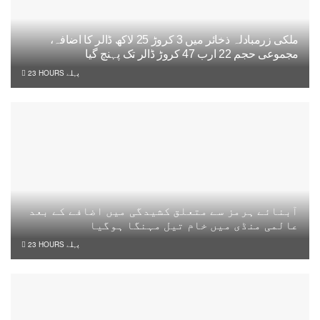
ملکی زرمبادلہ ذخائر میں 3 کروڑ 25 لاکھ ڈالر کا اضافہ،
مجموعی حجم 22 ارب 47 کروڑ ڈالر تک پہنچ گیا
23 HOURS پہلے
آبنائے ہرمز سے متعلق کشیدگی میں اضافے کے بعد
عالمی منڈی میں خام تیل مہنگا ہوگیا
23 HOURS پہلے