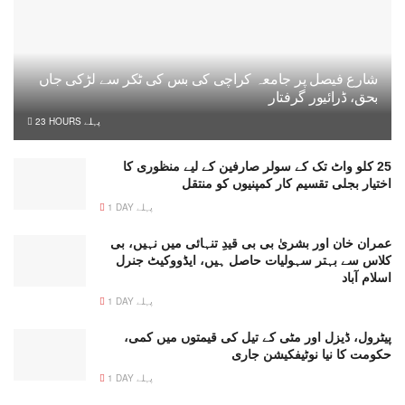
شارع فیصل پر جامعہ کراچی کی بس کی ٹکر سے لڑکی جاں
بحق، ڈرائیور گرفتار
23 HOURS پہلے
25 کلو واٹ تک کے سولر صارفین کے لیے منظوری کا
اختیار بجلی تقسیم کار کمپنیوں کو منتقل
1 DAY پہلے
عمران خان اور بشریٰ بی بی قیدِ تنہائی میں نہیں، بی
کلاس سے بہتر سہولیات حاصل ہیں، ایڈووکیٹ جنرل
اسلام آباد
1 DAY پہلے
پیٹرول، ڈیزل اور مٹی کے تیل کی قیمتوں میں کمی،
حکومت کا نیا نوٹیفکیشن جاری
1 DAY پہلے