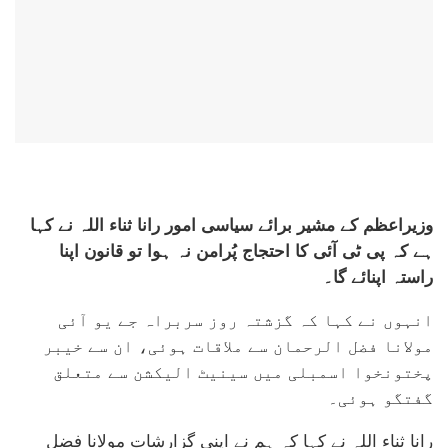
وزیراعظم کے مشیر برائے سیاسی امور رانا ثناء اللہ نے کہا
ہے کہ پی ٹی آئی کا احتجاج پُرامن نہ ہوا تو قانون اپنا
راستہ اپنائے گا۔
انہوں نے کہا کہ گزشتہ روز سربراہ جے یو آئی
مولانا فضل الرحمان سے ملاقات ہوئی، ان سے خیبر
پختونخوا اسمبلی میں سینیٹ الیکشن سے متعلق
گفتگو ہوئی۔
رانا ثناء اللہ نے کہا کہ ہم نے اپنی گزارشات مولانا فضل