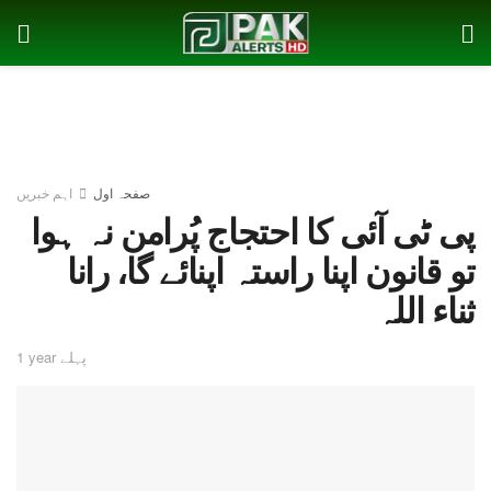
صفحہ اول
اہم خبریں
پی ٹی آئی کا احتجاج پُرامن نہ ہوا
تو قانون اپنا راستہ اپنائے گا، رانا
ثناء اللہ
1 year پہلے