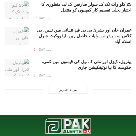
25 کلو واٹ تک کے سولر صارفین کے لیے منظوری کا
اختیار بجلی تقسیم کار کمپنیوں کو منتقل
1 DAY پہلے
عمران خان اور بشریٰ بی بی قیدِ تنہائی میں نہیں، بی
کلاس سے بہتر سہولیات حاصل ہیں، ایڈووکیٹ جنرل
اسلام آباد
1 DAY پہلے
پیٹرول، ڈیزل اور مٹی کے تیل کی قیمتوں میں کمی،
حکومت کا نیا نوٹیفکیشن جاری
1 DAY پہلے
مزید خبریں