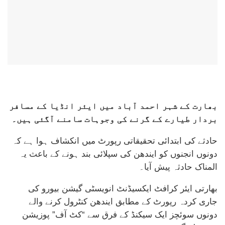
بھارت کے شہر احمد آباد میں ایئر انڈیا کے مسافر
بردار طیارے کے گرنے کی وجوہات سامنے آگئی ہیں۔
حادثے کی ابتدائی تحقیقاتی رپورٹ میں انکشاف ہوا ہے کہ
دونوں انجنوں کو ایندھن کی سپلائی بند ہونے کے باعث یہ
المناک حادثہ پیش آیا۔
بھارتی ایئر کرافٹ ایکسیڈنٹ انویسٹی گیشن بیورو کی
جاری کردہ رپورٹ کے مطابق ایندھن کنٹرول کرنے والے
دونوں سوئچز ایک سیکنڈ کے فرق سے “کٹ آف” پوزیشن