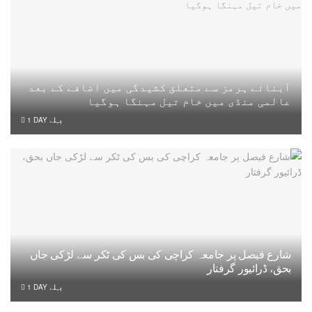
آبنائے ہرمز سے متعلق کشیدگی میں اضافے کے بعد
عالمی منڈی میں خام تیل مہنگا ہوگیا
1 DAY پہلے
شارع فیصل پر جامعہ کراچی کی بس کی ٹکر سے لڑکی جاں
بحق، ڈرائیور گرفتار
1 DAY پہلے