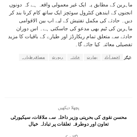
ماہرین کے مطابق یہ ایک غیر معمولی واقعہ ہے کہ دونوں
انجنوں کے ایندھن کنٹرول سوئچز ایک ساتھ کام کرنا بند کر
دیں۔ حادثے کی مکمل تفتیش کے لیے اب بین الاقوامی
ماہرین کی ٹیم بھی مدعو کی جاسکتی ہے۔ اس دوران
حادثے سے متعلق تمام ریکارڈز اور طیارے کے باقیات کا مزید
تفصیلی معائنہ کیا جائے گا۔
احمد آباد
بھارت
حادثہ
رپورٹ
مسافرطیارہ
ٹیگز:
پچھلا دیکھیں
محسن نقوی کی بحرینی وزیر داخلہ سے ملاقات، سیکیورٹی
تعاون اور دوطرفہ تعلقات پر تبادلہ خیال
اگلا دیکھیں