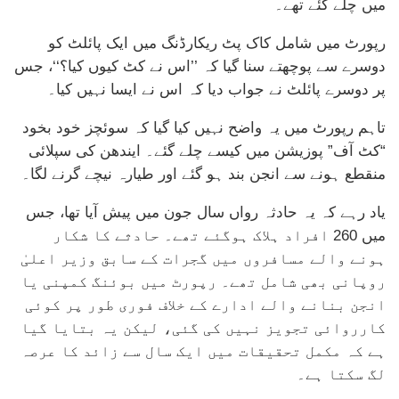
میں چلے گئے تھے۔
رپورٹ میں شامل کاک پٹ ریکارڈنگ میں ایک پائلٹ کو
دوسرے سے پوچھتے سنا گیا کہ ’’اس نے کٹ کیوں کیا؟‘‘، جس
پر دوسرے پائلٹ نے جواب دیا کہ اس نے ایسا نہیں کیا۔
تاہم رپورٹ میں یہ واضح نہیں کیا گیا کہ سوئچز خود بخود
“کٹ آف” پوزیشن میں کیسے چلے گئے۔ ایندھن کی سپلائی
منقطع ہونے سے انجن بند ہو گئے اور طیارہ نیچے گرنے لگا۔
یاد رہے کہ یہ حادثہ رواں سال جون میں پیش آیا تھا، جس
میں 260 افراد ہلاک ہوگئے تھے۔ حادثے کا شکار
ہونے والے مسافروں میں گجرات کے سابق وزیر اعلیٰ
روپانی بھی شامل تھے۔ رپورٹ میں بوئنگ کمپنی یا
انجن بنانے والے ادارے کے خلاف فوری طور پر کوئی
کارروائی تجویز نہیں کی گئی، لیکن یہ بتایا گیا
ہے کہ مکمل تحقیقات میں ایک سال سے زائد کا عرصہ
لگ سکتا ہے۔