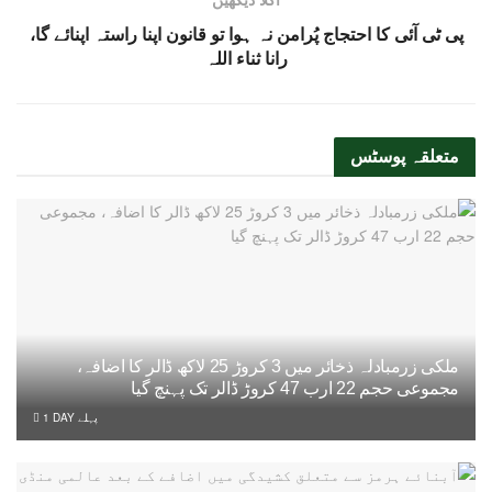
پی ٹی آئی کا احتجاج پُرامن نہ ہوا تو قانون اپنا راستہ اپنائے گا،
رانا ثناء اللہ
متعلقہ
پوسٹس
ملکی زرمبادلہ ذخائر میں 3 کروڑ 25 لاکھ ڈالر کا اضافہ،
مجموعی حجم 22 ارب 47 کروڑ ڈالر تک پہنچ گیا
1 DAY پہلے