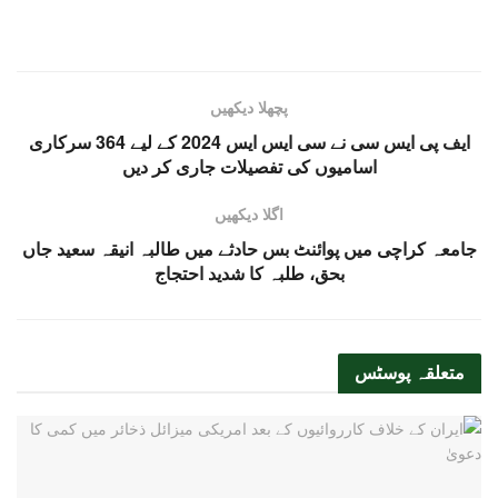
پچھلا دیکھیں
ایف پی ایس سی نے سی ایس ایس 2024 کے لیے 364 سرکاری
اسامیوں کی تفصیلات جاری کر دیں
اگلا دیکھیں
جامعہ کراچی میں پوائنٹ بس حادثے میں طالبہ انیقہ سعید جاں
بحق، طلبہ کا شدید احتجاج
متعلقہ
پوسٹس