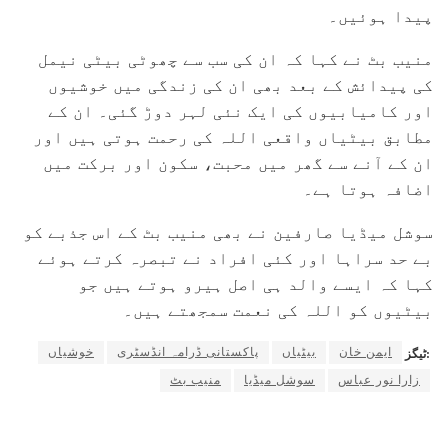
پیدا ہوئیں۔
منیب بٹ نے کہا کہ ان کی سب سے چھوٹی بیٹی نیمل
کی پیدائش کے بعد بھی ان کی زندگی میں خوشیوں
اور کامیابیوں کی ایک نئی لہر دوڑ گئی۔ ان کے
مطابق بیٹیاں واقعی اللہ کی رحمت ہوتی ہیں اور
ان کے آنے سے گھر میں محبت، سکون اور برکت میں
اضافہ ہوتا ہے۔
سوشل میڈیا صارفین نے بھی منیب بٹ کے اس جذبے کو
بے حد سراہا اور کئی افراد نے تبصرہ کرتے ہوئے
کہا کہ ایسے والد ہی اصل ہیرو ہوتے ہیں جو
بیٹیوں کو اللہ کی نعمت سمجھتے ہیں۔
ایمن خان
بیٹیاں
پاکستانی ڈرامہ انڈسٹری
خوشیاں
ٹیگز:
زارا نور عباس
سوشل میڈیا
منیب بٹ