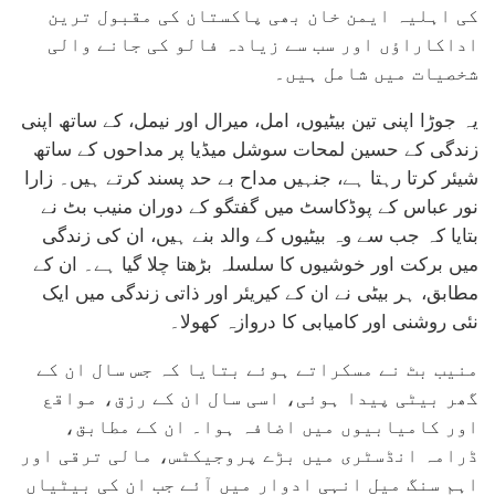
کی اہلیہ ایمن خان بھی پاکستان کی مقبول ترین
اداکاراؤں اور سب سے زیادہ فالو کی جانے والی
شخصیات میں شامل ہیں۔
یہ جوڑا اپنی تین بیٹیوں، امل، میرال اور نیمل، کے ساتھ اپنی
زندگی کے حسین لمحات سوشل میڈیا پر مداحوں کے ساتھ
شیئر کرتا رہتا ہے، جنہیں مداح بے حد پسند کرتے ہیں۔ زارا
نور عباس کے پوڈکاسٹ میں گفتگو کے دوران منیب بٹ نے
بتایا کہ جب سے وہ بیٹیوں کے والد بنے ہیں، ان کی زندگی
میں برکت اور خوشیوں کا سلسلہ بڑھتا چلا گیا ہے۔ ان کے
مطابق، ہر بیٹی نے ان کے کیریئر اور ذاتی زندگی میں ایک
نئی روشنی اور کامیابی کا دروازہ کھولا۔
منیب بٹ نے مسکراتے ہوئے بتایا کہ جس سال ان کے
گھر بیٹی پیدا ہوئی، اسی سال ان کے رزق، مواقع
اور کامیابیوں میں اضافہ ہوا۔ ان کے مطابق،
ڈرامہ انڈسٹری میں بڑے پروجیکٹس، مالی ترقی اور
اہم سنگ میل انہی ادوار میں آئے جب ان کی بیٹیاں