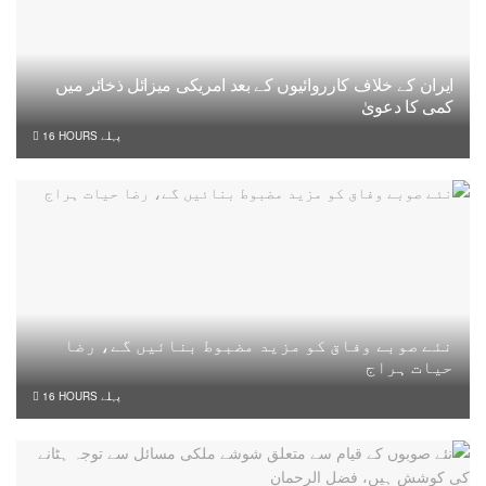
ایران کے خلاف کارروائیوں کے بعد امریکی میزائل ذخائر میں
کمی کا دعویٰ
16 HOURS پہلے
نئے صوبے وفاق کو مزید مضبوط بنائیں گے، رضا
حیات ہراج
16 HOURS پہلے