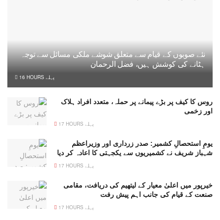
نئے صوبوں کے قیام سے متعلق شوشے ملکی مسائل سے توجہ
ہٹانے کی کوشش ہیں، فضل الرحمان
16 HOURS پہلے
روس کا کیف پر بڑے پیمانے پر حملہ، متعدد افراد ہلاک
اور زخمی
17 HOURS پہلے
یومِ استحصالِ کشمیر: صدر زرداری اور وزیراعظم
شہباز شریف نے کشمیریوں سے یکجہتی کا اعادہ کر دیا
17 HOURS پہلے
خیرپور میں اعلیٰ معیار کے لیتھیم کی دریافت، مقامی
صنعت کے قیام کی جانب اہم پیش رفت
17 HOURS پہلے