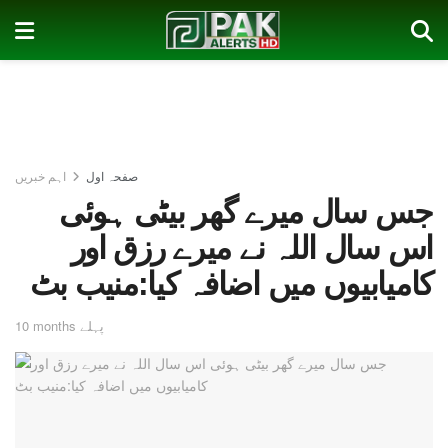
صفحہ اول
اہم خبریں
جس سال میرے گھر بیٹی ہوئی
اس سال اللہ نے میرے رزق اور
کامیابیوں میں اضافہ کیا:منیب بٹ
10 months پہلے