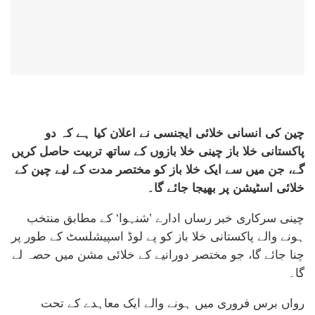
چین کی انسانی خلائی ایجنسی نے اعلان کیا ہے کہ دو
پاکستانی خلا باز چینی خلا بازوں کے ساتھ تربیت حاصل کریں
گے، جن میں سے ایک خلا باز کو مختصر مدت کے لیے چین کے
خلائی اسٹیشن پر بھیجا جائے گا۔
چینی سرکاری خبر رساں ادارے ’شنہوا‘ کے مطابق منتخب
ہونے والے پاکستانی خلا باز کو پے لوڈ اسپیشلسٹ کے طور پر
چنا جائے گا، جو مختصر دورانیے کے خلائی مشن میں حصہ لے
گا۔
رواں برس فروری میں ہونے والے ایک معاہدے کے تحت