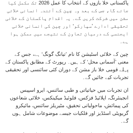
پاکستانی خلا بازوں کے انتخاب کا عمل 2026 تک مکمل کیا
جائے گا، جس کے بعد وہ چین کے آئندہ انسانی خلائی
مشن میں شرکت کریں گے۔ یہ اقدام پاکستان کے خلائی
تحقیقی ادارے ’سپارکو‘ اور چین کی انسانی خلائی
ایجنسی کے درمیان تعاون کے نتیجے میں ممکن ہوا
ہے۔
چین کے خلائی اسٹیشن کا نام ’تیانگ گونگ‘ ہے، جس کے
معنی ’آسمانی محل‘ کے ہیں۔ رپورٹ کے مطابق پاکستان کے
پہلے قومی خلا باز مشن کے دوران کئی سائنسی اور تحقیقی
تجربات کیے جائیں گے۔
ان تجربات میں حیاتیاتی و طبی سائنس، ایرو اسپیس
انجینئرنگ، اپلائیڈ فزکس، فلوئیڈ میکینکس، خلائی شعاعوں
کی پیمائش، ماحولیاتی تحقیق، مٹیریلز سائنس، مائیکرو
گریویٹی اسٹڈیز اور فلکیات جیسے موضوعات شامل ہوں
گے۔