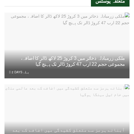
متعلقہ
پوسٹس
ملکی زرمبادلہ ذخائر میں 3 کروڑ 25 لاکھ ڈالر کا اضافہ،
مجموعی حجم 22 ارب 47 کروڑ ڈالر تک پہنچ گیا
2 DAYS پہلے
آبنائے ہرمز سے متعلق کشیدگی میں اضافے کے بعد