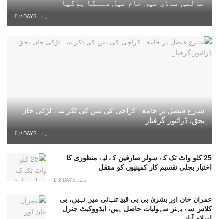
عالمی منڈی میں خام تیل مہنگا ہوگیا
2 DAYS پہلے
شارع فیصل پر جامعہ کراچی کی بس کی ٹکر سے لڑکی جاں
بحق، ڈرائیور گرفتار
2 DAYS پہلے
25 کلو واٹ تک کے سولر صارفین کے لیے منظوری کا
اختیار بجلی تقسیم کار کمپنیوں کو منتقل
2 DAYS پہلے
عمران خان اور بشریٰ بی بی قیدِ تنہائی میں نہیں، بی
کلاس سے بہتر سہولیات حاصل ہیں، ایڈووکیٹ جنرل
اسلام آباد