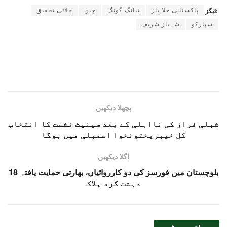
پاکستانی خلا باز
تیانگ گونگ
چین
خلائی تحقیق
ٹیگز:
سپارکو
شہباز شریف
پچھلا دیکھیں
شبلی فراز کی نااہلی کے بعد سینیٹ نشست کا انتخاب
کل خیبرپختونخوا اسمبلی میں ہوگا
اگلا دیکھیں
بلوچستان میں فورسز کی دو کارروائیاں، بھارتی حمایت یافتہ 18
دہشت گرد ہلاک