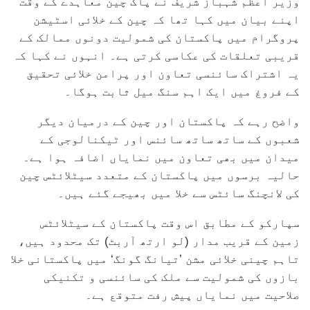
وزیر اعظم شہباز شریف نے پاک چین معاہدے کے وقت
اپنے بیان میں کہا تھا کہ چین کے خلائی اسٹیشن
پروگرام میں پاکستان کی شمولیت دونوں ممالک کے
قریبی تعلقات کی عکاسی کرتی ہے۔ انہوں نے کہا کہ
یہ اشتراک سائنسی تعاون اور پرامن خلائی تحقیق
کے فروغ میں ایک اہم سنگ میل ثابت ہوگا۔
واضح رہے کہ پاکستان اور چین کے درمیان دیگر
شعبوں کے ساتھ ساتھ سائنس اور ٹیکنالوجی کے
میدان میں بھی تعاون میں نمایاں اضافہ ہوا ہے۔
حالیہ برسوں میں پاکستان کے متعدد سیٹلائٹس چین
کی لانچنگ سائٹس سے خلا میں بھیجے گئے ہیں۔
سپارکو کے مطابق اس وقت پاکستان کے سیٹلائٹس
زمین کے قریب مدار (لو ارتھ آربٹ) تک محدود ہیں،
تاہم چینی خلائی مشن ’تیانگ گونگ‘ میں پاکستانی خلا
بازوں کی شمولیت سے ملک کی سائنسی و تکنیکی
صلاحیت میں نمایاں پیش رفت متوقع ہے۔