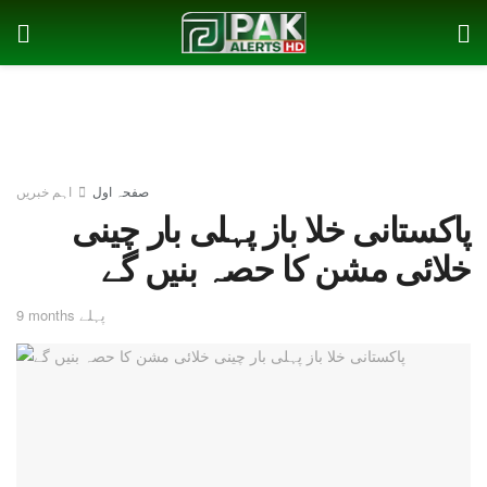
صفحہ اول
اہم خبریں
پاکستانی خلا باز پہلی بار چینی
خلائی مشن کا حصہ بنیں گے
9 months پہلے