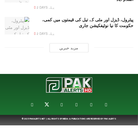
2 DAYS پہلے
پیٹرول، ڈیزل اور مٹی کے تیل کی قیمتوں میں کمی،
حکومت کا نیا نوٹیفکیشن جاری
2 DAYS پہلے
مزید خبریں
© 2025
PAKALERTS.NET
| ALL RIGHTS OF MEDIA & PUBLICATIONS ARE RESERVED BY
PAK ALERTS