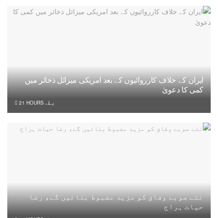
ایران کے خلاف کارروائیوں کے بعد امریکی میزائل ذخائر میں
کمی کا دعویٰ
21 HOURS پہلے
نئے صوبے وفاق کو مزید مضبوط بنائیں گے، رضا
حیات ہراج