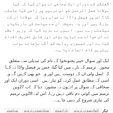
گفتگو کے دوران ایک صحافی نے سوال کیا کہ کیا
مولانا فضل الرحمٰن کو اس ترمیم پر راضی کیا جاسکے
گا؟ اس پر فیصل واڈا نے جواب دیا کہ مولانا ان کے
بزرگ ہیں اور وہ ہمیشہ ان سے سیاست کی باریکیاں
سیکھتے رہے ہیں۔ انہوں نے مزید کہا کہ وزیر اعظم
نے اس حوالے سے نہایت مؤثر اور قابلِ تعریف اقدام
کیا ہے اور جمہوری روایت کو آگے بڑھاتے ہوئے
بہترین کام انجام دیا ہے۔
ایک اور سوال خیبر پختونخوا کے نام کی تبدیلی سے متعلق
مجوزہ ترمیم کے بارے میں کیا گیا، جس پر فیصل واڈا نے کہا
کہ ایمل ولی ان کے دوست ہیں اور وہ جو بھی کہیں گے وہ
اسی کے مطابق عمل کرنے کو تیار ہیں۔ اسی دوران ایک اور
صحافی کے سوال پر انہوں نے مشورہ دیا کہ اب 27ویں
ترمیم میں کوئی دم باقی نہیں رہا، اس لیے 28ویں ترمیم
کی تیاری شروع کر دینی چاہیے۔
اٹھائیسویں ترمیم
پارلیمنٹ
ستائیسویں ترمیم
سیاست
ٹیگز: