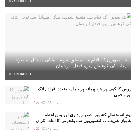
21 HOURS پہلے
نئے صوبوں کے قیام سے متعلق شوشے ملکی مسائل سے توجہ
ہٹانے کی کوشش ہیں، فضل الرحمان
21 HOURS پہلے
روس کا کیف پر بڑے پیمانے پر حملہ، متعدد افراد ہلاک
اور زخمی
22 HOURS پہلے
یومِ استحصالِ کشمیر: صدر زرداری اور وزیراعظم
شہباز شریف نے کشمیریوں سے یکجہتی کا اعادہ کر دیا
22 HOURS پہلے