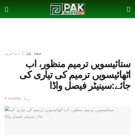
صفحہ اول
اہم خبریں
ستائیسویں ترمیم منظور، اب
اٹھائیسویں ترمیم کی تیاری کی
جائے:سینیٹر فیصل واڈا
9 months پہلے