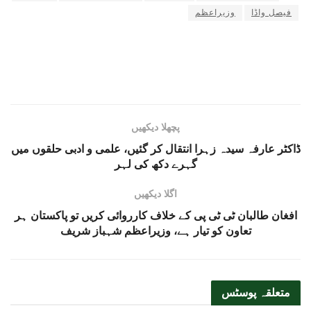
فیصل واڈا
وزیراعظم
پچھلا دیکھیں
ڈاکٹر عارفہ سیدہ زہرا انتقال کر گئیں، علمی و ادبی حلقوں میں
گہرے دکھ کی لہر
اگلا دیکھیں
افغان طالبان ٹی ٹی پی کے خلاف کارروائی کریں تو پاکستان ہر
تعاون کو تیار ہے، وزیراعظم شہباز شریف
متعلقہ
پوسٹس