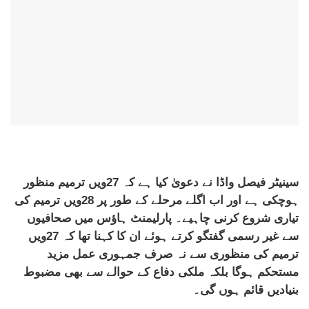
سینیٹر فیصل واڈا نے دعویٰ کیا ہے کہ 27ویں ترمیم منظور
ہوچکی ہے اور اب اگلے مرحلے کے طور پر 28ویں ترمیم کی
تیاری شروع کرنی چاہیے۔ پارلیمنٹ ہاؤس میں صحافیوں
سے غیر رسمی گفتگو کرتے ہوئے ان کا کہنا تھا کہ 27ویں
ترمیم کی منظوری سے نہ صرف جمہوری عمل مزید
مستحکم ہوگا بلکہ ملکی دفاع کے حوالے سے بھی مضبوط
بنیادیں قائم ہوں گی۔