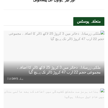
متعلقہ
پوسٹس
ملکی زرمبادلہ ذخائر میں 3 کروڑ 25 لاکھ ڈالر کا اضافہ،
مجموعی حجم 22 ارب 47 کروڑ ڈالر تک پہنچ گیا
2 DAYS پہلے