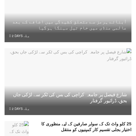
آبنائے ہرمز سے متعلق کشیدگی میں اضافے کے بعد
عالمی منڈی میں خام تیل مہنگا ہوگیا
2 DAYS پہلے
شارع فیصل پر جامعہ کراچی کی بس کی ٹکر سے لڑکی جاں
بحق، ڈرائیور گرفتار
2 DAYS پہلے
25 کلو واٹ تک کے سولر صارفین کے لیے منظوری کا
اختیار بجلی تقسیم کار کمپنیوں کو منتقل