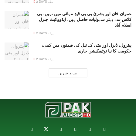
2 DAYS پہلے
عمران خان اور بشریٰ بی بی قیدِ تنہائی میں نہیں، بی
کلاس سے بہتر سہولیات حاصل ہیں، ایڈووکیٹ جنرل
اسلام آباد
2 DAYS پہلے
پیٹرول، ڈیزل اور مٹی کے تیل کی قیمتوں میں کمی،
حکومت کا نیا نوٹیفکیشن جاری
2 DAYS پہلے
مزید خبریں