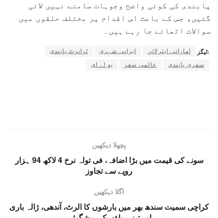
پابندی کی کوئی واضح وجوہات سامنے نہیں لائی
گئیں، جس کے باعث اس اقدام پر مختلف حلقوں میں
سوالات اٹھائے جا رہے ہیں۔
اماراتی ایئرلائن
ایرانی شہری
ٹرانزٹ پابندی
ٹیگز:
سفری پابندی
عالمی سفر
یو اے ای
پچھلا دیکھیں
سونے کی قیمت میں بڑا اضافہ، فی تولہ نرخ 4 لاکھ 94 ہزار
روپے سے تجاوز
اگلا دیکھیں
کراچی سمیت سندھ بھر میں بارشوں کا الرٹ، آندھی، ژالہ باری
اور تیز ہواؤں کی پیشگوئی