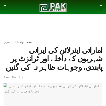
صفحہ اول
اہم خبریں
اماراتی ایئرلائن کی ایرانی
شہریوں کے داخلے اور ٹرانزٹ پر
پابندی، وجوہات ظاہر نہ کی گئیں
4 months پہلے