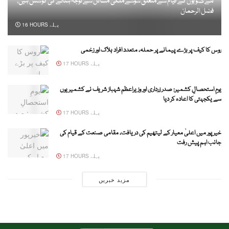
نئے صوبوں کے قیام سے متعلق شوشے ملکی مسائل سے توجہ ہٹانے کی کوشش ہیں،
فضل الرحمان
16 HOURS پہلے
روس کا کیف پر بڑے پیمانے پر حملہ، متعدد افراد ہلاک اور زخمی
17 HOURS پہلے
یومِ استحصالِ کشمیر: صدر زرداری اور وزیراعظم شہباز شریف نے کشمیریوں
سے یکجہتی کا اعادہ کر دیا
17 HOURS پہلے
خیرپور میں اعلیٰ معیار کے لیتھیم کی دریافت، مقامی صنعت کے قیام کی
جانب اہم پیش رفت
17 HOURS پہلے
مزید خبریں