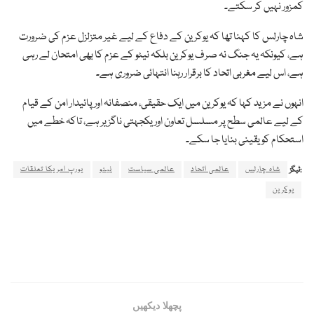
کمزور نہیں کر سکتے۔
شاہ چارلس کا کہنا تھا کہ یوکرین کے دفاع کے لیے غیر متزلزل عزم کی ضرورت
ہے، کیونکہ یہ جنگ نہ صرف یوکرین بلکہ نیٹو کے عزم کا بھی امتحان لے رہی
ہے، اس لیے مغربی اتحاد کا برقرار رہنا انتہائی ضروری ہے۔
انہوں نے مزید کہا کہ یوکرین میں ایک حقیقی، منصفانہ اور پائیدار امن کے قیام
کے لیے عالمی سطح پر مسلسل تعاون اور یکجہتی ناگزیر ہے، تاکہ خطے میں
استحکام کو یقینی بنایا جا سکے۔
شاہ چارلس
عالمی اتحاد
عالمی سیاست
نیٹو
یورپ امریکا تعلقات
ٹیگز:
یوکرین
پچھلا دیکھیں