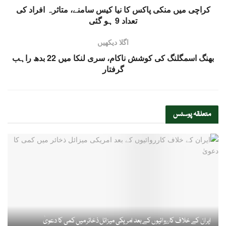
کراچی میں منکی پاکس کا نیا کیس سامنے، متاثرہ افراد کی
تعداد 9 ہو گئی
اگلا دیکھیں
بھنگ اسمگلنگ کی کوشش ناکام، سری لنکا میں 22 بدھ راہب
گرفتار
متعلقہ
پوسٹس
ایران کے خلاف کارروائیوں کے بعد امریکی میزائل ذخائر میں کمی کا دعویٰ