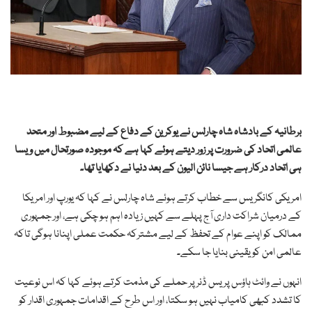
برطانیہ کے بادشاہ شاہ چارلس نے یوکرین کے دفاع کے لیے مضبوط اور متحد
عالمی اتحاد کی ضرورت پر زور دیتے ہوئے کہا ہے کہ موجودہ صورتحال میں ویسا
ہی اتحاد درکار ہے جیسا نائن الیون کے بعد دنیا نے دکھایا تھا۔
امریکی کانگریس سے خطاب کرتے ہوئے شاہ چارلس نے کہا کہ یورپ اور امریکا
کے درمیان شراکت داری آج پہلے سے کہیں زیادہ اہم ہو چکی ہے، اور جمہوری
ممالک کو اپنے عوام کے تحفظ کے لیے مشترکہ حکمت عملی اپنانا ہوگی تاکہ
عالمی امن کو یقینی بنایا جا سکے۔
انہوں نے وائٹ ہاؤس پریس ڈنر پر حملے کی مذمت کرتے ہوئے کہا کہ اس نوعیت
کا تشدد کبھی کامیاب نہیں ہو سکتا، اور اس طرح کے اقدامات جمہوری اقدار کو