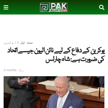
صفحہ اول
اہم خبریں
یوکرین کے دفاع کے لیے نائن الیون جیسے اتحاد
کی ضرورت ہے: شاہ چارلس
3 months پہلے