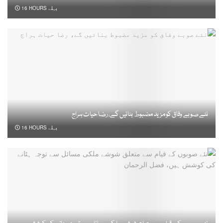
16 HOURS پہلے
نئے صوبے وفاق کو مزید مضبوط بنائیں گے، رضا حیات ہراج
16 HOURS پہلے