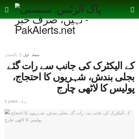
صفحہ اول
پاکستان
کے الیکٹرک کی جانب سے رات گئے
بجلی بندش، شہریوں کا احتجاج،
پولیس کا لاٹھی چارج
2 years پہلے