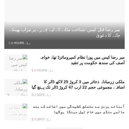
میر رضا قتل کیس: شناخت مٹانے کے لیے چہرے پر تیزاب پھینکے
جانے کا دعویٰ
2 HOURS پہلے
میر رضا کیس میں پورا نظام کمپرومائزڈ تھا، خواجہ
آصف کی سندھ حکومت پر تنقید
2 HOURS پہلے
ملکی زرمبادلہ ذخائر میں 3 کروڑ 25 لاکھ ڈالر کا
اضافہ، مجموعی حجم 22 ارب 47 کروڑ ڈالر تک پہنچ گیا
3 DAYS پہلے
آبنائے ہرمز سے متعلق کشیدگی میں اضافے کے بعد
عالمی منڈی میں خام تیل مہنگا ہوگیا
3 DAYS پہلے