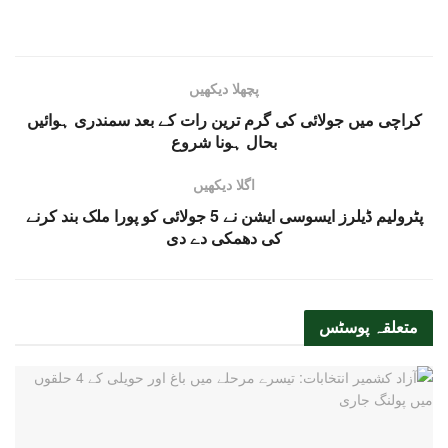
پچھلا دیکھیں
کراچی میں جولائی کی گرم ترین رات کے بعد سمندری ہوائیں
بحال ہونا شروع
اگلا دیکھیں
پٹرولیم ڈیلرز ایسوسی ایشن نے 5 جولائی کو پورا ملک بند کرنے
کی دھمکی دے دی
متعلقہ
پوسٹس