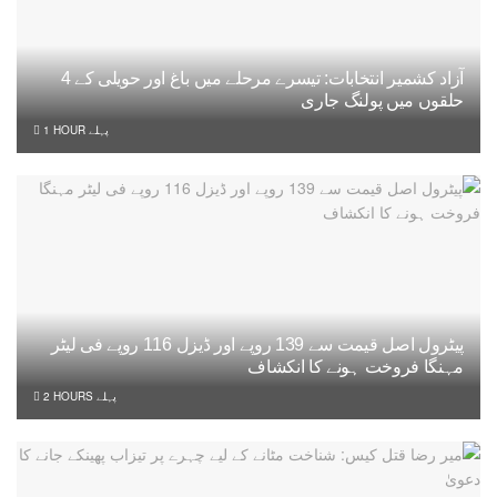
آزاد کشمیر انتخابات: تیسرے مرحلے میں باغ اور حویلی کے 4
حلقوں میں پولنگ جاری
1 HOUR پہلے
پیٹرول اصل قیمت سے 139 روپے اور ڈیزل 116 روپے فی لیٹر
مہنگا فروخت ہونے کا انکشاف
2 HOURS پہلے