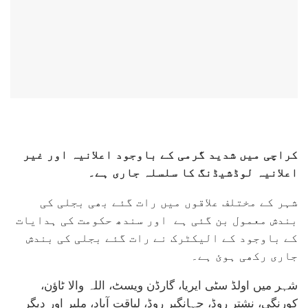
کراچی میں شدید گرمی کے باوجود اعلانیہ اور غیر
اعلانیہ لوڈشیڈنگ کا سلسلہ جاری ہے۔
شہر کے مختلف علاقوں میں رات گئے بھی بجلی کی
بندش معمول بن گئی ہے اور سندھ حکومت کی ہدایات
کے باوجود کے الیکٹرک نے رات گئے بجلی کی بندش
جاری رکھی ہوئ ہے۔
شہر میں اولڈ سٹی ایریا، گارڈن ویسٹ، اللہ والا ٹاؤن،
کورنگی، نشتر روڈ، جہانگیر روڈ، لیاقت آباد، ملیر اور دیگر