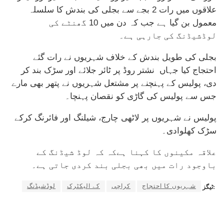
علاقوں میں رات 2 بجے سے بجلی کی بندش کا سلسلہ
معمول بن گیا ہے جب کہ دن میں 10 گھنٹے کی
لوڈشیڈنگ کی جارہی ہے۔
بجلی کی طویل بندش کے خلاف شہریوں نے رات گئے
احتجاج کیا جہاں نشتر روڈ پر ٹائر جلائے اور سڑک بند کر
دی، پولیس کے پہنچنے پر مشتعل شہریوں نے پتھر بھی مارے
جس سے پولیس کی گاڑی کو نقصان پہنچا۔
پولیس نے شہریوں پر لاٹھی چارج، شیلنگ اور فائرنگ کرکے
سڑک کھلوادی۔
علاقہ مکینوں کا کہنا ہےکہ کہ لوڈ شیڈنگ کے
باوجود رات میں بھی بجلی بند کردی جاتی ہے۔
شہریوں کا احتجاج
کراچی
کے الیکٹرک
لوڈشیڈنگ
ٹیگز: