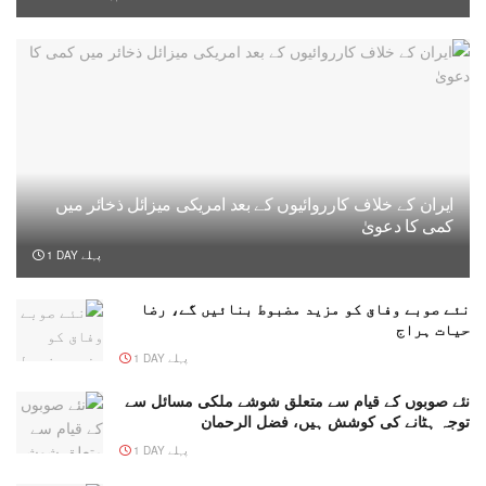
ایران کے خلاف کارروائیوں کے بعد امریکی میزائل ذخائر میں
کمی کا دعویٰ
1 DAY پہلے
نئے صوبے وفاق کو مزید مضبوط بنائیں گے، رضا
حیات ہراج
1 DAY پہلے
نئے صوبوں کے قیام سے متعلق شوشے ملکی مسائل سے
توجہ ہٹانے کی کوشش ہیں، فضل الرحمان
1 DAY پہلے