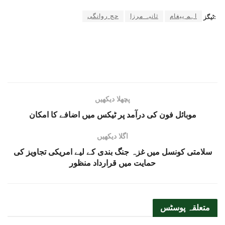
اہم پیغام
ثانیہ مرزا
حج روانگی
ٹیگز:
پچھلا دیکھیں
موبائل فون کی درآمد پر ٹیکس میں اضافے کا امکان
اگلا دیکھیں
سلامتی کونسل میں غزہ جنگ بندی کے لیے امریکی تجاویز کی
حمایت میں قرارداد منظور
متعلقہ
پوسٹس