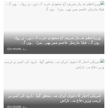
وزیراعظم شہباز شریف آج سعودی عرب کے دورے پر روانہ
ہوں گے، فیلڈ مارشل عاصم منیر بھی ہمراہ ہوں گے
9 HOURS پہلے
امریکی اخبار کا دعویٰ، ایران سے متعلق گولہ بارود کی کمی پر
ٹرمپ وزیرِ دفاع سے ناراض
9 HOURS پہلے