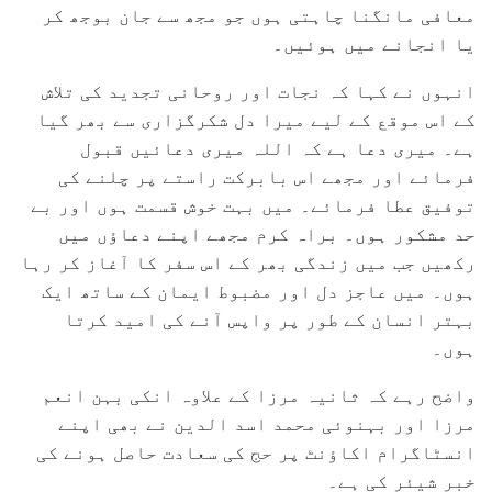
معافی مانگنا چاہتی ہوں جو مجھ سے جان بوجھ کر
یا انجانے میں ہوئیں۔
انہوں نے کہا کہ نجات اور روحانی تجدید کی تلاش
کے اس موقع کے لیے میرا دل شکرگزاری سے بھر گیا
ہے۔ میری دعا ہے کہ اللہ میری دعائیں قبول
فرمائے اور مجھے اس بابرکت راستے پر چلنے کی
توفیق عطا فرمائے۔ میں بہت خوش قسمت ہوں اور بے
حد مشکور ہوں۔ براہ کرم مجھے اپنے دعاؤں میں
رکھیں جب میں زندگی بھر کے اس سفر کا آغاز کر رہا
ہوں۔ میں عاجز دل اور مضبوط ایمان کے ساتھ ایک
بہتر انسان کے طور پر واپس آنے کی امید کرتا
ہوں۔
واضح رہے کہ ثانیہ مرزا کے علاوہ انکی بہن انعم
مرزا اور بہنوئی محمد اسد الدین نے بھی اپنے
انسٹاگرام اکاؤنٹ پر حج کی سعادت حاصل ہونے کی
خبر شیئر کی ہے۔