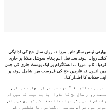
بھارتی ٹینس سٹار ثانیہ مرزا نے رواں سال حج کی ادائیگی
کیلئے روانہ ہونے سے قبل اہم پیغام سوشل میڈیا پر جاری
کردیا۔ ثانیہ مرزا نے انسٹاگرام پر ایک پوسٹ جاری کی جس
میں انہوں نے عازمینِ حج کی فہرست میں شامل ہونے پر
اپنے جذبات کا اظہار کیا۔
انہوں نے لکھا کہ”میرے دوستو اور چاہنے والو،
مجھے رواں سال حج کا بلاوا آیا ہے جیسا کہ میں اس
وقت اس تبدیل کر دینے والے سفر کی تیاری میں لگی
ہوئی ہوں تو آپ سب سے ان گناہوں یا غلطیوں کی