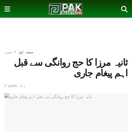
صفحہ اول
شوبز
ثانیہ مرزا کا حج روانگی سے قبل
اہم پیغام جاری
2 years پہلے