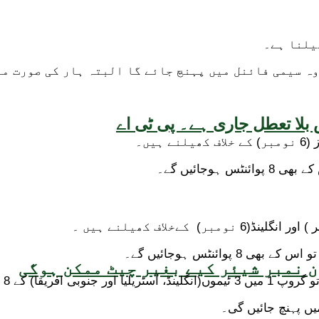
وہ سیمی فائنل میں پہنچ جائے گا البتہ ہار کی صورت م
بلا تعطل جاری ہے۔ پی ٹی اے
وجائیں گے۔
وائنٹس ہوجائیں گے۔
 نمبر شیئر کیے بغیر چیٹ ممکن ہوگی