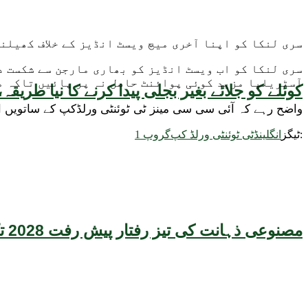
سری لنکا کو اپنا آخری میچ ویسٹ انڈیز کے خلاف کھیلن
سری لنکا کو اب ویسٹ انڈیز کو بھاری مارجن سے شکست د
آسٹریلیا مزید کوئی پوائنٹ حاصل نہ پر پائیں تاکہ مع
کوئلے کو جلائے بغیر بجلی پیدا کرنے کا نیا طر
واضح رہے کہ آئی سی سی مینز ٹی ٹوئنٹی ورلڈکپ کے ساتویں ایڈیشن کا سپر 12 مرحلہ متحدہ عرب
ٹیگز:
انگلینڈ
ٹی ٹوئنٹی ورلڈ کپ
گروپ 1
مصنوعی ذہانت کی تیز رفتار پیش رفت 2028 تک عالمی معیشت کیلئے سنگین خطرہ بن سکتی ہے، نئی تحقیق کا انتباہ