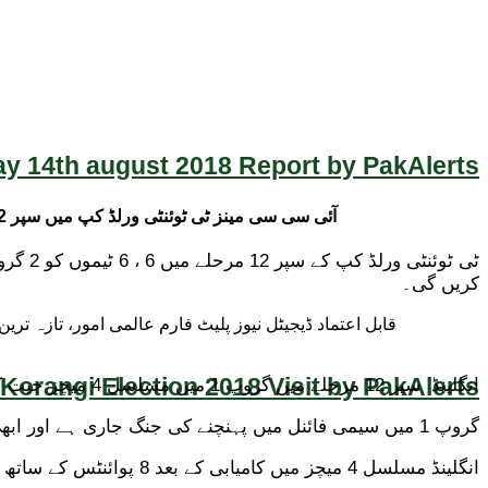
y 14th august 2018 Report by PakAlerts
آئی سی سی مینز ٹی ٹوئنٹی ورلڈ کپ میں سپر 12 مرحلے کے گروپ 1 کے میچ میں انگلینڈ نےسری لنکا کو 26 رنز سے شکست دیکر ایونٹ میں مسلسل چوتھے میچ میں کامیابی حاصل کی۔
کریں گی۔
Korangi Election 2018 Visit by PakAlerts
انگلینڈ سپر 12 مرحلے میں گروپ 1 میں مسلسل 4 میچز جیت کر پوائنٹس ٹیبل پر پہلے نمبر پر موجود ہے لیکن پھر بھی وہ سیمی فائنل میں نہیں پہنچا۔
گروپ 1 میں سیمی فائنل میں پہنچنے کی جنگ جاری ہے اور ابھی تک کوئی بھی ٹیم سیمی فائنل میں جگہ نہیں بنا سکی۔
انگلینڈ مسلسل 4 میچز میں کامیابی کے بعد 8 پوائنٹس کے ساتھ پہلے، جنوبی افریقا اور آسٹریلیا 3 میں سے 2 میچ جیت کر 4 پوائنٹس کے ساتھ دوسرے اور تیسرے نمبر پر موجود ہیں۔