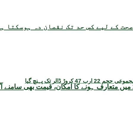
حت کے لیے کس حد تک نقصان دہ ہوسکتا ہ