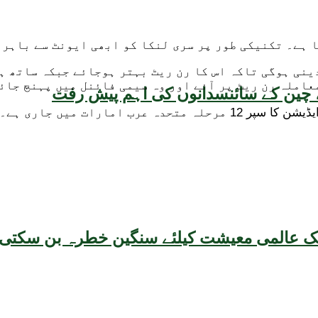
ا ہے۔ تکنیکی طور پر سری لنکا کو ابھی ایونٹ سے باہر 
ینی ہوگی تاکہ اس کا رن ریٹ بہتر ہوجائے جبکہ ساتھ ہ
املہ رن ریٹ پر آئے اور وہ سیمی فائنل میں پہنچ جائے
یقہ، چین کے سائنسدانوں کی اہم پیش رفت
 امارات میں جاری ہے۔