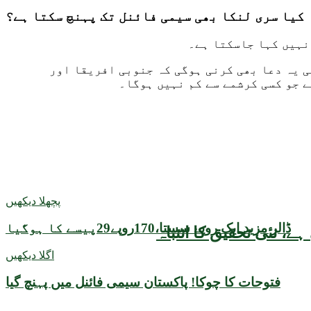
کیا سری لنکا بھی سیمی فائنل تک پہنچ سکتا ہے؟
نہیں کہا جاسکتا ہے۔
ی یہ دعا بھی کرنی ہوگی کہ جنوبی افریقا اور
 جو کسی کرشمے سے کم نہیں ہوگا۔
پچھلا دیکھیں
ڈالر مزید ایک روپے سستا،170روپے29پیسے کا ہوگیا
اگلا دیکھیں
فتوحات کا چوکا! پاکستان سیمی فائنل میں پہنچ گیا