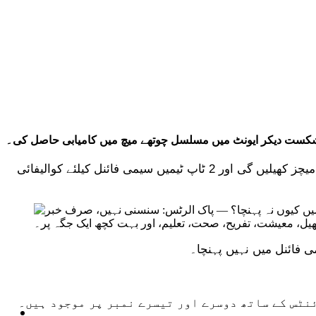
ٹی ٹوئنٹی ورلڈ کپ کے سپر 12 مرحلے میں 6 ، 6 ٹیموں کو 2 گروپوں میں تقسیم کیا گیا ہے جبکہ ہر گروپ میں شامل ٹیمیں پانچ میچز کھیلیں گی اور 2 ٹاپ ٹیمیں سیمی فائنل کیلئے کوالیفائی
ٹیکنالوجی