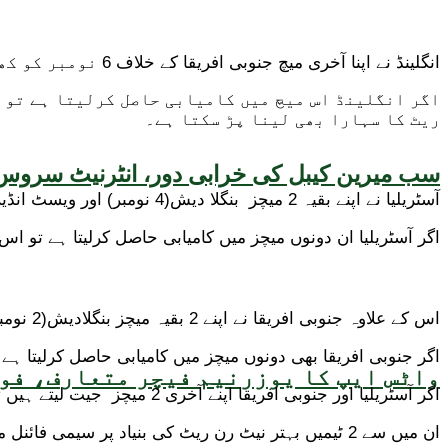
انگلینڈ نے اپنا آخری میچ جنوبی افریقا کے خلاف 6 نومبر کو کھیلنا ہے۔
اگر انگلینڈ اس میچ میں کامیابی حاصل کرلیتا ہے تو 
ریٹ کا سہارا بھی لینا پڑ سکتا ہے۔
سب میرین کیبل کی خرابی دور، انٹرنیٹ سروس 
آسٹریلیا نے اپنے بقیہ 2 میچز بنگلا دیش(4 نومبر) اور ویسٹ انڈیز (6 نومبر) کے خلاف کھیلنے ہیں۔
اگر آسٹریلیا ان دونوں میچز میں کامیابی حاصل کرلیتا ہے تو اس کے بھی 8 پوائنٹس ہ
اس کے علاوہ جنوبی افریقا نے اپنے 2 بقیہ میچز بنگلادیش(2 نومبر ) اور انگلینڈ(6 نومبر) کےخلاف کھیلنے ہیں ۔
اگر جنوبی افریقا بھی دونوں میچز میں کامیابی حاصل کرلیتا ہے تو اس کے بھی 8 پ
واٹس ایپ کا یوزرنیم فیچر متعارف، فون
اگر آسٹریلیا اور جنوبی افریقا اپنے آخری 2 میچز جیت لیتے ہیں تو گروپ 1 میں 3 ٹیموں(انگلینڈ، آسٹریلیا اور جنوبی افریقا) کے 8 ،8 پوائنٹس ہوجائیں گے ۔
ان میں سے 2 ٹیمیں بہتر نیٹ رن ریٹ کی بنیاد پر سیمی فائنل میں پہنچ جائیں گی۔