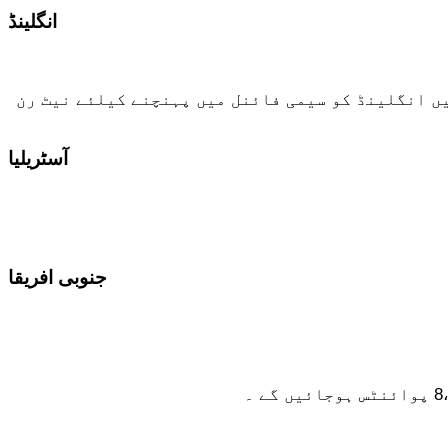
انگلینڈ
یں انگلینڈ کو سیمی فائنل میں پہنچنے کیلئے نیٹ رن
آسٹریلیا
جنوبی افریقا