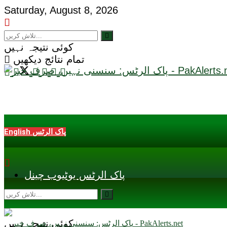
Saturday, August 8, 2026
کوئی نتیجہ نہیں
تمام نتائج دیکھیں
English پاک الرٹس
پاک الرٹس یوٹیوب چینل
کوئی نتیجہ نہیں