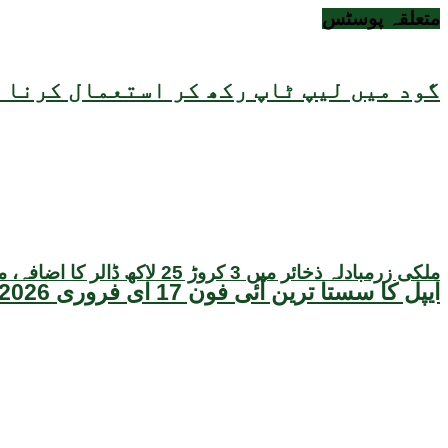
متعلقہ
پوسٹس
گود میں لیپ ٹاپ رکھ کر استعمال کرنا ص
ملکی زرمبادلہ ذخائر میں 3 کروڑ 25 لاکھ ڈالر کا اضافہ، مجموعی حجم 22 ارب 47 کروڑ ڈالر تک پہنچ گیا
ایپل کا سستا ترین آئی فون 17 ای فروری 2026 میں متعارف ہونے کا امکان، قیمت بھی سامنے آگئی