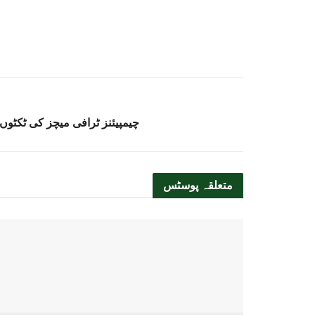
چیمپیئنز ٹرافی میچز کی ٹکٹو
متعلقہ
پوسٹس