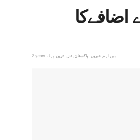
 اضافےکا
میں
اہم خبریں
,
پاکستان
,
تازہ ترین
2 years پہلے