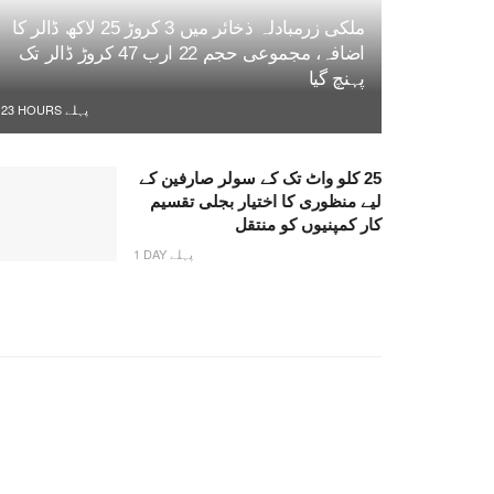
ملکی زرمبادلہ ذخائر میں 3 کروڑ 25 لاکھ ڈالر کا
اضافہ، مجموعی حجم 22 ارب 47 کروڑ ڈالر تک
پہنچ گیا
23 HOURS پہلے
25 کلو واٹ تک کے سولر صارفین کے
لیے منظوری کا اختیار بجلی تقسیم
کار کمپنیوں کو منتقل
1 DAY پہلے