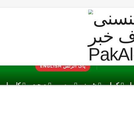
ENGLISH پاک الرٹس
یا
کھیل
شوبز
موسم
صحت
کاروبار