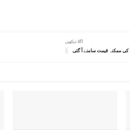
اگلا دیکھیں
ں کی ممکنہ قیمت سامنے آ گئی