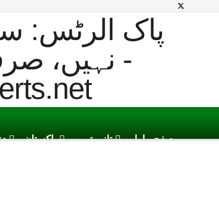
صفحہ اول
تازہ ترین
پاکستان
دن