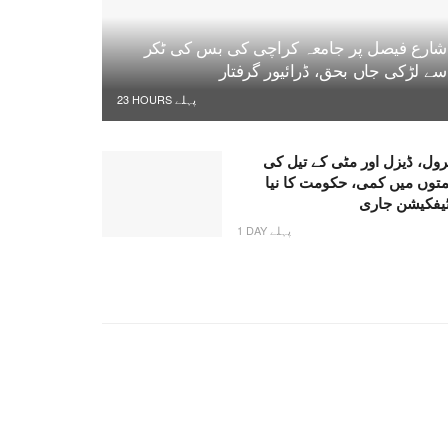
شارع فیصل پر جامعہ کراچی کی بس کی ٹکر
سے لڑکی جاں بحق، ڈرائیور گرفتار
23 HOURS پہلے
رول، ڈیزل اور مٹی کے تیل کی
متوں میں کمی، حکومت کا نیا
ٹیفکیشن جاری
1 DAY پہلے