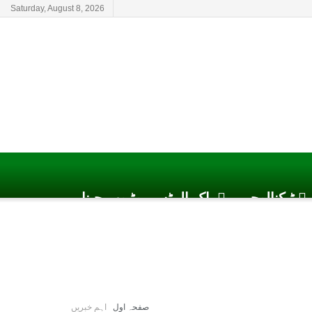
Saturday, August 8, 2026
ٹیکنالوجی
پاک الرٹس یوٹیوب چینل
صفحہ اول
اہم خبریں