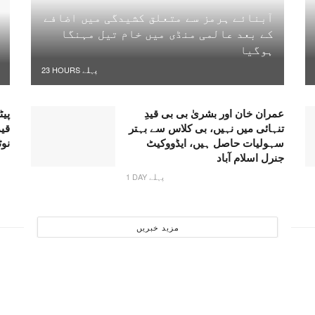
آبنائے ہرمز سے متعلق کشیدگی میں اضافے
کے بعد عالمی منڈی میں خام تیل مہنگا
ہوگیا
23 HOURS پہلے
عمران خان اور بشریٰ بی بی قیدِ
پیٹ
تنہائی میں نہیں، بی کلاس سے بہتر
قی
سہولیات حاصل ہیں، ایڈووکیٹ
نو
جنرل اسلام آباد
1 DAY پہلے
مزید خبریں