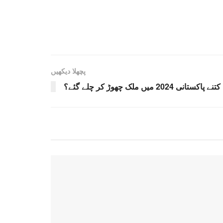
پچھلا دیکھیں
کتنے پاکستانی 2024 میں ملک چھوڑ کر چلے گئے؟