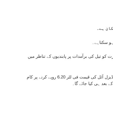
ت کو تیل کی برآمدات پر پابندیوں کے تناظر میں
یہ قیمت اگست 2024ء کے بعد سب سے زیادہ ہے، دوسری جانب مٹی کے تیل کی قیمت فی لٹر 4.98 روپے اور لائٹ ڈیزل آئل کی قیمت فی لٹر 6.20 روپے کرنے پر کام
 بعد ہی کیا جائے گا۔