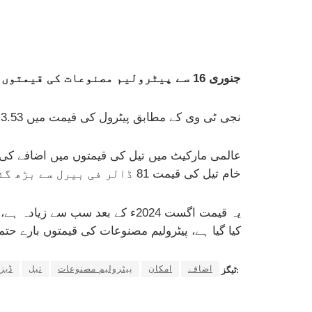
جنوری 16 سے پیٹرولیم مصنوعات کی قیمتوں میں ساڑھے تین روپے سے ساڑھے چھ روپے تک اضافے کا امکان ہے۔
نجی ٹی وی کے مطابق پیٹرول کی قیمت میں 3.53 روپے فی لٹر جبکہ ڈیزل کی قیمت میں 3.66 روپے فی لٹر اضافہ ہو سکتاہے۔
عالمی مارکیٹ میں تیل کی قیمتوں میں اضافے کی بد
خام تیل کی قیمت 81 ڈالر فی بیرل سے بڑھ گئی ہے۔
کیا گیا ہے، پیٹرولیم مصنوعات کی قیمتوں بارے ح
اضافے
امکان
پیٹرولیم مصنوعات
تیل
ڈیز
ٹیگز: