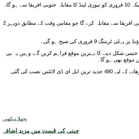
پاکستان اور نیوزی لینڈ کے درمیان سیریز کا آغاز 8 فروری کو قذافی اسٹیڈیم میں ہو گا، پہلی گیند دوپہر 2 بجے کرائی جائے گی جبکہ 10 فروری کو نیوزی لینڈ کا مقابلہ جنوبی افریقا سے ہو گا،
ان 2 میچوں کے بعد ایکشن کراچی منتقل ہو جائے گا جہاں پاکستان 12 فروری کو نیشنل بینک اسٹیڈیم میں ڈے نائٹ میچ میں جنوبی افریقا سے مقابلہ کرے گا جو مقامی وقت کے مطابق دوپہر 2
 میں ہونے والے 4 میچ تینوں فریقوں کو آئی سی سی چیمپئنز ٹرافی 2025ء کی تیاریوں کو حتمی شکل دینے کا بہترین موقع فراہم کریں گے، وہیں یہ پی
ین موقع بھی ہو گا۔
قذافی اسٹیڈیم میں تماشائیوں کی گنجائش بڑھا دی گئی ہے، پورے اسٹیڈیم میں نئی کرسیاں لگائی گئی ہیں، نشریاتی معیار کو بڑھانے کے لیے 480 جدید ترین ایل ای ڈی لائٹس نصب کی گئی
پچھلا دیکھیں
چینی کی قیمت میں مزید اضافہ