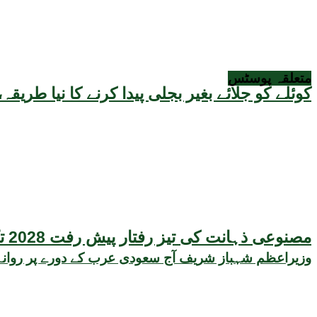
متعلقہ
پوسٹس
کوئلے کو جلائے بغیر بجلی پیدا کرنے کا نیا طر
مصنوعی ذہانت کی تیز رفتار پیش رفت 2028 تک عالمی معیشت کیلئے سنگین خطرہ بن سکتی ہے، نئی تحقیق کا انتباہ
وزیراعظم شہباز شریف آج سعودی عرب کے دورے پر روانہ