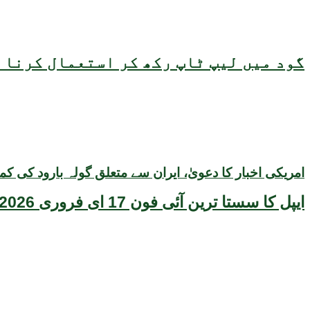
گود میں لیپ ٹاپ رکھ کر استعمال کرنا ص
امریکی اخبار کا دعویٰ، ایران سے متعلق گولہ بارود کی کم
ایپل کا سستا ترین آئی فون 17 ای فروری 2026 میں متعارف ہونے کا امکان، قیمت بھی سامنے آگئی