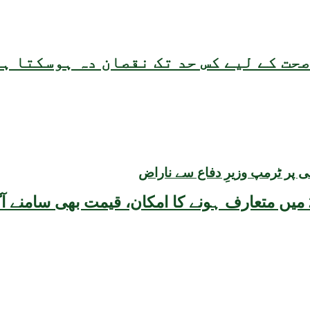
حت کے لیے کس حد تک نقصان دہ ہوسکتا ہ
ی پر ٹرمپ وزیرِ دفاع سے ناراض