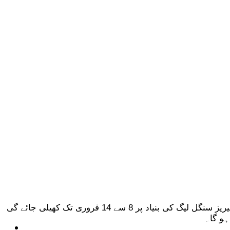
پاکستان کرکٹ بورڈ نے پاکستان، نیوزی لینڈ اور جنوبی افریقہ کے درمیان سہ ملکی ون ڈے سیریز کے شیڈول کا اعلان کر دیا، یہ سیریز سنگل لیگ کی بنیاد پر 8 سے 14 فروری تک کھیلی جائے گی
ٹیکنالوجی