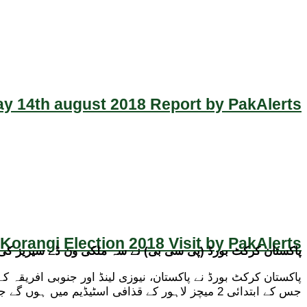
y 14th august 2018 Report by PakAlerts
Korangi Election 2018 Visit by PakAlerts
پاکستان کرکٹ بورڈ (پی سی بی) نے سہ ملکی ون ڈے سیریز کی
جس کے ابتدائی 2 میچز لاہور کے قذافی اسٹیڈیم میں ہوں گے جبکہ آخری لیگ میچ اور فائنل کراچی کے نیشنل بینک اسٹیڈیم میں ہو گا۔