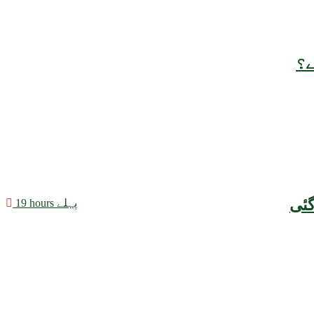
ے؟
19 hours پہلے