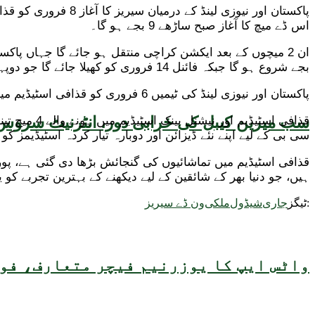
اس ڈے میچ کا آغاز صبح ساڑھے 9 بجے ہو گا۔
بجے شروع ہو گا جبکہ فائنل 14 فروری کو کھیلا جائے گا جو دوپہر 2 بجے شروع ہو گا۔
پاکستان اور نیوزی لینڈ کی ٹیمیں 6 فروری کو قذافی اسٹیڈیم میں لائٹس میں ٹریننگ کریں گی جبکہ جنوبی افریقا کی تاریخی گراؤنڈ پر پہلی ٹریننگ 9 فروری کی صبح ہو گی۔
سب میرین کیبل کی خرابی دور، انٹرنیٹ سروس 
سی بی کے لیے اپنے نئے ڈیزائن اور دوبارہ تیار کردہ اسٹیڈیمز ک
ہیں، جو دنیا بھر کے شائقین کے لیے دیکھنے کے بہترین تجربے کو ی
ٹیگز:
جاری
شیڈول
ملکی
ون ڈے سیریز
واٹس ایپ کا یوزرنیم فیچر متعارف، فون