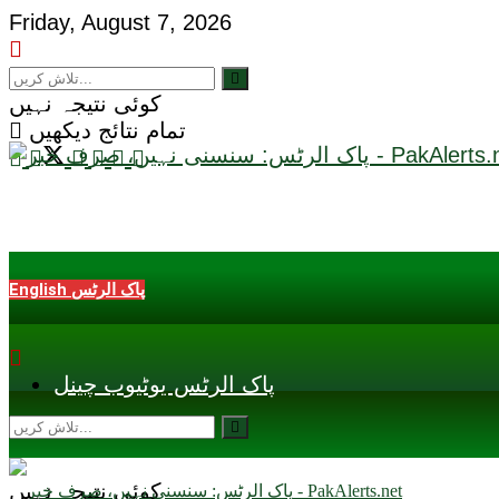
Friday, August 7, 2026
کوئی نتیجہ نہیں
تمام نتائج دیکھیں
English پاک الرٹس
پاک الرٹس یوٹیوب چینل
کوئی نتیجہ نہیں