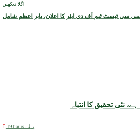
اگلا دیکھیں
سی سی ٹیسٹ ٹیم آف دی ایئر کا اعلان، بابر اعظم شامل
19 hours پہلے