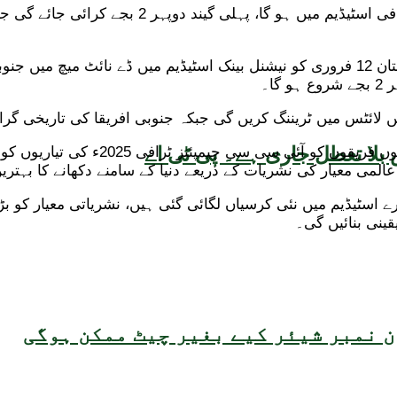
بلا تعطل جاری ہے۔ پی ٹی اے
قذافی اسٹیڈیم اور نیشنل بینک اسٹیڈیم
و عالمی معیار کی نشریات کے ذریعے دنیا کے سامنے دکھانے کا بہتر
قینی بنائیں گی۔
 نمبر شیئر کیے بغیر چیٹ ممکن ہوگی