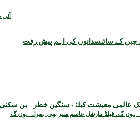
آئی 
یقہ، چین کے سائنسدانوں کی اہم پیش رفت
 ہوں گے، فیلڈ مارشل عاصم منیر بھی ہمراہ ہوں گے