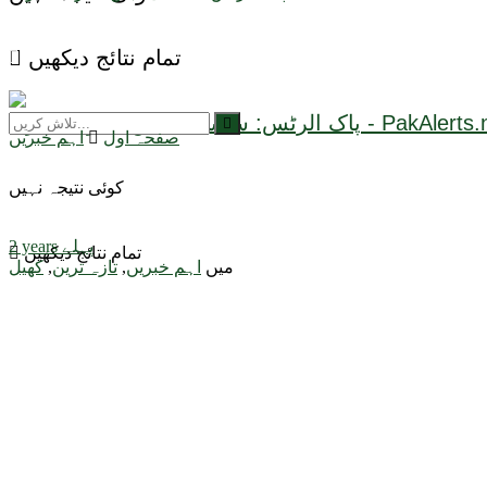
تمام نتائج دیکھیں
صفحہ اول
اہم خبریں
کوئی نتیجہ نہیں
2 years پہلے
تمام نتائج دیکھیں
میں
اہم خبریں
,
تازہ ترین
,
کھیل