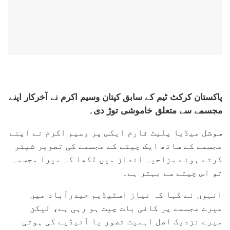
پاکستان کرکٹ ٹیم کے سابق کپتان وسیم اکرم نے آخرکار اپنے
مجسمے سے متعلق خاموشی توڑ دی۔
سوشل میڈیا پلیٹ فارم ایکس پر وسیم اکرم نے اپنے
مجسمے کے ساتھ ایک چیتے کے مجسمے کی تصویر شیئر
کرتے ہوئے مزاحیہ انداز میں لکھا کہ میرا مجسمہ
تو اس چیتے سے بہتر ہے۔
انہوں نے کہا کہ نیاز اسٹیڈیم حیدرآباد میں
میرے مجسمے پر کافی بات چیت ہو رہی ہے، لیکن
میرے نزدیک اصل اہمیت تصور یا آئیڈیے کی ہوتی