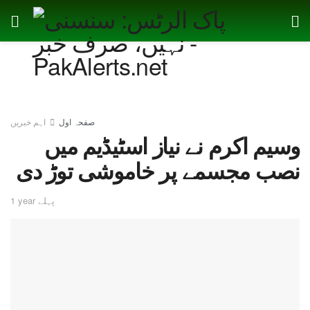
صفحہ اول
اہم خبریں
وسیم اکرم نے نیاز اسٹیڈیم میں
نصب مجسمے پر خاموشی توڑ دی
1 year پہلے