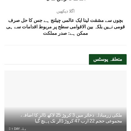
اگلا دیکھیں
بچوں سے مشقت لینا ایک عالمی چیلنج ہے جس کا حل صرف
قومی نہیں بلکہ بین الاقوامی سطح پر مربوط اقدامات سے ہی
ممکن ہے: صدر مملکت
متعلقہ
پوسٹس
ملکی زرمبادلہ ذخائر میں 3 کروڑ 25 لاکھ ڈالر کا اضافہ،
مجموعی حجم 22 ارب 47 کروڑ ڈالر تک پہنچ گیا
1 DAY پہلے