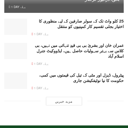
1 DAY پہلے
25 کلو واٹ تک کے سولر صارفین کے لیے منظوری کا
اختیار بجلی تقسیم کار کمپنیوں کو منتقل
1 DAY پہلے
عمران خان اور بشریٰ بی بی قیدِ تنہائی میں نہیں، بی
کلاس سے بہتر سہولیات حاصل ہیں، ایڈووکیٹ جنرل
اسلام آباد
1 DAY پہلے
پیٹرول، ڈیزل اور مٹی کے تیل کی قیمتوں میں کمی،
حکومت کا نیا نوٹیفکیشن جاری
1 DAY پہلے
مزید خبریں