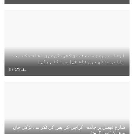
آبنائے ہرمز سے متعلق کشیدگی میں اضافے کے بعد
عالمی منڈی میں خام تیل مہنگا ہوگیا
1 DAY پہلے
شارع فیصل پر جامعہ کراچی کی بس کی ٹکر سے لڑکی جاں
بحق، ڈرائیور گرفتار