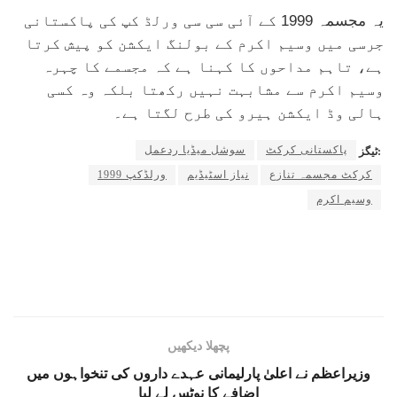
یہ مجسمہ 1999 کے آئی سی سی ورلڈ کپ کی پاکستانی
جرسی میں وسیم اکرم کے بولنگ ایکشن کو پیش کرتا
ہے، تاہم مداحوں کا کہنا ہے کہ مجسمے کا چہرہ
وسیم اکرم سے مشابہت نہیں رکھتا بلکہ وہ کسی
ہالی وڈ ایکشن ہیرو کی طرح لگتا ہے۔
پاکستانی کرکٹ
سوشل میڈیا ردعمل
ٹیگز:
کرکٹ مجسمہ تنازع
نیاز اسٹیڈیم
ورلڈکپ 1999
وسیم اکرم
پچھلا دیکھیں
وزیراعظم نے اعلیٰ پارلیمانی عہدے داروں کی تنخواہوں میں
اضافے کا نوٹس لے لیا