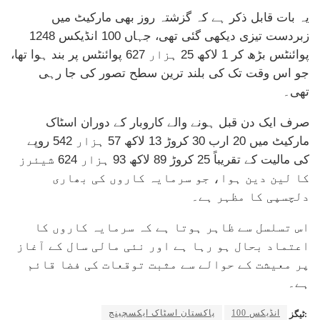
یہ بات قابل ذکر ہے کہ گزشتہ روز بھی مارکیٹ میں
زبردست تیزی دیکھی گئی تھی، جہاں 100 انڈیکس 1248
پوائنٹس بڑھ کر 1 لاکھ 25 ہزار 627 پوائنٹس پر بند ہوا تھا،
جو اس وقت تک کی بلند ترین سطح تصور کی جا رہی
تھی۔
صرف ایک دن قبل ہونے والے کاروبار کے دوران اسٹاک
مارکیٹ میں 20 ارب 30 کروڑ 13 لاکھ 57 ہزار 542 روپے
کی مالیت کے تقریباً 25 کروڑ 89 لاکھ 93 ہزار 624 شیئرز
کا لین دین ہوا، جو سرمایہ کاروں کی بھاری
دلچسپی کا مظہر ہے۔
اس تسلسل سے ظاہر ہوتا ہے کہ سرمایہ کاروں کا
اعتماد بحال ہو رہا ہے اور نئی مالی سال کے آغاز
پر معیشت کے حوالے سے مثبت توقعات کی فضا قائم
ہے۔
100 انڈیکس
پاکستان اسٹاک ایکسچینج
ٹیگز: