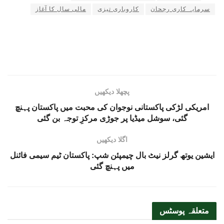
سرمایہ کاری رجحان
کاروباری تیزی
مالی سال کا آغاز
پچھلا دیکھیں
امریکی لڑکی پاکستانی نوجوان کی محبت میں پاکستان پہنچ
گئی، سوشل میڈیا پر جوڑی مرکزِ توجہ بن گئی
اگلا دیکھیں
ایشین یوتھ گرلز نیٹ بال چیمپئن شپ: پاکستان ٹیم سیمی فائنل
میں پہنچ گئی
متعلقہ
پوسٹس