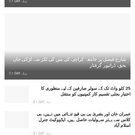
1 DAY پہلے
شارع فیصل پر جامعہ کراچی کی بس کی ٹکر سے لڑکی جاں
بحق، ڈرائیور گرفتار
1 DAY پہلے
25 کلو واٹ تک کے سولر صارفین کے لیے منظوری کا
اختیار بجلی تقسیم کار کمپنیوں کو منتقل
1 DAY پہلے
عمران خان اور بشریٰ بی بی قیدِ تنہائی میں نہیں، بی
کلاس سے بہتر سہولیات حاصل ہیں، ایڈووکیٹ جنرل
اسلام آباد
1 DAY پہلے