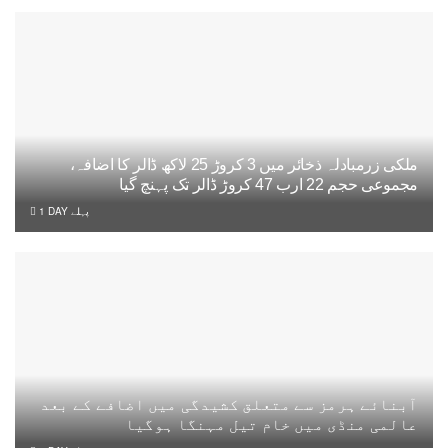
ملکی زرمبادلہ ذخائر میں 3 کروڑ 25 لاکھ ڈالر کا اضافہ،
مجموعی حجم 22 ارب 47 کروڑ ڈالر تک پہنچ گیا
1 DAY پہلے
آبنائے ہرمز سے متعلق کشیدگی میں اضافے کے بعد
عالمی منڈی میں خام تیل مہنگا ہوگیا