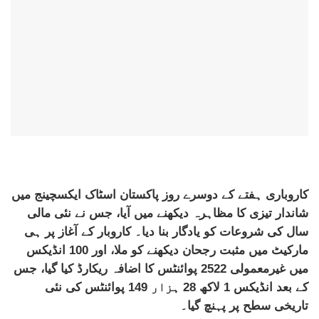
کاروباری ہفتے کے دوسرے روز پاکستان اسٹاک ایکسچینج میں
شاندار تیزی کا مظاہرہ دیکھنے میں آیا، جس نے نئی مالی
سال کی شروعات کو یادگار بنا دیا۔ کاروبار کے آغاز پر ہی
مارکیٹ میں مثبت رجحان دیکھنے کو ملا، اور 100 انڈیکس
میں غیرمعمولی 2522 پوائنٹس کا اضافہ ریکارڈ کیا گیا، جس
کے بعد انڈیکس 1 لاکھ 28 ہزار 149 پوائنٹس کی نئی
تاریخی سطح پر پہنچ گیا۔