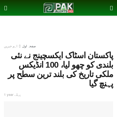
صفحہ اول
اہم خبریں
پاکستان اسٹاک ایکسچینج نے نئی
بلندی کو چھو لیا، 100 انڈیکس
ملکی تاریخ کی بلند ترین سطح پر
پہنچ گیا
1 year پہلے