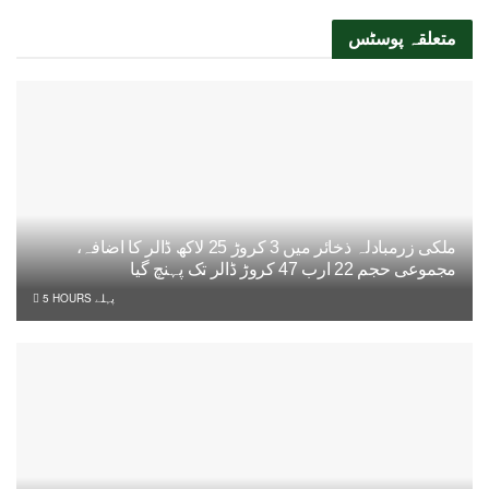
متعلقہ
پوسٹس
ملکی زرمبادلہ ذخائر میں 3 کروڑ 25 لاکھ ڈالر کا اضافہ،
مجموعی حجم 22 ارب 47 کروڑ ڈالر تک پہنچ گیا
5 HOURS پہلے