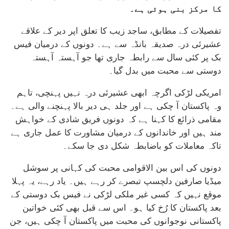
کا مرکز بنی ہوئی ہے۔
تفصیلات کے مطابق، ساجد زیب کا تعلق اپر دیر کے علاقے
عشیرئی درہ صدیقہ بانڈہ سے ہے۔ دونوں کے درمیان فیس
بک پر کئی سال سے رابطہ جاری تھا جو آہستہ آہستہ
دوستی سے محبت میں بدل گیا۔
امریکی لڑکی اگرچہ ابھی عشیرئی درہ نہیں پہنچی، تاہم
وہ پاکستان آ چکی ہے اور جلد ہی دیر بالا پہنچنے والی ہے۔
مقامی ذرائع کا کہنا ہے کہ دونوں فریق شادی کے خواہش
مند ہیں اور خاندانوں کے درمیان مشاورت کا عمل جاری ہے
تاکہ معاملات کو باضابطہ شکل دی جا سکے۔
دونوں کی اس بین الاقوامی محبت کی کہانی پر سوشل
میڈیا صارفین دلچسپ تبصرے کر رہے ہیں۔ یاد رہے، یہ پہلا
موقع نہیں کہ کسی غیر ملکی لڑکی نے فیس بک دوستی کے
بعد پاکستان کا رُخ کیا ہو۔ اس سے قبل بھی کئی خواتین
پاکستانی نوجوانوں کی محبت میں پاکستان آ چکی ہیں، جن