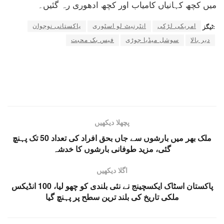
میں کچھ کہانیاں کامیاب اور کچھ ادھوری رہ گئیں۔
امریکی لڑکی
انٹرنیٹ لو اسٹوری
پاکستانی نوجوان
ٹیگز:
دیر بالا
سوشل میڈیا جوڑی
فیس بک محبت
پچھلا دیکھیں
ملک بھر میں بارشوں سے جاں بحق افراد کی تعداد 50 تک پہنچ
گئی، مزید طوفانی بارشوں کا خدشہ
اگلا دیکھیں
پاکستان اسٹاک ایکسچینج نے نئی بلندی کو چھو لیا، 100 انڈیکس
ملکی تاریخ کی بلند ترین سطح پر پہنچ گیا