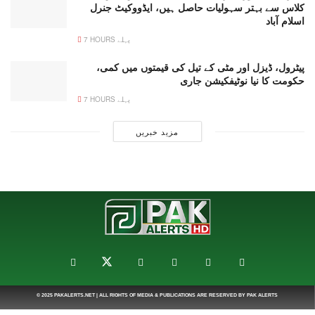
کلاس سے بہتر سہولیات حاصل ہیں، ایڈووکیٹ جنرل
اسلام آباد
7 HOURS پہلے
پیٹرول، ڈیزل اور مٹی کے تیل کی قیمتوں میں کمی،
حکومت کا نیا نوٹیفکیشن جاری
7 HOURS پہلے
مزید خبریں
© 2025
PAKALERTS.NET
| ALL RIGHTS OF MEDIA & PUBLICATIONS ARE RESERVED BY
PAK ALERTS