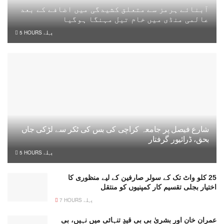
آبنائے ہرمز سے متعلق کشیدگی میں اضافے کے بعد
عالمی منڈی میں خام تیل مہنگا ہوگیا
5 HOURS پہلے
شارع فیصل پر جامعہ کراچی کی بس کی ٹکر سے لڑکی جاں
بحق، ڈرائیور گرفتار
5 HOURS پہلے
25 کلو واٹ تک کے سولر صارفین کے لیے منظوری کا
اختیار بجلی تقسیم کار کمپنیوں کو منتقل
7 HOURS پہلے
عمران خان اور بشریٰ بی بی قیدِ تنہائی میں نہیں، بی