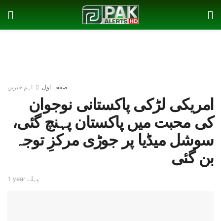
صفحہ اول
اہم خبریں
امریکی لڑکی پاکستانی نوجوان
کی محبت میں پاکستان پہنچ گئی،
سوشل میڈیا پر جوڑی مرکزِ توجہ
بن گئی
1 year پہلے