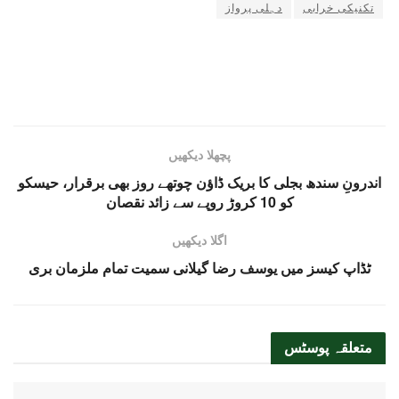
تکنیکی خرابی
دہلی پرواز
پچھلا دیکھیں
اندرونِ سندھ بجلی کا بریک ڈاؤن چوتھے روز بھی برقرار، حیسکو
کو 10 کروڑ روپے سے زائد نقصان
اگلا دیکھیں
ٹڈاپ کیسز میں یوسف رضا گیلانی سمیت تمام ملزمان بری
متعلقہ
پوسٹس