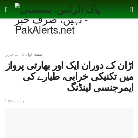
صفحہ اول
اہم خبریں
اڑان کے دوران ایک اور بھارتی پرواز
میں تکنیکی خرابی، طیارے کی
ایمرجنسی لینڈنگ
1 year پہلے