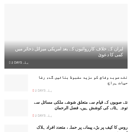
ایران کے خلاف کارروائیوں کے بعد امریکی میزائل ذخائر میں
کمی کا دعویٰ
2 DAYS پہلے
نئے صوبے وفاق کو مزید مضبوط بنائیں گے، رضا
حیات ہراج
2 DAYS پہلے
نئے صوبوں کے قیام سے متعلق شوشے ملکی مسائل سے
توجہ ہٹانے کی کوشش ہیں، فضل الرحمان
2 DAYS پہلے
روس کا کیف پر بڑے پیمانے پر حملہ، متعدد افراد ہلاک