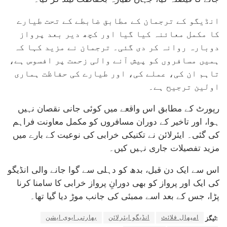
انڈیگو کے ترجمان کے مطابق ضابطے کے تحت طیارے
کا مکمل معائنہ کیا گیا اور کچھ دیر بعد پرواز
دوبارہ روانہ کر دی گئی۔ ترجمان نے مزید کہا کہ
ہمیں مسافروں کو پیش آنے والی زحمت پر افسوس ہے،
تاہم ان کی، عملے کی، اور طیارے کی حفاظت ہماری
اولین ترجیح ہے۔
رپورٹ کے مطابق اس واقعے میں کوئی جانی نقصان نہیں
ہوا، اور تاخیر کے دوران مسافروں کو مکمل معاونت فراہم
کی گئی۔ ایئرلائن نے تکنیکی خرابی کی نوعیت کے بارے میں
مزید تفصیلات جاری نہیں کیں۔
اس سے ایک دن قبل، بدھ کو دہلی سے گوا جانے والی انڈیگو
کی ایک اور پرواز کو بھی دورانِ پرواز خرابی کا سامنا کرنا
پڑا، جس کے بعد اسے ممبئی کی جانب موڑ دیا گیا تھا۔
امپھال فلائٹ
انڈیگو ایئرلائن
بھارتی ایوی ایشن
ٹیگز: