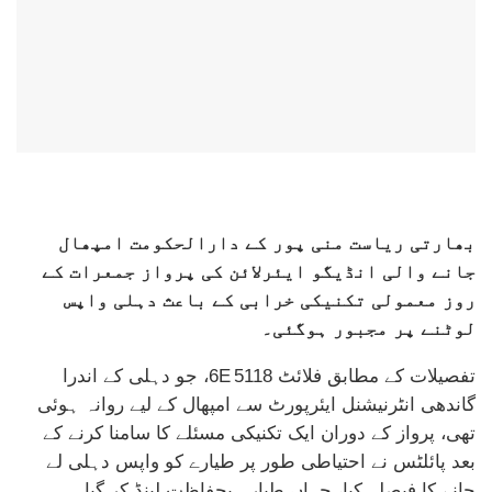
بھارتی ریاست منی پور کے دارالحکومت امپھال
جانے والی انڈیگو ایئرلائن کی پرواز جمعرات کے
روز معمولی تکنیکی خرابی کے باعث دہلی واپس
لوٹنے پر مجبور ہوگئی۔
تفصیلات کے مطابق فلائٹ 6E 5118، جو دہلی کے اندرا
گاندھی انٹرنیشنل ایئرپورٹ سے امپھال کے لیے روانہ ہوئی
تھی، پرواز کے دوران ایک تکنیکی مسئلے کا سامنا کرنے کے
بعد پائلٹس نے احتیاطی طور پر طیارے کو واپس دہلی لے
جانے کا فیصلہ کیا، جہاں طیارہ بحفاظت لینڈ کر گیا۔