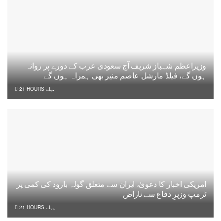
وزیراعظم شہباز شریف آج سعودی عرب کے دورے پر روانہ
ہوں گے، فیلڈ مارشل عاصم منیر بھی ہمراہ ہوں گے
21 HOURS پہلے
امریکی اخبار کا دعویٰ، ایران سے متعلق گولہ بارود کی کمی پر
ٹرمپ وزیرِ دفاع سے ناراض
21 HOURS پہلے