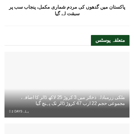
پاکستان میں گدھوں کی مردم شماری مکمل، پنجاب سب پر
سبقت لے گیا
متعلقہ
پوسٹس
ملکی زرمبادلہ ذخائر میں 3 کروڑ 25 لاکھ ڈالر کا اضافہ،
مجموعی حجم 22 ارب 47 کروڑ ڈالر تک پہنچ گیا
2 DAYS پہلے