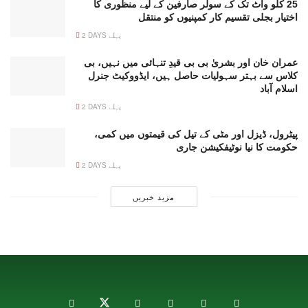
25 کلو واٹ تک کے سولر صارفین کے لیے منظوری کا
اختیار بجلی تقسیم کار کمپنیوں کو منتقل
2 DAYS پہلے
عمران خان اور بشریٰ بی بی قیدِ تنہائی میں نہیں، بی
کلاس سے بہتر سہولیات حاصل ہیں، ایڈووکیٹ جنرل
اسلام آباد
2 DAYS پہلے
پیٹرول، ڈیزل اور مٹی کے تیل کی قیمتوں میں کمی،
حکومت کا نیا نوٹیفکیشن جاری
2 DAYS پہلے
مزید خبریں