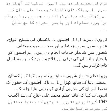
عزم کی تجدید کا دن ہے۔ انہوں نے کہا کہ آج کا دن
ہمیں بانی پاکستان قائداعظم محمد علی جناح کے
اس وژن کی یاد دہانی کراتا ہے، جس میں ہر شہری کو
برابری، مساوات اور باہمی احترام کا حق حاصل
ہے۔
انہوں نے مزید کہا کہ اقلیتوں نے پاکستان کی مسلح افواج،
عدلیہ، سول سروسز، تعلیم اور صحت سمیت مختلف
شعبوں میں شاندار خدمات انجام دی ہیں۔ ہم اقلیتوں کو
بااختیار بنانے، ان کی ترقی اور فلاح و بہبود کے لیے مسلسل
کام کرتے رہیں گے۔
وزیراعظم شہباز شریف نے اپنے پیغام میں کہا کہ پاکستان
ہمیشہ دنیا کے ساتھ کھڑا رہا ہے تاکہ اقلیتوں کے حقوق کے
تحفظ اور ان کی مذہبی آزادی کو یقینی بنایا جا سکے۔
انہوں نے کہا کہ قائداعظم محمد علی جناح کی 11 اگست
1947 کی تاریخی تقریر اقلیتوں کے محفوظ مستقبل
کی نظریاتی ضمانت ہے۔