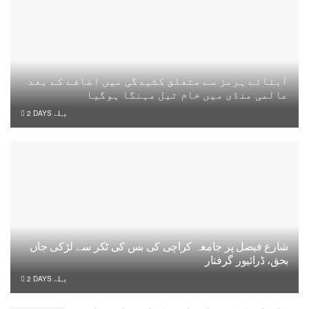
آبنائے ہرمز سے متعلق کشیدگی میں اضافے کے بعد
عالمی منڈی میں خام تیل مہنگا ہوگیا
2 DAYS پہلے
شارع فیصل پر جامعہ کراچی کی بس کی ٹکر سے لڑکی جاں
بحق، ڈرائیور گرفتار
2 DAYS پہلے