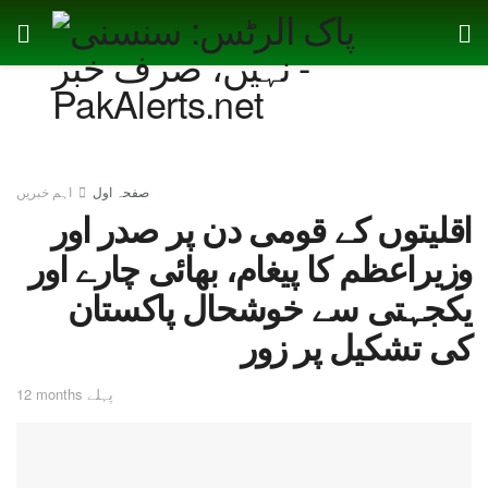
صفحہ اول
اہم خبریں
اقلیتوں کے قومی دن پر صدر اور
وزیراعظم کا پیغام، بھائی چارے اور
یکجہتی سے خوشحال پاکستان
کی تشکیل پر زور
12 months پہلے