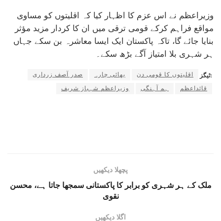
وزیراعظم نے اس عزم کا اظہار کیا کہ اقلیتوں کو مساوی
مواقع فراہم کرکے قومی ترقی میں ان کا کردار مزید مؤثر
بنایا جائے گا، تاکہ پاکستان ایک ایسا معاشرہ بن سکے جہاں
ہر شہری بلا امتیاز آگے بڑھ سکے۔
اقلیتوں کا قومی دن
بھائی چارہ
صدر آصف زرداری
ٹیگز:
قائداعظم
ہم آہنگی
وزیراعظم شہباز شریف
پچھلا دیکھیں
ملک کے ہر شہری کو برابر کا پاکستانی سمجھا جاتا ہے، محسن
نقوی
اگلا دیکھیں