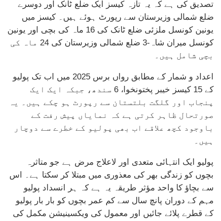
تصدیق کی ہے کہ یہ تازہ کیسز ایک ضلع ٹانک اور دوسرے
ضلع شمالی وزیرستان سے رپورٹ ہوئے ہیں۔ کیسز میں
یونین کونسل ملزئی ضلع ٹانک کی 16 ماہ کی بچی اور یونین
کونسل میران شاہ-3 ضلع شمالی وزیرستان کی 24 ماہ کی
بچی شامل ہیں۔
اعداد و شمار کے مطابق رواں برس 2025 میں اب تک پولیو
کے 15 کیسز خیبر پختونخوا، 6 سندھ، جبکہ ایک ایک
پنجاب اور گلگت بلتستان سے رپورٹ ہو چکے ہیں۔ یہ
صورتحال ظاہر کرتی ہے کہ نمایاں پیش رفت کے
باوجود کچھ علاقے اب بھی پولیو کے خطرے سے دوچار
ہیں۔
پولیو ایک انتہائی متعدی اور لاعلاج مرض ہے جو متاثرہ
بچوں کو زندگی بھر کی معذوری میں مبتلا کر سکتا ہے۔ اس
سے بچاؤ کا واحد مؤثر طریقہ یہ ہے کہ ہر انسداد پولیو
مہم کے دوران پانچ سال سے کم عمر بچوں کو بار بار پولیو
کے قطرے پلائے جائیں اور معمول کی ویکسینیشن مکمل کی