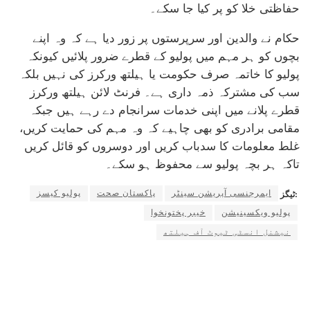
حفاظتی خلا کو پر کیا جا سکے۔
حکام نے والدین اور سرپرستوں پر زور دیا ہے کہ وہ اپنے
بچوں کو ہر مہم میں پولیو کے قطرے ضرور پلائیں کیونکہ
پولیو کا خاتمہ صرف حکومت یا ہیلتھ ورکرز کی نہیں بلکہ
سب کی مشترکہ ذمہ داری ہے۔ فرنٹ لائن ہیلتھ ورکرز
قطرے پلانے میں اپنی خدمات سرانجام دے رہے ہیں جبکہ
مقامی برادری کو بھی چاہیے کہ وہ مہم کی حمایت کریں،
غلط معلومات کا سدباب کریں اور دوسروں کو قائل کریں
تاکہ ہر بچہ پولیو سے محفوظ ہو سکے۔
ایمرجنسی آپریشن سینٹر
پاکستان صحت
پولیو کیسز
ٹیگز:
پولیو ویکسینیشن
خیبر پختونخوا
نیشنل انسٹی ٹیوٹ آف ہیلتھ