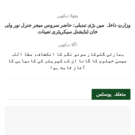
پچھلا دیکھیں
وزارتِ داخلہ میں بڑی تبدیلی: حاضر سروس میجر جنرل نور ولی
خان ایڈیشنل سیکریٹری تعینات
اگلا دیکھیں
بھارتی گلوکار سونو نگم کا انکشاف، عطا اللہ
عیسیٰ خیلوی کا گانا ان کے کیریئر کی کامیابی کا
آغاز ثابت ہوا
متعلقہ
پوسٹس