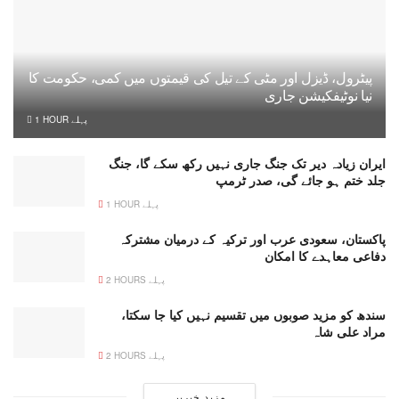
پیٹرول، ڈیزل اور مٹی کے تیل کی قیمتوں میں کمی، حکومت کا
نیا نوٹیفکیشن جاری
1 HOUR پہلے
ایران زیادہ دیر تک جنگ جاری نہیں رکھ سکے گا، جنگ
جلد ختم ہو جائے گی، صدر ٹرمپ
1 HOUR پہلے
پاکستان، سعودی عرب اور ترکیہ کے درمیان مشترکہ
دفاعی معاہدے کا امکان
2 HOURS پہلے
سندھ کو مزید صوبوں میں تقسیم نہیں کیا جا سکتا،
مراد علی شاہ
2 HOURS پہلے
مزید خبریں