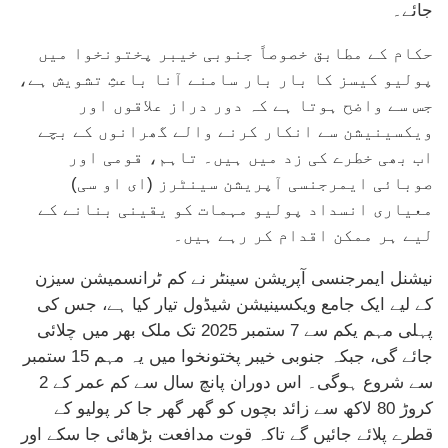
جائے۔
حکام کے مطابق خصوصاً جنوبی خیبر پختونخوا میں
پولیو کیسز کا بار بار سامنے آنا باعثِ تشویش ہے،
جس سے واضح ہوتا ہے کہ دور دراز علاقوں اور
ویکسینیشن سے انکار کرنے والے گھرانوں کے بچے
اب بھی خطرے کی زد میں ہیں۔ تاہم، قومی اور
صوبائی ایمرجنسی آپریشن سینٹرز (ای او سی)
معیاری انسداد پولیو مہمات کو یقینی بنانے کے
لیے ہر ممکن اقدام کر رہے ہیں۔
نیشنل ایمرجنسی آپریشن سینٹر نے کم ٹرانسمیشن سیزن
کے لیے ایک جامع ویکسینیشن شیڈول تیار کیا ہے، جس کی
پہلی مہم یکم سے 7 ستمبر 2025 تک ملک بھر میں چلائی
جائے گی، جبکہ جنوبی خیبر پختونخوا میں یہ مہم 15 ستمبر
سے شروع ہوگی۔ اس دوران پانچ سال سے کم عمر کے 2
کروڑ 80 لاکھ سے زائد بچوں کو گھر گھر جا کر پولیو کے
قطرے پلائے جائیں گے تاکہ قوت مدافعت بڑھائی جا سکے اور