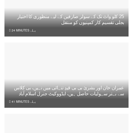
25 کلو واٹ تک کے سولر صارفین کے لیے منظوری کا اختیار
بجلی تقسیم کار کمپنیوں کو منتقل
24 MINUTES پہلے
عمران خان اور بشریٰ بی بی قیدِ تنہائی میں نہیں، بی کلاس
سے بہتر سہولیات حاصل ہیں، ایڈووکیٹ جنرل اسلام آباد
41 MINUTES پہلے