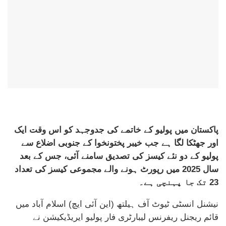
پاکستان میں پولیو کے خاتمے کی جدوجہد کو اس وقت ایک
اور جھٹکا لگا ہے جب خیبر پختونخوا کے جنوبی اضلاع سے
پولیو کے دو نئے کیسز کی تصدیق سامنے آئی، جس کے بعد
سال 2025 میں رپورٹ ہونے والے مجموعی کیسز کی تعداد
23 تک جا پہنچی ہے۔
نیشنل انسٹی ٹیوٹ آف ہیلتھ (این آئی ایچ) اسلام آباد میں
قائم ریجنل ریفرنس لیبارٹری فار پولیو ایریڈیکیشن نے