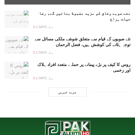
نئے صوبے وفاق کو مزید مضبوط بنائیں گے، رضا
حیات ہراج
2 DAYS پہلے
نئے صوبوں کے قیام سے متعلق شوشے ملکی مسائل سے
توجہ ہٹانے کی کوشش ہیں، فضل الرحمان
2 DAYS پہلے
روس کا کیف پر بڑے پیمانے پر حملہ، متعدد افراد ہلاک
اور زخمی
2 DAYS پہلے
مزید خبریں