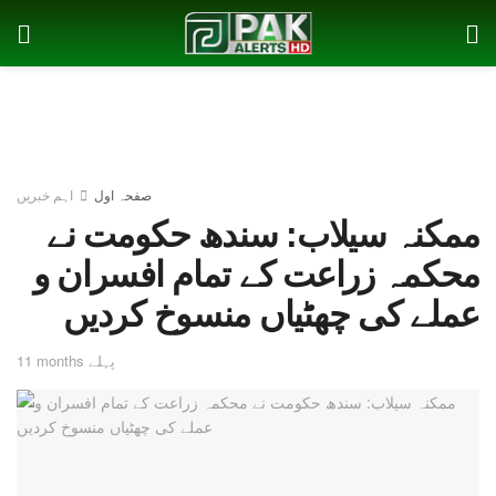
صفحہ اول
اہم خبریں
ممکنہ سیلاب: سندھ حکومت نے
محکمہ زراعت کے تمام افسران و
عملے کی چھٹیاں منسوخ کردیں
11 months پہلے