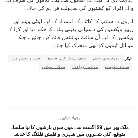
ہدایت دی کہ کچے کے علاقوں سے پکے علاقوں کی طرف آنے
والے افراد کو کشتیوں کی سہولت فراہم کی جائے۔
انہوں نے سانپ کے کاٹنے کے انسداد کے لیے اینٹی وینم اور
ریبیز ویکسین کی دستیابی یقینی بنانے کا حکم دیا اور کہا کہ
ویکسین کے لیے آن سائٹ پوائنٹس قائم کیے جائیں، جبکہ
موبائل ٹیموں کو بھی متحرک کیا جائے۔
ایمرجنسی سیل
چیف سیکریٹری سندھ
سردار بخش مہر
ٹیگز:
سندھ حکومت
محکمہ زراعت
ممکنہ سیلاب
پچھلا دیکھیں
ملک بھر میں 29 اگست سے مون سون بارشوں کا نیا سلسلہ
متوقع، کئی شہروں میں شہری و فلیش فلڈنگ کا خدشہ