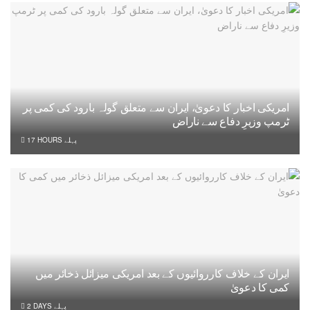
امریکی اخبار کا دعویٰ، ایران سے متعلق گولہ بارود کی کمی پر
ٹرمپ وزیرِ دفاع سے ناراض
17 HOURS پہلے
ایران کے خلاف کارروائیوں کے بعد امریکی میزائل ذخائر میں
کمی کا دعویٰ
2 DAYS پہلے