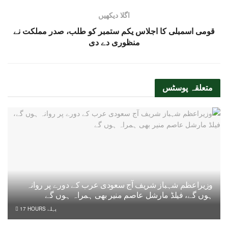
اگلا دیکھیں
قومی اسمبلی کا اجلاس یکم ستمبر کو طلب، صدر مملکت نے
منظوری دے دی
متعلقہ
پوسٹس
وزیراعظم شہباز شریف آج سعودی عرب کے دورے پر روانہ
ہوں گے، فیلڈ مارشل عاصم منیر بھی ہمراہ ہوں گے
17 HOURS پہلے