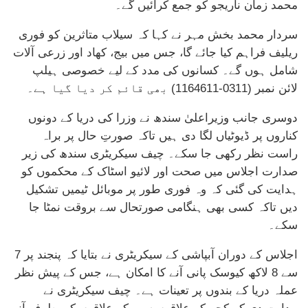
محمد زمان ناریجو کو جمع کرائیں گے۔
سردار محمد بخش مہر نے کہا کہ سیلاب متاثرین کو فوری
ریلیف فراہم کیا جائے گا، جس میں بیج، کھاد اور زرعی آلات
شامل ہوں گے۔ کسانوں کی مدد کے لیے خصوصی ہیلپ
لائن نمبر (0311-1164611) بھی قائم کر دیا گیا ہے۔
دوسری جانب وزیراعلیٰ سندھ نے وزرا کی دریا کے دونوں
کناروں پر ڈیوٹیاں لگا دی ہیں تاکہ صورتِ حال پر براہ
راست نظر رکھی جا سکے۔ چیف سیکریٹری سندھ کی زیر
صدارت اجلاس میں صحت اور لائیو اسٹاک کے محکموں کو
ہدایت کی گئی کہ وہ فوری طور پر موبائل ٹیمیں تشکیل
دیں تاکہ کسی بھی ہنگامی صورتحال سے بروقت نمٹا جا
سکے۔
اجلاس کے دوران آبپاشی کے سیکریٹری نے بتایا کہ پنجند پر 7
سے 8 لاکھ کیوسک پانی آنے کا امکان ہے، جس کے پیش نظر
عملہ دریا کے بندوں پر تعینات ہے۔ چیف سیکریٹری نے