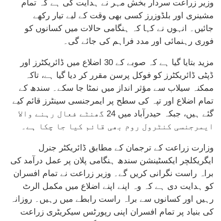
وزیر زراعت سردار بخش مہر نے ہدایت کی ہے کہ تمام
مشینری اور بلڈوزرز کسی بھی وقت کے لیے تیار رکھے
جائیں۔ انہوں نے کہا کہ ہنگامی حالات میں کسانوں کو
فوری رہنمائی اور مدد فراہم کی جائے گی۔
مزید بتایا گیا ہے کہ صوبے کے 30 اضلاع میں ڈائریکٹرز اور
ڈپٹی ڈائریکٹرز کو فوکل پرسن مقرر کر دیا گیا ہے، تاکہ
ممکنہ سیلاب سے مؤثر انداز میں نمٹا جا سکے۔ سندھ کے
تمام اضلاع اور تپہ کی سطح پر ایمرجنسی سینٹرز قائم کیے
گئے ہیں، جبکہ حیدرآباد میں 24 گھنٹے فعال رہنے والا
ایمرجنسی کنٹرول روم بھی قائم کیا جا چکا ہے۔
وزارت زراعت کے ترجمان کے مطابق ڈائریکٹر جنرل
ایگریکلچر ایکسٹینشن سندھ ہنگامی پلان پر عمل درآمد کی
براہ راست نگرانی کریں گے۔ وزیر زراعت نے تمام افسران
کو ہدایت دی ہے کہ وہ اپنے اپنے اضلاع میں مکمل الرٹ
رہیں اور کسانوں سے براہ راست رابطے میں رہیں۔ روزانہ
کی بنیاد پر تمام افسران اپنی رپورٹس سیکریٹری زراعت