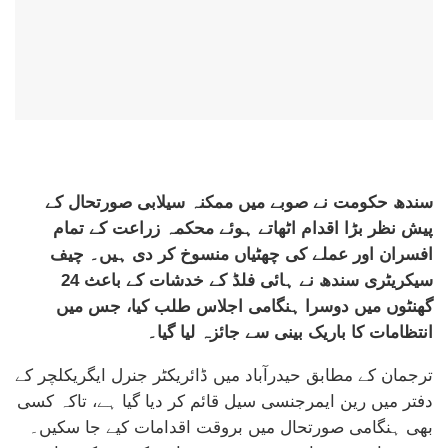
سندھ حکومت نے صوبے میں ممکنہ سیلابی صورتحال کے
پیش نظر بڑا اقدام اٹھاتے ہوئے محکمہ زراعت کے تمام
افسران اور عملے کی چھٹیاں منسوخ کر دی ہیں۔ چیف
سیکریٹری سندھ نے ہائی فلڈ کے خدشات کے باعث 24
گھنٹوں میں دوسرا ہنگامی اجلاس طلب کیا، جس میں
انتظامات کا باریک بینی سے جائزہ لیا گیا۔
ترجمان کے مطابق حیدرآباد میں ڈائریکٹر جنرل ایگریکلچر کے
دفتر میں رین ایمرجنسی سیل قائم کر دیا گیا ہے، تاکہ کسی
بھی ہنگامی صورتحال میں بروقت اقدامات کیے جا سکیں۔