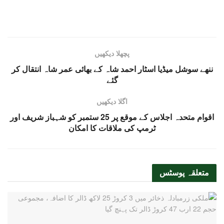
پچھلا دیکھیں
ننھے سوشل میڈیا اسٹار احمد شاہ کے بھائی عمر شاہ انتقال کر
گئے
اگلا دیکھیں
اقوام متحدہ اجلاس کے موقع پر 25 ستمبر کو شہباز شریف اور
ٹرمپ کی ملاقات کا امکان
متعلقہ
پوسٹس