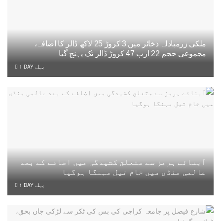
ملکی زرمبادلہ ذخائر میں 3 کروڑ 25 لاکھ ڈالر کا اضافہ،
مجموعی حجم 22 ارب 47 کروڑ ڈالر تک پہنچ گیا
1 DAY پہلے
آبنائے ہرمز سے متعلق کشیدگی میں اضافے کے بعد
عالمی منڈی میں خام تیل مہنگا ہوگیا
1 DAY پہلے