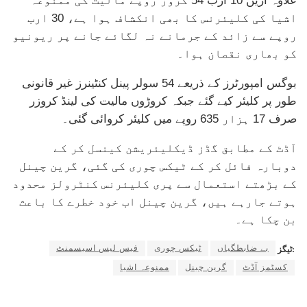
علاوہ ازیں 10 ارب 54 کروڑ روپے مالیت کی ممنوعہ
اشیا کی کلیئرنس کا بھی انکشاف ہوا ہے، 30 ارب
روپے سے زائد کے جرمانے نہ لگائے جانے پر ریونیو
کو بھاری نقصان ہوا۔
بوگس امپورٹرز کے ذریعے 54 سولر پینل کنٹینرز غیر قانونی
طور پر کلیئر کیے گئے جبکہ کروڑوں مالیت کی لینڈ کروزر
صرف 17 ہزار 635 روپے میں کلیئر کروائی گئی۔
آڈٹ کے مطابق گڈز ڈیکلیئریشن کینسل کر کے
دوبارہ فائل کر کے ٹیکس چوری کی گئی، گرین چینل
کے بڑھتے استعمال سے پری کلیئرنس کنٹرولز محدود
ہوتے جارہے ہیں، گرین چینل اب خود خطرے کا باعث
بن چکا ہے۔
بے ضابطگیاں
ٹیکس چوری
فیس لیس اسیسمنٹ
ٹیگز:
کسٹمز آڈٹ
گرین چینل
ممنوعہ اشیا