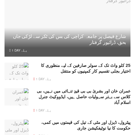
شارع فیصل پر جامعہ کراچی کی بس کی ٹکر سے لڑکی جاں
بحق، ڈرائیور گرفتار
1 DAY پہلے
25 کلو واٹ تک کے سولر صارفین کے لیے منظوری کا
اختیار بجلی تقسیم کار کمپنیوں کو منتقل
1 DAY پہلے
عمران خان اور بشریٰ بی بی قیدِ تنہائی میں نہیں، بی
کلاس سے بہتر سہولیات حاصل ہیں، ایڈووکیٹ جنرل
اسلام آباد
1 DAY پہلے
پیٹرول، ڈیزل اور مٹی کے تیل کی قیمتوں میں کمی،
حکومت کا نیا نوٹیفکیشن جاری