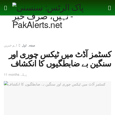
صفحہ اول
اہم خبریں
کسٹمز آڈٹ میں ٹیکس چوری اور
سنگین بے ضابطگیوں کا انکشاف
11 months پہلے