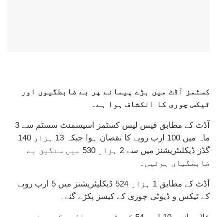
کسٹمز آڈٹ میں بڑے پیمانے پر بے ضابطگیوں اور
ٹیکس چوری کا انکشاف ہوا ہے۔
آڈٹ کے مطابق فیس لیس کسٹمز اسیسمنٹ سسٹم سے 3
ماہ میں 100 ارب روپے کا نقصان ہوا جبکہ 13 ہزار 140
گڈز ڈیکلیئریشنز میں سے 2 ہزار 530 میں سنگین بے
ضابطگیاں ہوئیں۔
آڈٹ کے مطابق 1 ہزار 524 ڈیکلیئریشنز میں 5 ارب روپے
کے ٹیکس و ڈیوٹی چوری کے کیسز پکڑے گئے۔