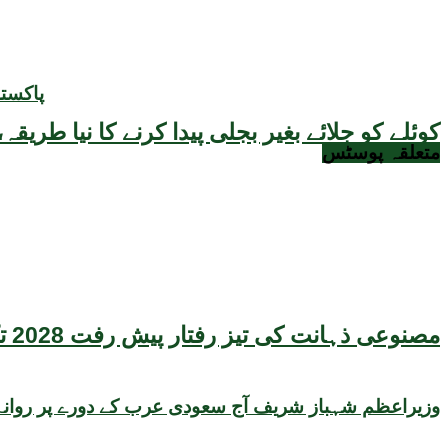
پاکست
کوئلے کو جلائے بغیر بجلی پیدا کرنے کا نیا طر
متعلقہ
پوسٹس
مصنوعی ذہانت کی تیز رفتار پیش رفت 2028 تک عالمی معیشت کیلئے سنگین خطرہ بن سکتی ہے، نئی تحقیق کا انتباہ
وزیراعظم شہباز شریف آج سعودی عرب کے دورے پر روانہ