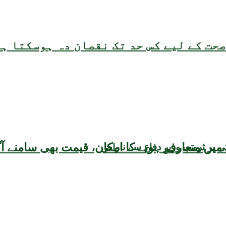
حت کے لیے کس حد تک نقصان دہ ہوسکتا ہ
ی پر ٹرمپ وزیرِ دفاع سے ناراض