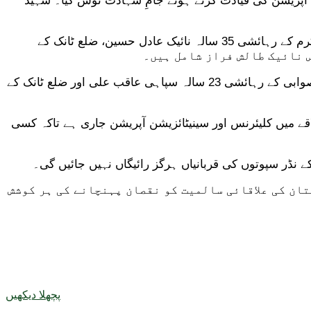
ور ان کے نائب 33 سالہ میجر طیب راحت نے بہادری سے آپریشن کی قیادت کرتے ہوئے جامِ شہادت نوش کیا۔ شہید
آئی ایس پی آر کے مطابق شہید ہونے والے ان بہادر سپاہیوں میں ضلع خیبر کے رہائشی 38 سالہ نائب صوبیدار اعظم گل، ضلع کرم کے رہائشی 35 سالہ نائیک عادل حسین، ضلع ٹانک کے
ان کے علاوہ ضلع کرم کے رہائشی 32 سالہ لانس نائیک ارشاد حسین، ضلع ملاکنڈ کے رہائشی 28 سالہ سپاہی طفیل خان، ضلع صوابی کے رہائشی 23 سالہ سپاہی عاقب علی اور ضلع ٹانک کے
 سرپرستی میں سرگرم 19 خوارج ہلاک کر دیے گئے، جبکہ علاقے میں کلیئرنس اور سینیٹائزیشن آپریشن جاری ہے تاکہ کسی
نڈر سپوتوں کی قربانیاں ہرگز رائیگاں نہیں جائیں گی۔
تان کی علاقائی سالمیت کو نقصان پہنچانے کی ہر کوشش
پچھلا دیکھیں