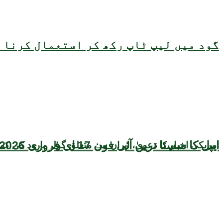
گود میں لیپ ٹاپ رکھ کر استعمال کرنا ص
ایپل کا سستا ترین آئی فون 17 ای فروری 2026 میں متعارف ہونے کا امکان، قیمت بھی سامنے آگئی
امریکی اخبار کا دعویٰ، ایران سے متعلق گولہ بارود کی کم