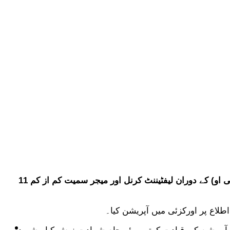
انٹر سروسز پبلک ریلیشنز (آئی ایس پی آر) کے مطابق، خیبر پختونخوا کے ضلع اورکزئی میں ایک انٹیلی جنس بیسڈ آپریشن (آئی بی او) کے دوران لیفٹیننٹ کرنل اور میجر سمیت کم از کم 11
طلاع پر اورکزئی میں آپریشن کیا۔
ٹیکنالوجی