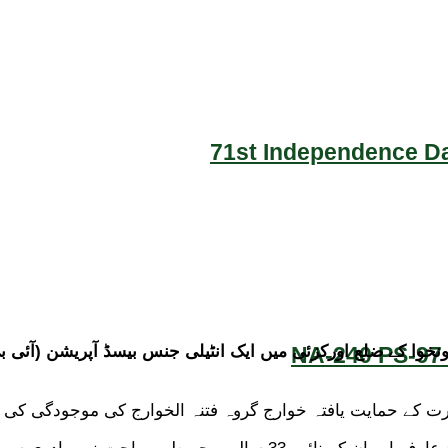
71st Independence Da
NA-240 PS-97 
ارت کے حمایت یافتہ خوارج گروہ فتنہ الخوارج کی موجودگی کی ا