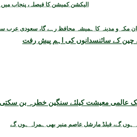
الیکشن کمیشن کا فیصلہ، پنجاب میں بل
ان مکہ و مدینہ کا ہمیشہ محافظ رہے گا، سعودی عرب س
یقہ، چین کے سائنسدانوں کی اہم پیش رفت
 ہوں گے، فیلڈ مارشل عاصم منیر بھی ہمراہ ہوں گے