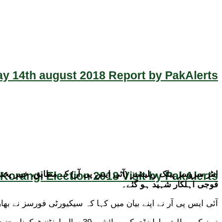
y 14th august 2018 Report by PakAlerts
Korangi Election 2018 Visit by PakAlerts
فوجی اہلکار شہید ہو گئے۔
آئی ایس پی آر نے اپنے بیان میں کہا کہ سیکیورٹی فورسز نے بھ