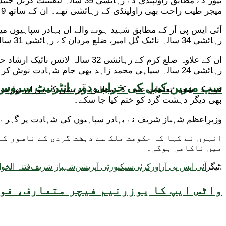
میجر طیب راحت بھی راولپنڈی کے رہائشی تھے۔ ان کے ساتھ 9 مزید جوان بھی وطن کی خاطر اپنی جان قربان کر گئے۔
رہائشی 34 سالہ نائیک گل امیر، ضلع مردان کے رہائشی 31 سالہ لانس نائیک شیر خان، ضلع مانسہرہ کے رہائشی 32 سالہ لانس نائیک طالش فراز شامل ہیں۔
رہائشی 24 سالہ سپاہی محمد زاہد بھی جام شہادت نوش کر گئے۔
سب میرین کیبل کی خرابی دور، انٹرنیٹ سروس 
بھی دیگر دہشت گرد کو ختم کیا جا سکے۔
وزیرِاعظم شہباز شریف نے بہادر سپاہیوں کی شہادت پر گہرے د
انہوں نے کہا کہ حکومت ملک سے دہشت گردی کے ناسور کے
میں ناکامی ہوگی۔
ٹیگز:
آئی ایس پی آر
اورکزئی
سیکیورٹی آپریشن
شہباز شریف
فتنہ الخوا
واٹس ایپ کا یوزرنیم فیچر متعارف، فون