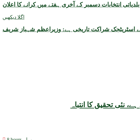
دیاتی انتخابات دسمبر کے آخری ہفتے میں کرانے کا اعلان
اگلا دیکھیں
ے اسٹریٹجک شراکت تاریخی ہے: وزیراعظم شہباز شریف
8 hours پہلے