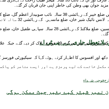
نیوز کے مطابق راولپنڈی کے رہائشی 39 سالہ لیفٹننٹ کرنل جنید عارف ا
بلا تعطل جاری ہے۔ پی ٹی اے
فوج کے شعبہ تعلقاتِ عامہ کے مطابق، آپریشن کے دوران بھارت کی
کھ اور افسوس کا اظہار کرتے ہوئے کہا کہ سیکیورٹی فورسز کے 
 مکمل خاتمے کے لیے پرعزم ہے اور ایسے عناصر کو پاکس
رج
فوجی شہداء
 نمبر شیئر کیے بغیر چیٹ ممکن ہوگی