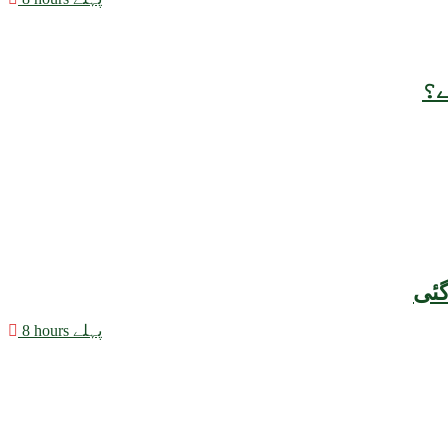
ے؟
8 hours پہلے