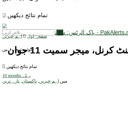
تمام نتائج دیکھیں
صفحہ اول
اہم خبریں
سکیورٹی فورسز کا اورکزئی میں آپریشن، 19 دہشتگرد ہلاک، لیفٹیننٹ کرنل، میجر سمیت 11 جوان
کوئی نتیجہ نہیں
تمام نتائج دیکھیں
10 months پہلے
میں
اہم خبریں
,
پاکستان
,
تازہ ترین