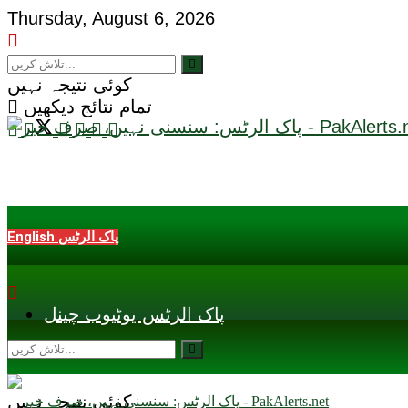
Thursday, August 6, 2026
کوئی نتیجہ نہیں
تمام نتائج دیکھیں
English پاک الرٹس
پاک الرٹس یوٹیوب چینل
کوئی نتیجہ نہیں