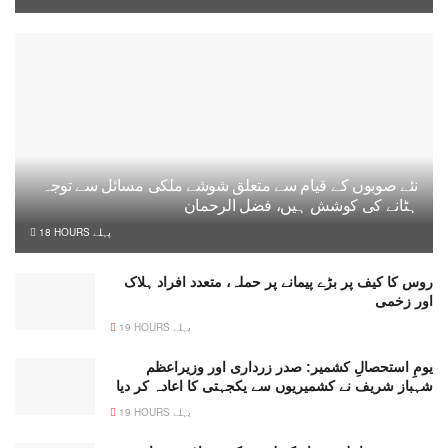
نئے صوبوں کے قیام سے متعلق شوشے ملکی مسائل سے توجہ
ہٹانے کی کوشش ہیں، فضل الرحمان
18 HOURS پہلے
روس کا کیف پر بڑے پیمانے پر حملہ، متعدد افراد ہلاک
اور زخمی
19 HOURS پہلے
یومِ استحصالِ کشمیر: صدر زرداری اور وزیراعظم
شہباز شریف نے کشمیریوں سے یکجہتی کا اعادہ کر دیا
19 HOURS پہلے