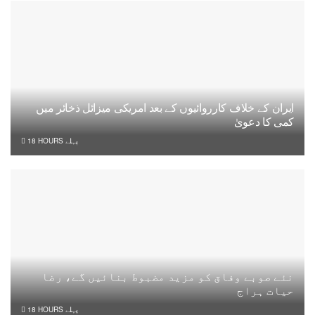
ایران کے خلاف کارروائیوں کے بعد امریکی میزائل ذخائر میں
کمی کا دعویٰ
18 HOURS پہلے
نئے صوبے وفاق کو مزید مضبوط بنائیں گے، رضا
حیات ہراج
18 HOURS پہلے