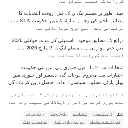
کروانے کا فیصلہ متوقع ہے۔
مبینہ طور پر مسلم لیگ ن کے قبل ازوقت انتخابات کا
مطالبہ تاخیر کی وجہ ہے، آزاد کشمیر حکومت کا 80 فیصد
ترقیاتی بجٹ ابھی خرچ ہونا باقی ہے۔
ذرائع کے مطابق موجودہ اسمبلی کی مدت جولائی 2026
میں ختم ہو رہی ہے، مسلم لیگ ن کا مارچ 2026 میں
انتخابات کروانے کا مطالبہ ہے۔
انتخابات سے 2 ماہ قبل جنوری ہی میں نئی حکومت
اختیارات سے محروم ہوجائے گی، دسمبر اور جنوری میں
پیپلز پارٹی مطلوبہ سیاسی اہداف حاصل نہیں کر پائے گی۔
ذرائع کا کہنا ہے کہ پیپلز پارٹی کا اسمبلی کی
مدت پوری کرنے پر اصرار ڈیڈلاک کی مبینہ وجہ ہے۔
آزاد کشمیر
انتخابات
بلاول بھٹو
پیپلز پارٹی
ٹیگز:
تحریک عدم اعتماد
چوہدری انوارالحق
سیاسی ڈیڈلاک