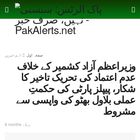
صفحہ اول
اہم خبریں
وزیراعظم آزاد کشمیر کے خلاف
عدم اعتماد کی تحریک تاخیر کا
شکار، پیپلز پارٹی کی حکمتِ
عملی بلاول بھٹو کی واپسی سے
مشروط
9 months پہلے