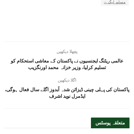
مسلم لیگ ن
پچھلا دیکھیں
عالمی ریٹنگ ایجنسیوں نے پاکستان کے معاشی استحکام کو
تسلیم کرلیا، وزیر خزانہ محمد اورنگزیب
اگلا دیکھیں
پاکستان کی پہلی چینی ڈیزائن شدہ آبدوز اگلے سال فعال ہوگی،
ایڈمرل نوید اشرف
متعلقہ
پوسٹس