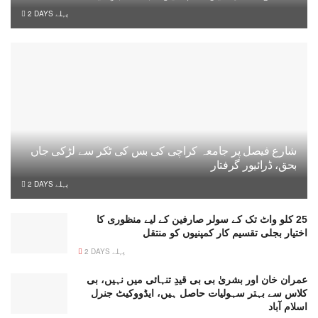
2 DAYS پہلے
شارع فیصل پر جامعہ کراچی کی بس کی ٹکر سے لڑکی جاں
بحق، ڈرائیور گرفتار
2 DAYS پہلے
25 کلو واٹ تک کے سولر صارفین کے لیے منظوری کا
اختیار بجلی تقسیم کار کمپنیوں کو منتقل
2 DAYS پہلے
عمران خان اور بشریٰ بی بی قیدِ تنہائی میں نہیں، بی
کلاس سے بہتر سہولیات حاصل ہیں، ایڈووکیٹ جنرل
اسلام آباد