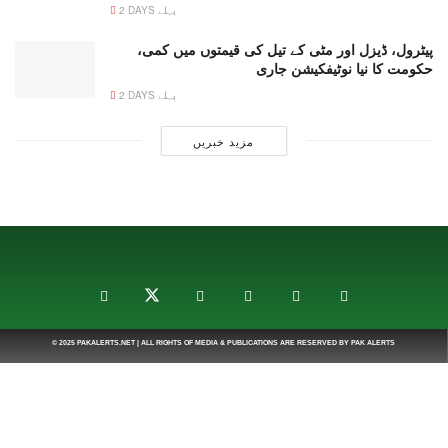
2 DAYS پہلے
پیٹرول، ڈیزل اور مٹی کے تیل کی قیمتوں میں کمی،
حکومت کا نیا نوٹیفکیشن جاری
2 DAYS پہلے
مزید خبریں
© 2025
PAKALERTS.NET
| ALL RIGHTS OF MEDIA & PUBLICATIONS ARE RESERVED BY
PAK ALERTS