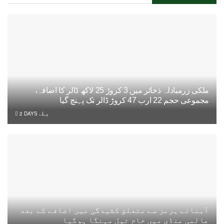
ملکی زرمبادلہ ذخائر میں 3 کروڑ 25 لاکھ ڈالر کا اضافہ،
مجموعی حجم 22 ارب 47 کروڑ ڈالر تک پہنچ گیا
2 DAYS پہلے
آبنائے ہرمز سے متعلق کشیدگی میں اضافے کے بعد
عالمی منڈی میں خام تیل مہنگا ہوگیا