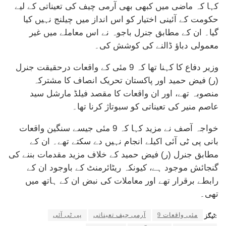
کہا کہ ماضی میں کبھی بھی آرمی چیف کی تعیناتی کے لیے
حکومت کے آئینی اختیار کو اس انداز میں چیلنج نہیں کیا
گیا۔ ان کے مطابق جنرل باجوہ نے اس معاملے میں غیر
معمولی دباؤ ڈالنے کی کوشش کی۔
وزیر دفاع کا کہنا تھا کہ 9 مئی کے واقعات درحقیقت جنرل
(ر) فیض حمید اور پاکستان تحریک انصاف کا مشترکہ
منصوبہ تھے، اور ان واقعات کا مقصد فیلڈ مارشل سید
عاصم منیر کی تعیناتی کو سبوتاژ کرنا تھا۔
خواجہ آصف نے مزید کہا کہ 9 مئی جیسے سنگین واقعات
بانی پی ٹی آئی اکیلے انجام نہیں دے سکتے تھے۔ ان کے
مطابق جنرل (ر) فیض حمید کے خلاف مزید مقدمات بننے کی
گنجائش موجود ہے، کیونکہ ریٹائرمنٹ کے باوجود ان کے
رابطے برقرار تھے اور معاملات کی نبض ان کے ہاتھ میں
تھی۔
9 مئی واقعات
آرمی چیف تعیناتی
پی ٹی آئی
ٹیگز: