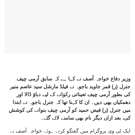
وزیر دفاع خواجہ آصف نے کہا ہے کہ سابق آرمی چیف
جنرل (ر) قمر جاوید باجوہ نے فیلڈ مارشل سید عاصم منیر
کی بطور آرمی چیف تعیناتی رکوانے کے لیے دباؤ ڈالا اور
دھمکیاں بھی دیں۔ ان کا کہنا تھا کہ جنرل باجوہ نے ابتدا
میں جنرل (ر) فیض حمید کو آرمی چیف بنوانے کی کوشش
کی، بعد ازاں دیگر نام بھی سامنے لائے گئے۔
ایک ٹی وی پروگرام میں گفتگو کرتے ہوئے خواجہ آصف نے