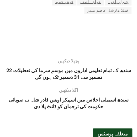
جنرل باجوہ
خواجہ آصف
فیض حمید
فیلڈ مارشل عاصم منیر
پچھلا دیکھیں
سندھ کے تمام تعلیمی اداروں میں موسمِ سرما کی تعطیلات 22
دسمبر سے 31 دسمبر تک ہوں گی
اگلا دیکھیں
سندھ اسمبلی اجلاس میں اسپیکر اویس قادر شاہ نے صوبائی
حکومت کی ترجمان کو ڈانٹ پلا دی
متعلقہ
پوسٹس