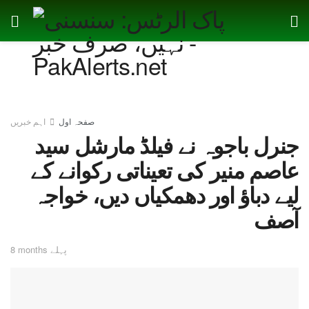
صفحہ اول
اہم خبریں
جنرل باجوہ نے فیلڈ مارشل سید
عاصم منیر کی تعیناتی رکوانے کے
لیے دباؤ اور دھمکیاں دیں، خواجہ
آصف
8 months پہلے