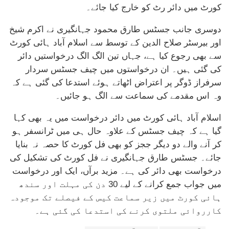
کورٹ میں دائر رٹ کو خارج کیا جائے۔
دوسری جانب جسٹس طارق محمود جہانگیری نے اکرم شیخ
اور بیرسٹر صلاح الدین کے توسط سے اسلام آباد ہائی کورٹ
سے بھی رجوع کیا ہے، جہاں تین الگ الگ درخواستیں دائر
کی گئی ہیں۔ ان درخواستوں میں چیف جسٹس سردار
سرفراز ڈوگر پر اعتراض اٹھاتے ہوئے استدعا کی گئی ہے کہ
وہ اس مقدمے کی سماعت سے الگ ہو جائیں۔
اسلام آباد ہائی کورٹ میں دائر درخواست میں یہ بھی کہا
گیا ہے کہ چیف جسٹس کے علاوہ حال ہی میں ٹرانسفر ہو
کر آنے والے دو دیگر ججز کو بھی فل کورٹ کا حصہ نہ بنایا
جائے۔ جسٹس طارق جہانگیری نے فل کورٹ کی تشکیل کی
درخواست بھی دائر کی ہے۔ مزید برآں، ایک اور درخواست
میں جواب جمع کرانے کے لیے 30 دن کی مہلت اور سندھ
ہائی کورٹ میں زیر سماعت کیس کے فیصلے تک موجودہ
کارروائی ملتوی کرنے کی استدعا کی گئی ہے۔