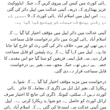
ہائی کورٹ میں کیس کی پیروی کریں گے، جبکہ ایڈووکیٹ
عزیز بھنڈاری کے ذریعے آئینی عدالت میں اپیل دائر کی گئی
ہے۔ اس اپیل میں اسلام آباد ہائی کورٹ کے 9 دسمبر کے
دو رکنی بینچ کے فیصلے کو چیلنج کیا گیا ہے۔
آئینی عدالت میں دائر اپیل میں مؤقف اختیار کیا گیا ہے کہ
اسلام آباد ہائی کورٹ میں دائر درخواست قابل سماعت
نہیں تھی اور میرے خلاف دائر کی گئی رٹ کو خارج کیا جانا
چاہیے۔ اپیل میں کہا گیا ہے کہ رٹ پٹیشن کو قابل سماعت
قرار دینے سے قبل ایسے فریقین کو سنا گیا جو اس مقدمے کا
حصہ ہی نہیں تھے، جبکہ مجھے سنے بغیر ہی درخواست
قابل سماعت قرار دے دی گئی۔
درخواست میں مزید مؤقف اختیار کیا گیا ہے کہ شواہد
ریکارڈ کیے بغیر ایل ایل بی ڈگری کے معاملے کا جائزہ ہائی
کورٹ نہیں لے سکتی، کیونکہ ڈگری کی جانچ کا اختیار صرف
ٹرائل کورٹ کو حاصل ہے جو شواہد ریکارڈ کرتی ہے۔ اپیل
میں آئینی عدالت سے استدعا کی گئی ہے کہ اسلام آباد ہائی