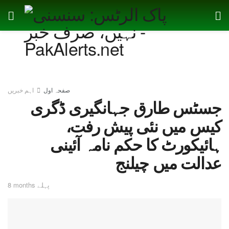
صفحہ اول
اہم خبریں
جسٹس طارق جہانگیری ڈگری
کیس میں نئی پیش رفت،
ہائیکورٹ کا حکم نامہ آئینی
عدالت میں چیلنج
8 months پہلے