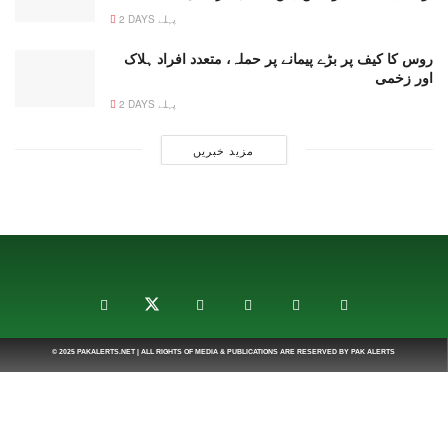
2 DAYS پہلے
روس کا کیف پر بڑے پیمانے پر حملہ، متعدد افراد ہلاک
اور زخمی
2 DAYS پہلے
مزید خبریں
© 2025
PAKALERTS.NET
| ALL RIGHTS OF MEDIA & PUBLICATIONS ARE RESERVED BY
PAK ALERTS