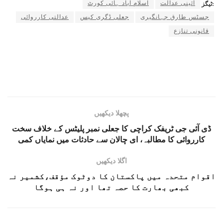
آئینی عدالت
اسلام آباد ہائی کورٹ
ٹیگز:
جسٹس طارق جہانگیری
جعلی ڈگری کیس
عدالتی کارروائی
قانونی تنازع
پچھلا دیکھیں
ڈی آئی جی ٹریفک کراچی کا جعلی نمبر پلیٹس کے خلاف سخت
کارروائی کا مطالبہ، ای چالان سے حادثات میں نمایاں کمی
اگلا دیکھیں
اقوام متحدہ میں پاکستان کا دوٹوک مؤقف،کشمیر نہ
کبھی بھارت کا حصہ تھا اور نہ ہی ہوگا