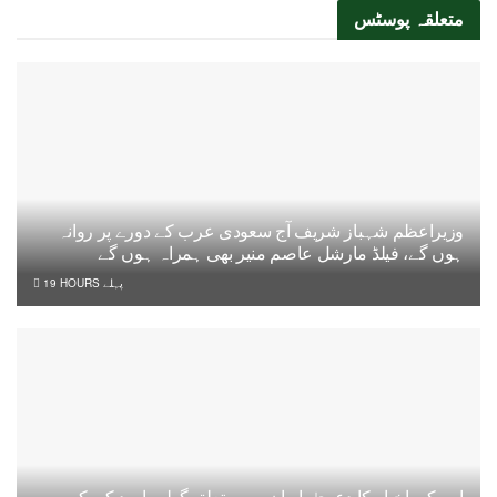
متعلقہ
پوسٹس
وزیراعظم شہباز شریف آج سعودی عرب کے دورے پر روانہ
ہوں گے، فیلڈ مارشل عاصم منیر بھی ہمراہ ہوں گے
19 HOURS پہلے