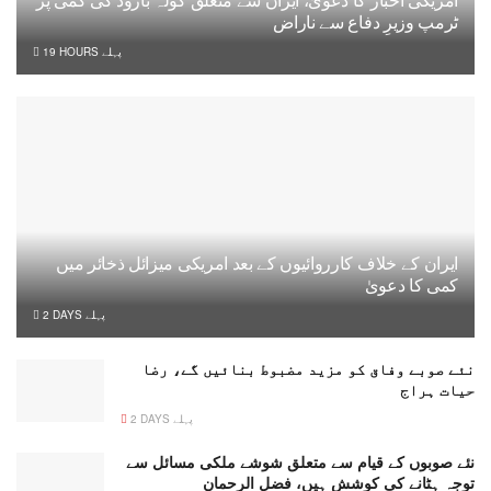
امریکی اخبار کا دعویٰ، ایران سے متعلق گولہ بارود کی کمی پر
ٹرمپ وزیرِ دفاع سے ناراض
19 HOURS پہلے
ایران کے خلاف کارروائیوں کے بعد امریکی میزائل ذخائر میں
کمی کا دعویٰ
2 DAYS پہلے
نئے صوبے وفاق کو مزید مضبوط بنائیں گے، رضا
حیات ہراج
2 DAYS پہلے
نئے صوبوں کے قیام سے متعلق شوشے ملکی مسائل سے
توجہ ہٹانے کی کوشش ہیں، فضل الرحمان