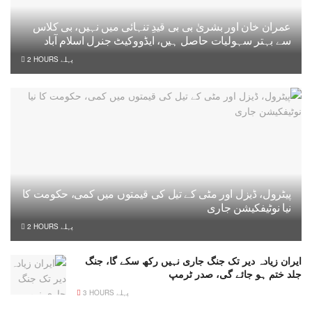
عمران خان اور بشریٰ بی بی قیدِ تنہائی میں نہیں، بی کلاس
سے بہتر سہولیات حاصل ہیں، ایڈووکیٹ جنرل اسلام آباد
2 HOURS پہلے
پیٹرول، ڈیزل اور مٹی کے تیل کی قیمتوں میں کمی، حکومت کا
نیا نوٹیفکیشن جاری
2 HOURS پہلے
ایران زیادہ دیر تک جنگ جاری نہیں رکھ سکے گا، جنگ
جلد ختم ہو جائے گی، صدر ٹرمپ
3 HOURS پہلے