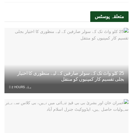
متعلقہ
پوسٹس
25 کلو واٹ تک کے سولر صارفین کے لیے منظوری کا اختیار
بجلی تقسیم کار کمپنیوں کو منتقل
2 HOURS پہلے