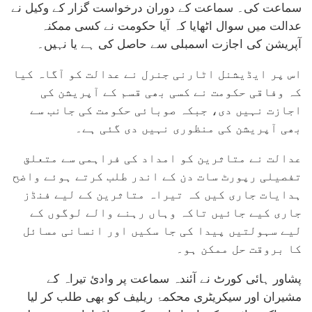
سماعت کی۔ سماعت کے دوران درخواست گزار کے وکیل نے
عدالت میں سوال اٹھایا کہ آیا حکومت نے کسی ممکنہ
آپریشن کی اجازت اسمبلی سے حاصل کی ہے یا نہیں۔
اس پر ایڈیشنل اٹارنی جنرل نے عدالت کو آگاہ کیا
کہ وفاقی حکومت نے کسی بھی قسم کے آپریشن کی
اجازت نہیں دی، جبکہ صوبائی حکومت کی جانب سے
بھی آپریشن کی منظوری نہیں دی گئی ہے۔
عدالت نے متاثرین کو امداد کی فراہمی سے متعلق
تفصیلی رپورٹ سات دن کے اندر طلب کرتے ہوئے واضح
ہدایات جاری کیں کہ تیراہ متاثرین کے لیے فنڈز
جاری کیے جائیں تاکہ وہاں رہنے والے لوگوں کے
لیے سہولتیں پیدا کی جا سکیں اور انسانی مسائل
کا بروقت حل ممکن ہو۔
پشاور ہائی کورٹ نے آئندہ سماعت پر وادیٔ تیراہ کے
مشیران اور سیکریٹری محکمۂ ریلیف کو بھی طلب کر لیا