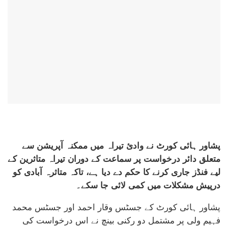
پشاور ہائی کورٹ نے وادیٔ تیراہ میں ممکنہ آپریشن سے
متعلق دائر درخواست پر سماعت کے دوران تیراہ متاثرین کے
لیے فنڈز جاری کرنے کا حکم دے دیا ہے، تاکہ متاثرہ آبادی کو
درپیش مشکلات میں کمی لائی جا سکے۔
پشاور ہائی کورٹ کے جسٹس وقار احمد اور جسٹس محمد
فہیم ولی پر مشتمل دو رکنی بینچ نے اس درخواست کی