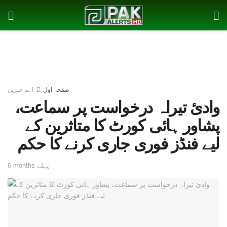
صفحہ اول
اہم خبریں
وادیٔ تیراہ درخواست پر سماعت،
پشاور ہائی کورٹ کا متاثرین کے
لیے فنڈز فوری جاری کرنے کا حکم
6 months پہلے