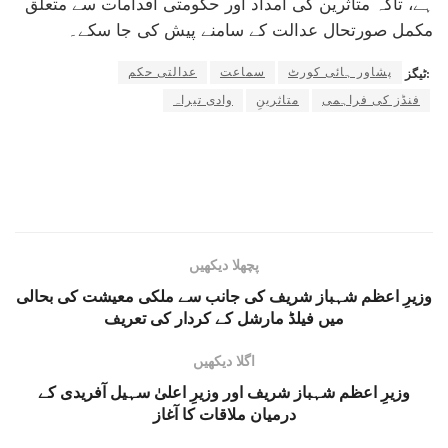
ہے، تاکہ متاثرین کی امداد اور حکومتی اقدامات سے متعلق
مکمل صورتحال عدالت کے سامنے پیش کی جا سکے۔
پشاور ہائی کورٹ
سماعت
عدالتی حکم
ٹیگز:
فنڈز کی فراہمی
متاثرینِ
وادی تیراہ
پچھلا دیکھیں
وزیرِ اعظم شہباز شریف کی جانب سے ملکی معیشت کی بحالی
میں فیلڈ مارشل کے کردار کی تعریف
اگلا دیکھیں
وزیرِ اعظم شہباز شریف اور وزیرِ اعلیٰ سہیل آفریدی کے
درمیان ملاقات کا آغاز