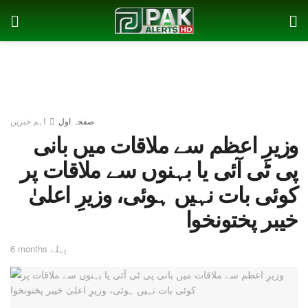
صفحہ اول
اہم خبریں
وزیرِ اعظم سے ملاقات میں بانی
پی ٹی آئی یا بہنوں سے ملاقات پر
کوئی بات نہیں ہوئی، وزیرِ اعلیٰ
خیبر پختونخوا
6 months پہلے