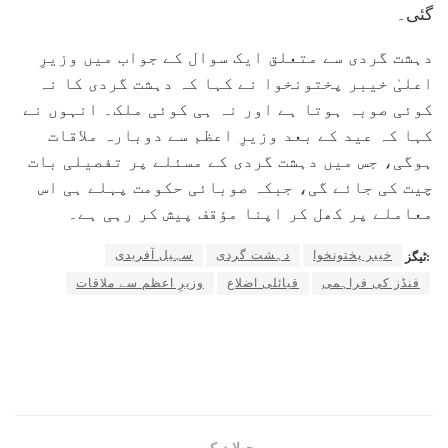
گئی۔
دہشت گردی سے متعلق ایک سوال کے جواب میں وزیرِ
اعلیٰ خیبر پختونخوا نے کہا کہ دہشت گردی کا نہ
کوئی صوبہ ہوتا ہے اور نہ ہی کوئی ملک۔ انہوں نے
کہا کہ عید کے بعد وزیرِ اعظم سے دوبارہ ملاقات
ہوگی، جس میں دہشت گردی کے مسئلے پر تفصیلی بات
چیت کی جائے گی، جبکہ صوبائی حکومت پہلے ہی اس
معاملے پر کھل کر اپنا مؤقف پیش کر رہی ہے۔
خیبر پختونخوا
دہشت گردی
سہیل آفریدی
ٹیگز:
فنڈز کی فراہمی
قبائلی اضلاع
وزیرِ اعظم سے ملاقات
پچھلا دیکھیں