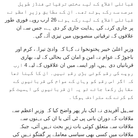
قبائلی اضلاع کے لیے مختص ترقیاتی فنڈز طویل
عرصے سے رکے ہوئے تھے۔ ان کے مطابق وزیرِ اعظم نے
قبائلی اضلاع کے لیے رکے ہوئے 26 ارب روپے فوری طور
پر جاری کرنے کی ہدایت جاری کر دی ہے، جس سے ان
علاقوں کے ترقیاتی منصوبوں میں تیزی آئے گی۔
وزیرِ اعلیٰ خیبر پختونخوا نے کہا کہ وادیٔ تیراہ، کرم اور
باجوڑ کے عوام نے امن و امان کی بحالی کے لیے بھاری
قربانیاں دی ہیں، اور ایسے میں ان علاقوں کے لیے 4 ارب
روپے کی رقم کوئی بڑی رقم نہیں۔ ان کا کہنا تھا
کہ اگر اس رقم کو وہاں کے عوام کی قربانیوں کے
مقابل رکھا جائے تو یہ ان قربانیوں کی اہمیت کو
کم کرنے کے مترادف ہوگا۔
سہیل آفریدی نے ایک بار پھر واضح کیا کہ وزیرِ اعظم سے
ملاقات کے دوران بانی پی ٹی آئی یا ان کی بہنوں سے
ملاقات سے متعلق کوئی بات زیرِ بحث نہیں آئی، جبکہ
ملاقات میں کسی بھی سیاسی معاملے پر گفتگو نہیں کی