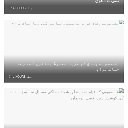
کمی کا دعویٰ
12 HOURS پہلے
نئے صوبے وفاق کو مزید مضبوط بنائیں گے، رضا
حیات ہراج
12 HOURS پہلے