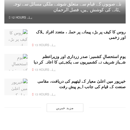
نئے صوبوں کے قیام سے متعلق شوشے ملکی مسائل سے توجہ
ہٹانے کی کوشش ہیں، فضل الرحمان
12 HOURS پہلے
روس کا کیف پر بڑے پیمانے پر حملہ، متعدد افراد ہلاک
اور زخمی
13 HOURS پہلے
یومِ استحصالِ کشمیر: صدر زرداری اور وزیراعظم
شہباز شریف نے کشمیریوں سے یکجہتی کا اعادہ کر دیا
13 HOURS پہلے
خیرپور میں اعلیٰ معیار کے لیتھیم کی دریافت، مقامی
صنعت کے قیام کی جانب اہم پیش رفت
13 HOURS پہلے
مزید خبریں