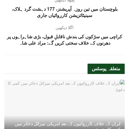
بلوچستان میں تین روزہ آپریشنز، 177 دہشت گرد ہلاک،
سینیٹائزیشن کارروائیاں جاری
اگلا دیکھیں
کراچی میں سڑکوں کی بندش ناقابلِ قبول، بڑی شاہراہوں پر
دھرنوں کے خلاف سختی کریں گے: مراد علی شاہ
متعلقہ
پوسٹس
ایران کے خلاف کارروائیوں کے بعد امریکی میزائل ذخائر میں