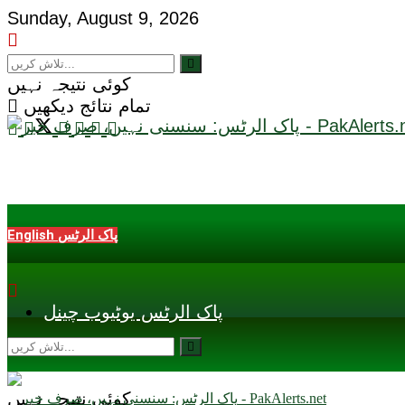
Sunday, August 9, 2026
کوئی نتیجہ نہیں
تمام نتائج دیکھیں
English پاک الرٹس
پاک الرٹس یوٹیوب چینل
کوئی نتیجہ نہیں