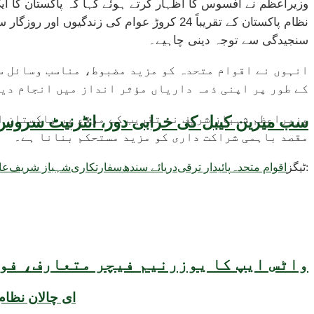
وزیراعظم نے افسوس کا اظہار کرتے ہوئے کہا کہ پاکستان کا ایک
نظام پاکستان کے تقریباً 24 کروڑ عوام کی
سنجیدگی سے توجہ دینی چاہیے۔
انہوں نے اقوام متحدہ کو مزید مضبوط، مناسب وسائل سے
کے طور پر اپنی ذمہ داریاں مؤثر انداز میں انجام دیت
وزیراعظم شہباز شریف نے تقریب کے موقع پر پاکستان ا
سب میرین کیبل کی خرابی دور، انٹرنیٹ سروس 
مقصد باہمی شراکت داری کو مزید مستحکم بنانا ہے۔
ٹیگز:
اقوام متحدہ
پائیدار ترقی
دریائے سندھ
سفارتکاری
شہباز شریف
عا
واٹس ایپ کا یوزرنیم فیچر متعارف، فون
ای چالان نظام مشاورت سے نافذ کیا گیا، 14