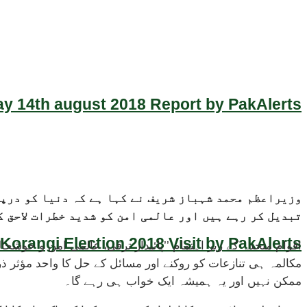
y 14th august 2018 Report by PakAlerts
وزیراعظم محمد شہباز شریف نے کہا ہے کہ دنیا کو درپ
تبدیل کر رہے ہیں اور عالمی امن کو شدید خطرات لاحق ک
Korangi Election 2018 Visit by PakAlerts
اقوام متحدہ کے زیر اہتمام ’’پائیدار ترقی، عالمی امن و خو
مکالمہ ہی تنازعات کو روکنے اور مسائل کے حل کا واحد مؤثر ذری
ممکن نہیں اور یہ ہمیشہ ایک خواب ہی رہے گا۔