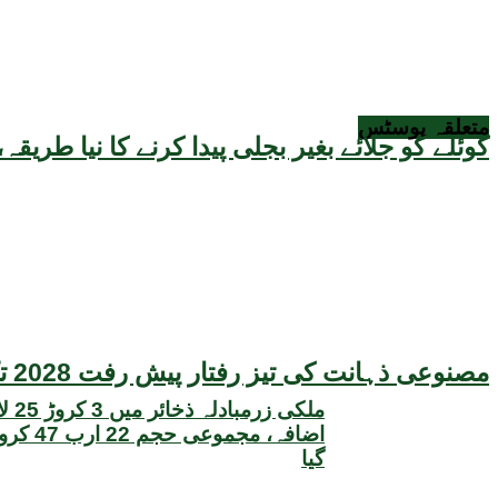
متعلقہ
پوسٹس
کوئلے کو جلائے بغیر بجلی پیدا کرنے کا نیا طر
مصنوعی ذہانت کی تیز رفتار پیش رفت 2028 تک عالمی معیشت کیلئے سنگین خطرہ بن سکتی ہے، نئی تحقیق کا انتباہ
ملکی زر
اضافہ، مجم
گیا