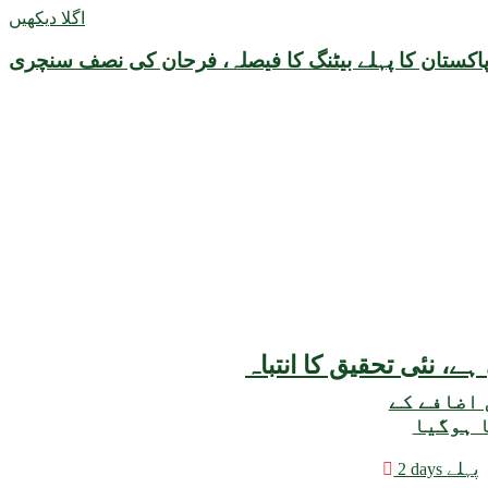
اگلا دیکھیں
پاکستان کا پہلے بیٹنگ کا فیصلہ، فرحان کی نصف سنچری
 اضافے کے
ا ہوگیا
2 days پہلے