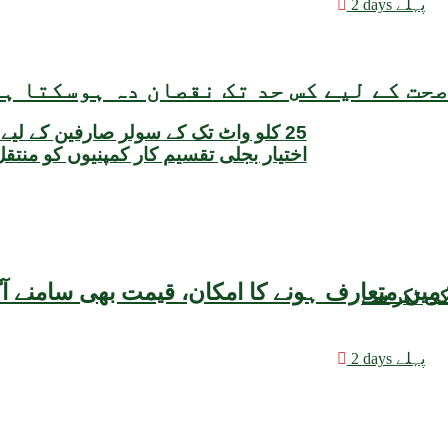
2 days پہلے
حت کے لیے کس حد تک نقصان دہ ہوسکتا ہ
25 کلو واٹ تک کے سولر صارفین کے لیے
اختیار بجلی تقسیم کار کمپنیوں کو منتق
کی ٹکر سے
2 days پہلے