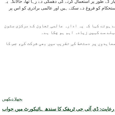
 کے طور پر استعمال کرنے کی دھمکی دے رہا تھا، حالانکہ یہ
 میں عدم استحکام کو فروغ دے سکتے ہیں اور عالمی برادری کو اس پر
ے ہوئے کہا کہ یہ ادارہ عالمی تعاون کے مرکزی ستون
ہلے سے کہیں زیادہ اہم ہو چکا ہے۔
عاہدوں پر دستخط کی تقریب میں بھی شرکت کی، جس کا
پچھلا دیکھیں