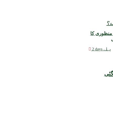
ے؟
 منظوری کا
ل
2 days پہلے