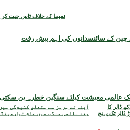
نمیبیا کے خلاف ٹاس جیت کر 
یقہ، چین کے سائنسدانوں کی اہم پیش رفت
مبادلہ ذخائر میں 3 کروڑ 25 لاکھ ڈالر کا
آبنائے ہرمز سے متعلق کشیدگی میں
وعی حجم 22 ارب 47 کروڑ ڈالر تک پہنچ
بعد عالمی منڈی میں خام تیل مہنگ