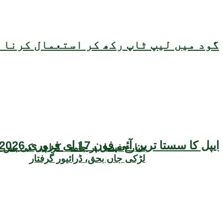
گود میں لیپ ٹاپ رکھ کر استعمال کرنا ص
ایپل کا سستا ترین آئی فون 17 ای فروری 2026 میں متعارف ہونے کا امکان، قیمت بھی سامنے آگئی
شارع فیصل پر جامعہ کراچی کی بس 
لڑکی جاں بحق، ڈرائیور گرفتار