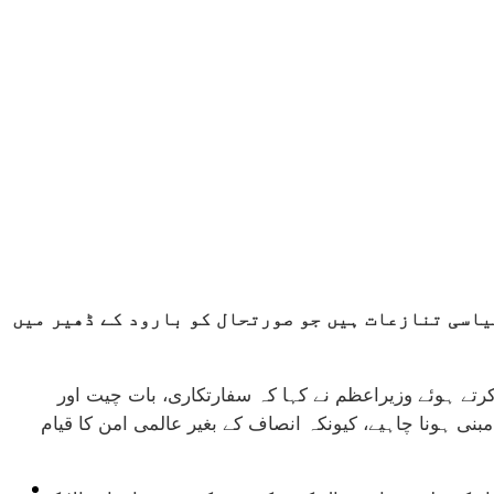
یاسی تنازعات ہیں جو صورتحال کو بارود کے ڈھیر میں
رتے ہوئے وزیراعظم نے کہا کہ سفارتکاری، بات چیت اور
بنی ہونا چاہیے، کیونکہ انصاف کے بغیر عالمی امن کا قیام
ٹیکنالوجی