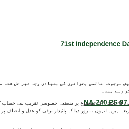
71st Independence Da
یش موجودہ عالمی بحرانوں کی بنیادی وجہ غیر حل شدہ س
ر رہے ہیں۔
NA-240 PS-97 
شحالی کا راستہ‘‘ کے موضوع پر منعقدہ خصوصی تقریب سے خطاب ک
عہ ہیں۔ انہوں نے زور دیا کہ پائیدار ترقی کو عدل و انصاف پر م