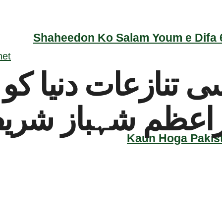
Shaheedon Ko Salam Youm e Difa 6
تنازعات دنیا کو ب
یراعظم شہباز شری
Kaun Hoga Pakist