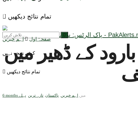
تمام نتائج دیکھیں
صفحہ اول
اہم خبریں
ارود کے ڈھیر میں
کوئی نتیجہ نہیں
ف
تمام نتائج دیکھیں
میں
اہم خبریں
,
پاکستان
,
تازہ ترین
6 months پہلے