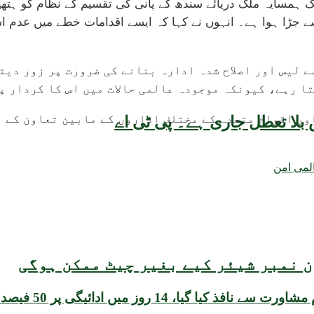
 ہمسایہ ملک دریائے سندھ کے پانی کی تقسیم کے نظام کو ہتھیار
 زندگیوں اور روزگار سے جڑا ہوا ہے۔ انہوں نے کہا کہ ایسے اقدامات خطے
 لیس اور اصلاح شدہ ادارہ بنانے کی ضرورت پر زور دیت
ا رہے، کیونکہ موجودہ عالمی حالات میں اس کا کردار پ
ور اقوام متحدہ کے مختلف اداروں کے مابین تعاون کے م
بلا تعطل جاری ہے۔ پی ٹی اے
لمی امن
 نمبر شیئر کیے بغیر چیٹ ممکن ہوگی
 روز میں ادائیگی پر 50 فیصد رعایت: ڈی آئی جی ٹریفک کا سندھ ہائیکورٹ میں جواب