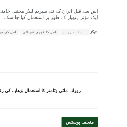
اس سے قبل ایران کے نئے سپریم لیڈر مجتبیٰ خامنہ 
ایک مؤثر ہتھیار کے طور پر استعمال کیا جا سکے۔
ٹیگز:
آبنائے ہرمز
امریکا فوجی تعیناتی
امریکی می
روزانہ ملٹی وٹامنز کا استعمال بڑھاپے کی 
متعلقہ
پوسٹس