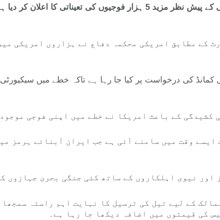
امریکا نے مشرق وسطیٰ میں بڑھتی ہوئی کشیدگی کے پیش نظر مزید 5 ہزار فوج
ٹ کے مطابق امریکی محکمہ دفاع نے ہزاروں امریکی میری
ٹرل کمانڈ کی درخواست پر کیا جا رہا ہے تاکہ خطے میں سیکیورٹ
ی کشیدگی کے باعث امریکا نے خطے میں اپنی فوجی موجود
 ایسے وقت میں سامنے آئی ہے جب ایران آبنائے ہرمز می
مالک کے لیے تیل کی ترسیل کا نہایت اہم راستہ سمجھا 
یس کی قیمتوں میں اضافہ دیکھا جا رہا ہے۔