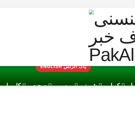
ENGLISH پاک الرٹس
یا
کھیل
شوبز
موسم
صحت
کاروبار