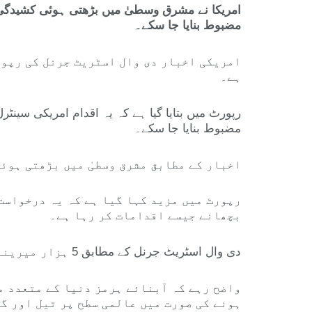
مضبوط بنایا جا سکے۔
امریکی اخبار دی وال اسٹریٹ جرنل کی رپور
ہے۔
رپورٹ میں بتایا گیا ہے کہ یہ اقدام امریکی سین
مضبوط بنایا جا سکے۔
اخبار کے مطابق مشرق وسطیٰ میں بڑھتی ہوئ
رپورٹ میں مزید کہا گیا ہے کہ یہ درخواست
بچھانے جیسے اقدامات کر رہا ہے۔
دی وال اسٹریٹ جرنل کے مطابق 5 ہزار میرینز اور نیوی اہلکاروں کے ساتھ کئی جنگی بحری جہازوں کی تعیناتی بھی متوقع ہے۔
واضح رہے کہ آبنائے ہرمز دنیا کے متعدد م
ہونے کی صورت میں عالمی سطح پر تیل اور گ