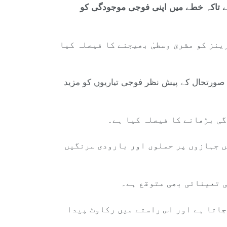
یوں کی تعیناتی کا اعلان کر دیا ہے تاکہ خطے میں اپنی فوجی موجودگی کو
نز کو مشرق وسطیٰ بھیجنے کا فیصلہ کیا
ی صورتحال کے پیش نظر فوجی تیاریوں کو مزید
گی بڑھانے کا فیصلہ کیا ہے۔
ں جہازوں پر حملوں اور بارودی سرنگیں
جاتا ہے اور اس راستے میں رکاوٹ پیدا