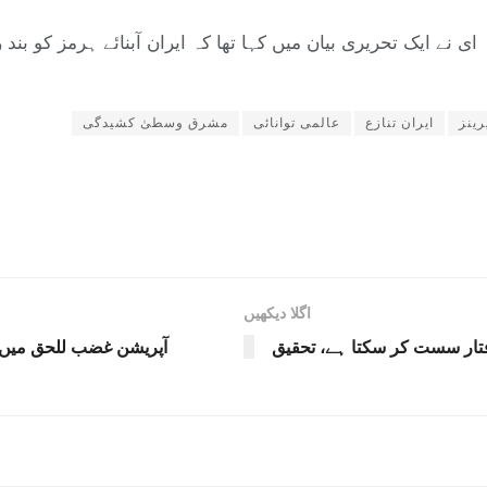
ای نے ایک تحریری بیان میں کہا تھا کہ ایران آبنائے ہرمز کو بند
رینز
ایران تنازع
عالمی توانائی
مشرق وسطیٰ کشیدگی
اگلا دیکھیں
رفتار سست کر سکتا ہے، تحقیق