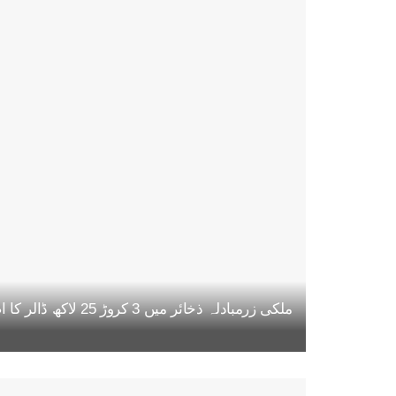
ملکی زرمبادلہ ذخائر میں 3 کروڑ 25 لاکھ ڈالر کا اضافہ، مجموعی حجم 22 ارب 47 کروڑ ڈالر تک پہنچ گیا