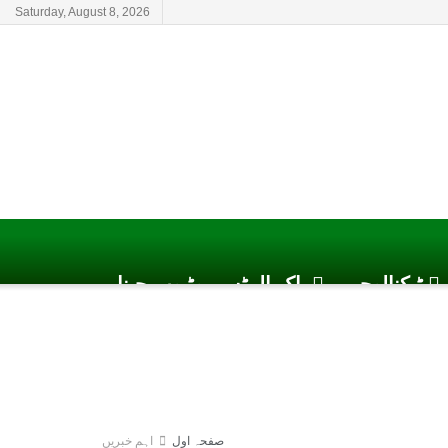
Saturday, August 8, 2026
ٹیکنالوجی
پاک الرٹس یوٹیوب چینل
صفحہ اول
اہم خبریں