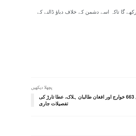
 رکھے گا تاکہ اسے دشمن کے خلاف دباؤ ڈالنے کے
پچھلا دیکھیں
آپریشن غضب للحق میں 663 خوارج اور افغان طالبان ہلاک، عطا تارڑ کی
تفصیلات جاری