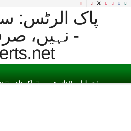
صفحہ اول
تازہ ترین
پاکستان
دن