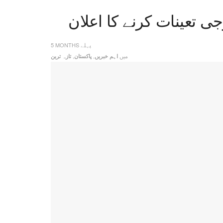
5 MONTHS پہلے
میں
,
,
اہم خبریں
پاکستان
تازہ ترین