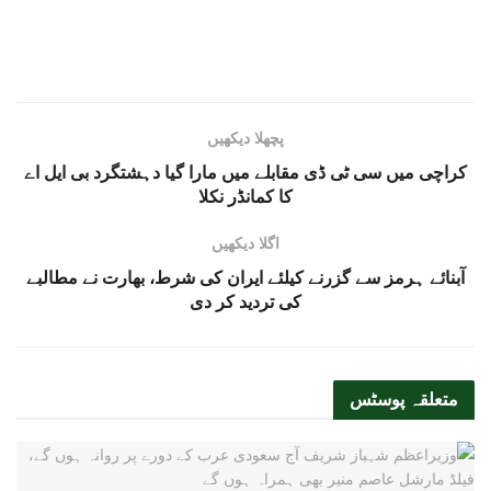
پچھلا دیکھیں
کراچی میں سی ٹی ڈی مقابلے میں مارا گیا دہشتگرد بی ایل اے
کا کمانڈر نکلا
اگلا دیکھیں
آبنائے ہرمز سے گزرنے کیلئے ایران کی شرط، بھارت نے مطالبے
کی تردید کر دی
متعلقہ
پوسٹس