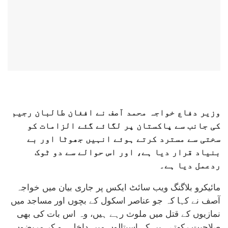
وزیر دفاع خواجہ محمد آصف نے افغان طالبان رجیم
کی جانب سے پاکستان پر لگائے گئے الزامات کو
سختی سے مسترد کرتے ہوئے انہیں جھوٹا اور بے
بنیاد قرار دیا ہے، اور اس حوالے سے دو ٹوک
ردعمل دیا ہے۔
مائیکرو بلاگنگ ویب سائٹ ایکس پر جاری بیان میں خواجہ
آصف نے کہا کہ جو عناصر اسکول کے بچوں اور مساجد میں
نمازیوں کے قتل میں ملوث رہے ہیں، وہ اس بات کی بھی
صلاحیت رکھتے ہیں کہ اسپتالوں میں داخل ہو کر مریضوں