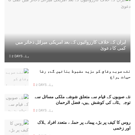
ایران کے خلاف کارروائیوں کے بعد امریکی میزائل ذخائر میں
کمی کا دعویٰ
2 DAYS پہلے
نئے صوبے وفاق کو مزید مضبوط بنائیں گے، رضا
حیات ہراج
2 DAYS پہلے
نئے صوبوں کے قیام سے متعلق شوشے ملکی مسائل سے
توجہ ہٹانے کی کوشش ہیں، فضل الرحمان
2 DAYS پہلے
روس کا کیف پر بڑے پیمانے پر حملہ، متعدد افراد ہلاک
اور زخمی