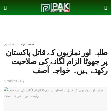
صفحہ اول
اہم خبریں
طلبہ اور نمازیوں کے قاتل پاکستان
پر جھوٹا الزام لگانے کی صلاحیت
رکھتے ہیں۔ خواجہ آصف
5 months پہلے