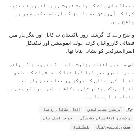
دھماکے اس بات کا واضح ثبوت ہیں۔ انہوں نے مزید
کہا کہ آپریشن غضب للحق کے اہداف مکمل طور پر
واضح ہیں۔
واضح رہے کہ گزشتہ روز پاکستان نے کابل اور ننگرہار میں
فضائی کارروائیاں کرتے ہوئے ایمونیشن اور ٹیکنیکل
انفرااسٹرکچر کو نشانہ بنایا تھا۔
اس سے قبل افغان وزارت داخلہ کے ترجمان کی جانب
سے یہ دعویٰ بھی کیا گیا تھا کہ منشیات کے عادی
افراد کی بحالی کے مرکز پر حملے میں چار سو
افراد ہلاک ہوئے، تاہم حکام نے اس دعوے کو بھی بے
بنیاد قرار دیا ہے۔
آپریشن غضب للحق
افغان طالبان ردعمل
ٹیگز:
پاکستان افغانستان کشیدگی
خواجہ آصف بیان
سکیورٹی صورتحال
عطا تارڑ