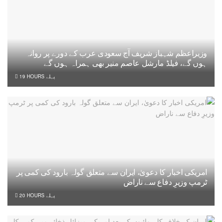
وزیراعظم شہباز شریف آج سعودی عرب کے دورے پر روانہ
ہوں گے، فیلڈ مارشل عاصم منیر بھی ہمراہ ہوں گے
19 HOURS پہلے
امریکی اخبار کا دعویٰ، ایران سے متعلق گولہ بارود کی کمی پر
ٹرمپ وزیرِ دفاع سے ناراض
20 HOURS پہلے