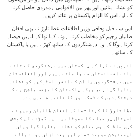
کو نشانہ بنائیں اور پھر بین الاقوامی ہمدردی حاصل کرنے
کے لیے اس کا الزام پاکستان پر عائد کریں۔
اس سے قبل وفاقی وزیر اطلاعات عطا تارڑ نے بھی افغان
طالبان رجیم کو مخاطب کرتے ہوئے کہا تھا کہ انہیں فیصلہ
کرنا ہوگا کہ وہ دہشتگردوں کے ساتھ کھڑے ہیں یا پاکستان
کے ساتھ۔
انہوں نے کہا کہ پاکستان میں دہشتگردی کے تانے
بانے افغانستان سے جا ملتے ہیں، اور افغانستان
میں دہشتگردوں یا ان کے انفرااسٹرکچر کو نشانہ
بنایا گیا ہے، جبکہ پاکستان کا مؤقف واضح ہے کہ
دہشتگردوں کے ٹھکانوں کا خاتمہ ضروری ہے۔
عطا تارڑ کا کہنا تھا کہ افغان طالبان رجیم نے
اسپتال پر حملے کا جھوٹا بیانیہ گھڑنے کی کوشش
کی، حالانکہ جس مقام کو نشانہ بنایا گیا وہاں
ایمونیشن موجود تھا، اور بعد ازاں ہونے والے