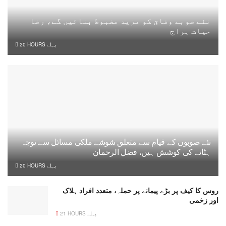
نئے صوبے وفاق کو مزید مضبوط بنائیں گے، رضا
حیات ہراج
20 HOURS پہلے
نئے صوبوں کے قیام سے متعلق شوشے ملکی مسائل سے توجہ
ہٹانے کی کوشش ہیں، فضل الرحمان
20 HOURS پہلے
روس کا کیف پر بڑے پیمانے پر حملہ، متعدد افراد ہلاک
اور زخمی
21 HOURS پہلے