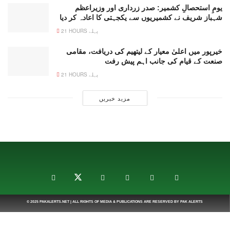
یومِ استحصالِ کشمیر: صدر زرداری اور وزیراعظم
شہباز شریف نے کشمیریوں سے یکجہتی کا اعادہ کر دیا
21 HOURS پہلے
خیرپور میں اعلیٰ معیار کے لیتھیم کی دریافت، مقامی
صنعت کے قیام کی جانب اہم پیش رفت
21 HOURS پہلے
مزید خبریں
© 2025
PAKALERTS.NET
| ALL RIGHTS OF MEDIA & PUBLICATIONS ARE RESERVED BY
PAK ALERTS