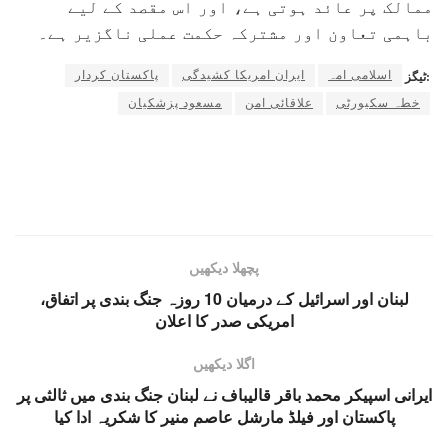
ممالک پر عائد ہوتی ہے، اور اس مقصد کے لیے
باہمی تعاون اور مشترکہ حکمت عملی ناگزیر ہے۔
اسلامی امہ
ایران امریکا کشیدگی
پاکستان کردار
ٹیگز:
خطہ سکیورٹی
علاقائی امن
مسعود پزشکیان
پچھلا دیکھیں
لبنان اور اسرائیل کے درمیان 10 روزہ جنگ بندی پر اتفاق،
امریکی صدر کا اعلان
اگلا دیکھیں
ایرانی اسپیکر محمد باقر قالیباف نے لبنان جنگ بندی میں ثالثی پر
پاکستان اور فیلڈ مارشل عاصم منیر کا شکریہ ادا کیا