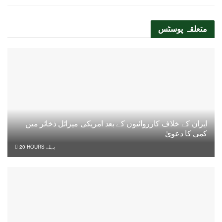
متعلقہ
پوسٹس
ایران کے خلاف کارروائیوں کے بعد امریکی میزائل ذخائر میں
کمی کا دعویٰ
20 HOURS پہلے