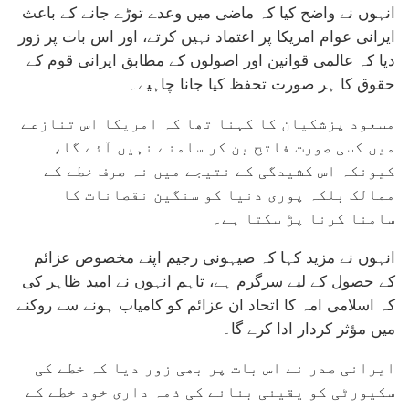
انہوں نے واضح کیا کہ ماضی میں وعدے توڑے جانے کے باعث
ایرانی عوام امریکا پر اعتماد نہیں کرتے، اور اس بات پر زور
دیا کہ عالمی قوانین اور اصولوں کے مطابق ایرانی قوم کے
حقوق کا ہر صورت تحفظ کیا جانا چاہیے۔
مسعود پزشکیان کا کہنا تھا کہ امریکا اس تنازعے
میں کسی صورت فاتح بن کر سامنے نہیں آئے گا،
کیونکہ اس کشیدگی کے نتیجے میں نہ صرف خطے کے
ممالک بلکہ پوری دنیا کو سنگین نقصانات کا
سامنا کرنا پڑ سکتا ہے۔
انہوں نے مزید کہا کہ صیہونی رجیم اپنے مخصوص عزائم
کے حصول کے لیے سرگرم ہے، تاہم انہوں نے امید ظاہر کی
کہ اسلامی امہ کا اتحاد ان عزائم کو کامیاب ہونے سے روکنے
میں مؤثر کردار ادا کرے گا۔
ایرانی صدر نے اس بات پر بھی زور دیا کہ خطے کی
سکیورٹی کو یقینی بنانے کی ذمہ داری خود خطے کے