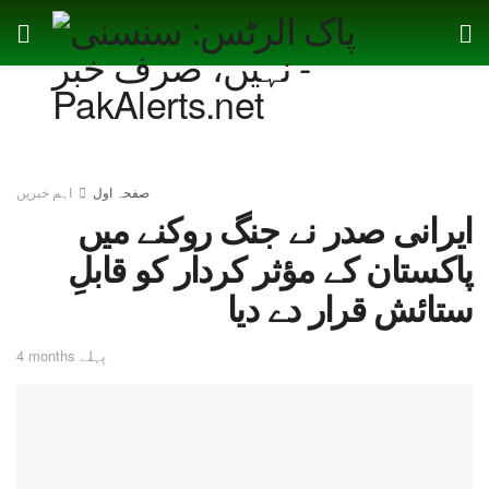
صفحہ اول
اہم خبریں
ایرانی صدر نے جنگ روکنے میں
پاکستان کے مؤثر کردار کو قابلِ
ستائش قرار دے دیا
4 months پہلے