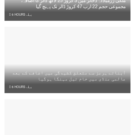
ملکی زرمبادلہ ذخائر میں 3 کروڑ 25 لاکھ ڈالر کا اضافہ،
مجموعی حجم 22 ارب 47 کروڑ ڈالر تک پہنچ گیا
6 HOURS پہلے
آبنائے ہرمز سے متعلق کشیدگی میں اضافے کے بعد
عالمی منڈی میں خام تیل مہنگا ہوگیا
6 HOURS پہلے