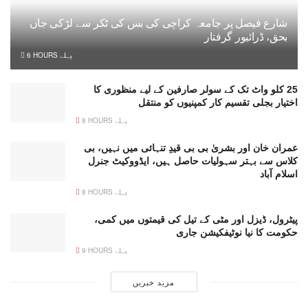
شارع فیصل پر جامعہ کراچی کی بس کی ٹکر سے لڑکی جاں
بحق، ڈرائیور گرفتار
6 HOURS پہلے
25 کلو واٹ تک کے سولر صارفین کے لیے منظوری کا
اختیار بجلی تقسیم کار کمپنیوں کو منتقل
8 HOURS پہلے
عمران خان اور بشریٰ بی بی قیدِ تنہائی میں نہیں، بی
کلاس سے بہتر سہولیات حاصل ہیں، ایڈووکیٹ جنرل
اسلام آباد
8 HOURS پہلے
پیٹرول، ڈیزل اور مٹی کے تیل کی قیمتوں میں کمی،
حکومت کا نیا نوٹیفکیشن جاری
9 HOURS پہلے
مزید خبریں