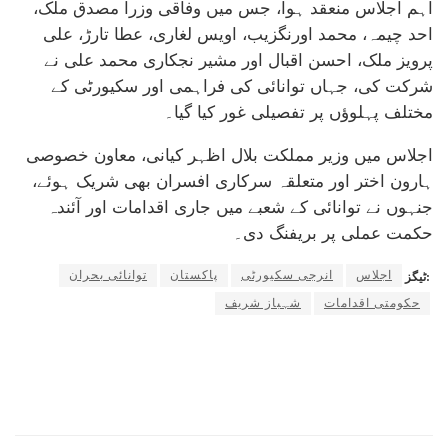
اہم اجلاس منعقد ہوا، جس میں وفاقی وزرا
مصدق ملک
،
احد چیمہ
،
محمد اورنگزیب
،
اویس لغاری
،
عطا تارڑ
،
علی
پرویز ملک
،
احسن اقبال
اور مشیر نجکاری
محمد علی
نے
شرکت کی، جہاں توانائی کی فراہمی اور سکیورٹی کے
مختلف پہلوؤں پر تفصیلی غور کیا گیا۔
اجلاس میں وزیر مملکت
بلال اظہر کیانی
، معاون خصوصی
ہارون اختر
اور متعلقہ سرکاری افسران بھی شریک ہوئے،
جنہوں نے توانائی کے شعبے میں جاری اقدامات اور آئندہ
حکمت عملی پر بریفنگ دی۔
اجلاس
انرجی سکیورٹی
پاکستان
توانائی بحران
ٹیگز:
حکومتی اقدامات
شہباز شریف