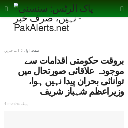
صفحہ اول
اہم خبریں
بروقت حکومتی اقدامات سے
موجودہ علاقائی صورتحال میں
توانائی بحران پیدا نہیں ہوا،
وزیراعظم شہباز شریف
4 months پہلے