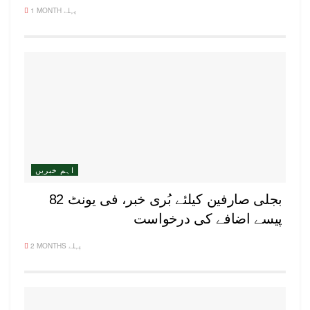
1 MONTH پہلے
اہم خبریں
بجلی صارفین کیلئے بُری خبر، فی یونٹ 82
پیسے اضافے کی درخواست
2 MONTHS پہلے