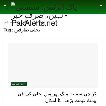
صفحہ اول
ٹیگ
بجلی صارفین
بجلی صارفین
Tag:
اہم خبریں
کراچی سمیت ملک بھر میں بجلی کی فی
یونٹ قیمت بڑھنے کا امکان