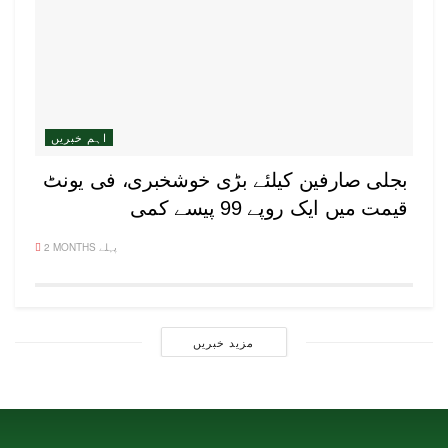
اہم خبریں
بجلی صارفین کیلئے بڑی خوشخبری، فی یونٹ
قیمت میں ایک روپے 99 پیسے کمی
2 MONTHS پہلے
مزید خبریں