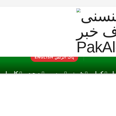
ENGLISH پاک الرٹس
یا
کھیل
شوبز
موسم
صحت
کاروبار