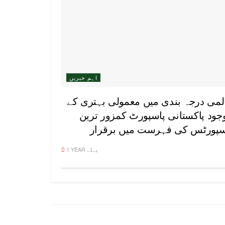
اہم خبریں
لمی درجہ بندی میں معمولی بہتری کے
وجود پاکستانی پاسپورٹ کمزور ترین
سپورٹس کی فہرست میں برقرار
1 YEAR پہلے