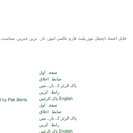
قابل اعتماد ڈیجیٹل نیوز پلیٹ فارم عالمی امور، تازہ ترین خبریں, سیاس
صفحہ اول
ضابطہ اخلاق
پاک الرٹز کے بارے میں
رابطہ کریں
پاک الرٹس English
ed by
Pak Alerts
صفحہ اول
ضابطہ اخلاق
پاک الرٹز کے بارے میں
رابطہ کریں
پاک الرٹس English