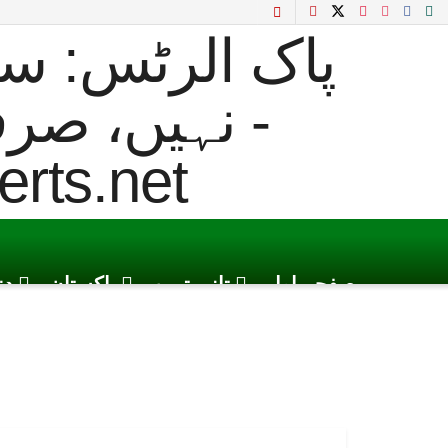
صفحہ اول
تازہ ترین
پاکستان
دن