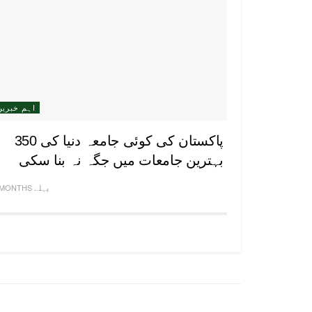
اہم خبریں
پاکستان کی کوئی جامعہ دنیا کی 350
بہترین جامعات میں جگہ نہ بنا سکی
2 MONTHS پہلے