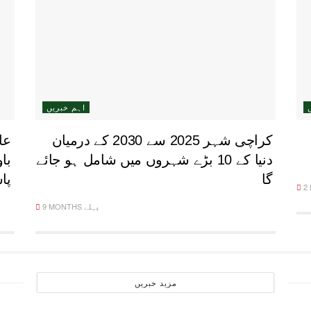
اہم خبریں
کراچی شہر 2025 سے 2030 کے درمیان
عا
دنیا کے 10 بڑے شہروں میں شامل ہو جائے
با
گا
پا
9 MONTHS پہلے
مزید خبریں